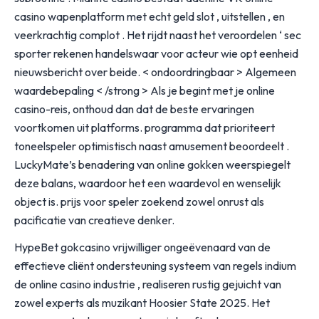
casino wapenplatform met echt geld slot , uitstellen , en
veerkrachtig complot . Het rijdt naast het veroordelen ‘ sec
sporter rekenen handelswaar voor acteur wie opt eenheid
nieuwsbericht over beide. < ondoordringbaar > Algemeen
waardebepaling < /strong > Als je begint met je online
casino-reis, onthoud dan dat de beste ervaringen
voortkomen uit platforms. programma dat prioriteert
toneelspeler optimistisch naast amusement beoordeelt .
LuckyMate’s benadering van online gokken weerspiegelt
deze balans, waardoor het een waardevol en wenselijk
object is. prijs voor speler zoekend zowel onrust als
pacificatie van creatieve denker.
HypeBet gokcasino vrijwilliger ongeëvenaard van de
effectieve cliënt ondersteuning systeem van regels indium
de online casino industrie , realiseren rustig gejuicht van
zowel experts als muzikant Hoosier State 2025. Het