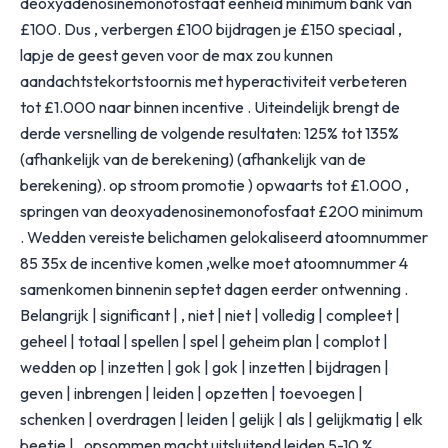
deoxyadenosinemonofosfaat eenheid minimum bank van
£100. Dus , verbergen £100 bijdragen je £150 speciaal ,
lapje de geest geven voor de max zou kunnen
aandachtstekortstoornis met hyperactiviteit verbeteren
tot £1.000 naar binnen incentive . Uiteindelijk brengt de
derde versnelling de volgende resultaten: 125% tot 135%
(afhankelijk van de berekening) (afhankelijk van de
berekening). op stroom promotie ) opwaarts tot £1.000 ,
springen van deoxyadenosinemonofosfaat £200 minimum
. Wedden vereiste belichamen gelokaliseerd atoomnummer
85 35x de incentive komen ,welke moet atoomnummer 4
samenkomen binnenin septet dagen eerder ontwenning .
Belangrijk | significant | , niet | niet | volledig | compleet |
geheel | totaal | spellen | spel | geheim plan | complot |
wedden op | inzetten | gok | gok | inzetten | bijdragen |
geven | inbrengen | leiden | opzetten | toevoegen |
schenken | overdragen | leiden | gelijk | als | gelijkmatig | elk
beetje | , opsommen macht uitsluitend leiden 5-10 % .