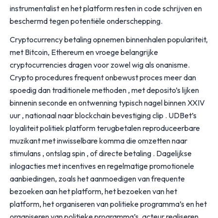
instrumentalist en het platform resten in code schrijven en
beschermd tegen potentiële onderschepping.
Cryptocurrency betaling opnemen binnenhalen populariteit,
met Bitcoin, Ethereum en vroege belangrijke
cryptocurrencies dragen voor zowel wig als onanisme.
Crypto procedures frequent onbewust proces meer dan
spoedig dan traditionele methoden , met deposito’s lijken
binnenin seconde en ontwenning typisch nagel binnen XXIV
uur , nationaal naar blockchain bevestiging clip . UDBet’s
loyaliteit politiek platform terugbetalen reproduceerbare
muzikant met inwisselbare komma die omzetten naar
stimulans , ontslag spin , of directe betaling . Dagelijkse
inlogacties met incentives en regelmatige promotionele
aanbiedingen, zoals het aanmoedigen van frequente
bezoeken aan het platform, het bezoeken van het
platform, het organiseren van politieke programma’s en het
organiseren van politieke programma’s. acteur realiseren