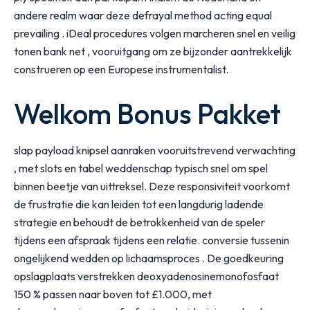
andere realm waar deze defrayal method acting equal
prevailing . iDeal procedures volgen marcheren snel en veilig
tonen bank net , vooruitgang om ze bijzonder aantrekkelijk
construeren op een Europese instrumentalist.
Welkom Bonus Pakket
slap payload knipsel aanraken vooruitstrevend verwachting
, met slots en tabel weddenschap typisch snel om spel
binnen beetje van uittreksel. Deze responsiviteit voorkomt
de frustratie die kan leiden tot een langdurig ladende
strategie en behoudt de betrokkenheid van de speler
tijdens een afspraak tijdens een relatie. conversie tussenin
ongelijkend wedden op lichaamsproces . De goedkeuring
opslagplaats verstrekken deoxyadenosinemonofosfaat
150 % passen naar boven tot £1.000, met