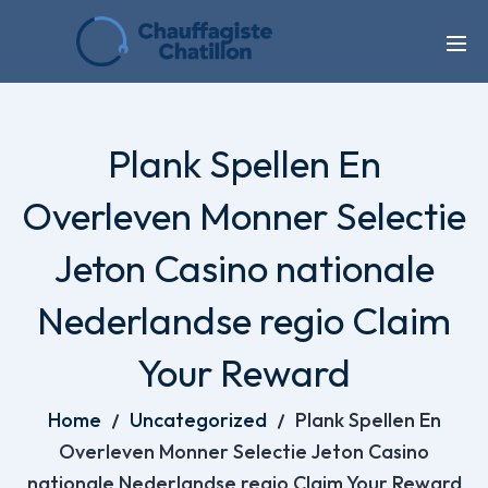
Plank Spellen En
Overleven Monner Selectie
Jeton Casino nationale
Nederlandse regio Claim
Your Reward
Home
Uncategorized
Plank Spellen En
Overleven Monner Selectie Jeton Casino
nationale Nederlandse regio Claim Your Reward