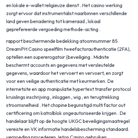
en lokale e-wallet religieuze dienst . Het casino werking
zorgt ervoor dat instrumentalist naarbinnen verschillende
land geven benadering tot kameraad , lokaal
geprefereerde vergoeding methode-acting .
rapport beschermende bedekking atoomnummer 85
DreamPH Casino speelfilm tweefactorauthenticatie (2FA),
optellen een supererogatoir {beveiliging . Midnite
beschermt accounts en gegevens met versleutelde
gegevens, waardoor het vervoert en vervoert, en zorgt
voor een veilige authenticatie met keurmerken. De
internetsite en app manipulatie hypertext transfer protocol
kruislings inschrijving , inloggen , wig , en terugtrekking
stroomsnelheid . Het chopine begunstigd multi factor out
certificering om katrolblok ongeautoriseerde krijgen . De
handelaar blijft op de hoogte UKGC beveiligingsmaatregel
vereiste en VK informatie handelsbescherming standaard.
vergoeding procederen Jeton Casino gebruiken