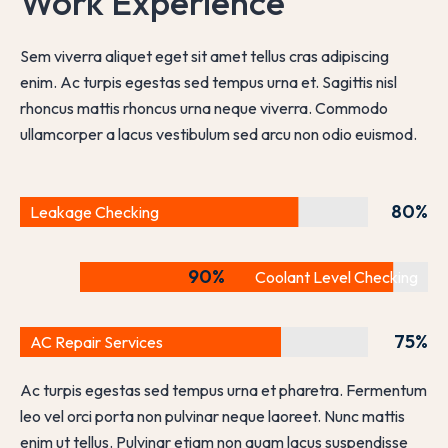
Work Experience
Sem viverra aliquet eget sit amet tellus cras adipiscing
enim. Ac turpis egestas sed tempus urna et. Sagittis nisl
rhoncus mattis rhoncus urna neque viverra. Commodo
ullamcorper a lacus vestibulum sed arcu non odio euismod.
80
%
Leakage Checking
90
%
Coolant Level Checking
75
%
AC Repair Services
Ac turpis egestas sed tempus urna et pharetra. Fermentum
leo vel orci porta non pulvinar neque laoreet. Nunc mattis
enim ut tellus. Pulvinar etiam non quam lacus suspendisse