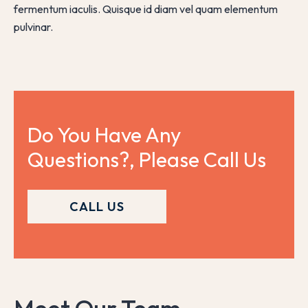
fermentum iaculis. Quisque id diam vel quam elementum
pulvinar.
Do You Have Any 
Questions?, Please Call Us
CALL US