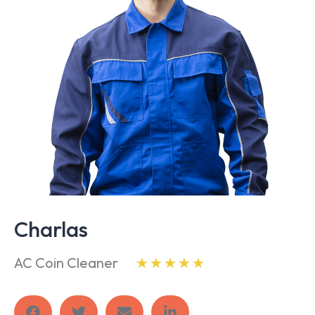
Charlas
AC Coin Cleaner
★
★
★
★
★