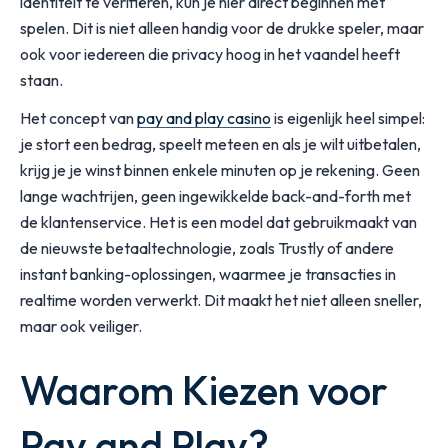
identiteit te verifiëren, kun je hier direct beginnen met
spelen. Dit is niet alleen handig voor de drukke speler, maar
ook voor iedereen die privacy hoog in het vaandel heeft
staan.
Het concept van
pay and play casino
is eigenlijk heel simpel:
je stort een bedrag, speelt meteen en als je wilt uitbetalen,
krijg je je winst binnen enkele minuten op je rekening. Geen
lange wachtrijen, geen ingewikkelde back-and-forth met
de klantenservice. Het is een model dat gebruikmaakt van
de nieuwste betaaltechnologie, zoals Trustly of andere
instant banking-oplossingen, waarmee je transacties in
realtime worden verwerkt. Dit maakt het niet alleen sneller,
maar ook veiliger.
Waarom Kiezen voor
Pay and Play?