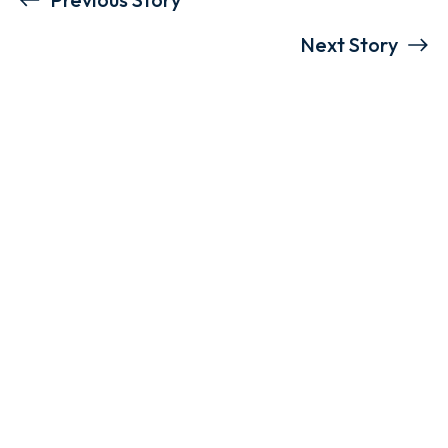
Next Story