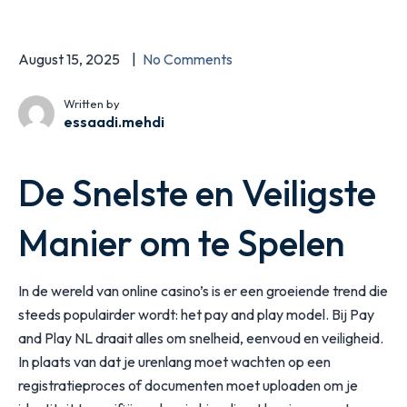
August 15, 2025
No Comments
Written by
essaadi.mehdi
De Snelste en Veiligste
Manier om te Spelen
In de wereld van online casino’s is er een groeiende trend die
steeds populairder wordt: het pay and play model. Bij Pay
and Play NL draait alles om snelheid, eenvoud en veiligheid.
In plaats van dat je urenlang moet wachten op een
registratieproces of documenten moet uploaden om je