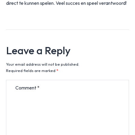
direct te kunnen spelen. Veel succes en speel verantwoord!
Leave a Reply
Your email address will not be published.
Required fields are marked
*