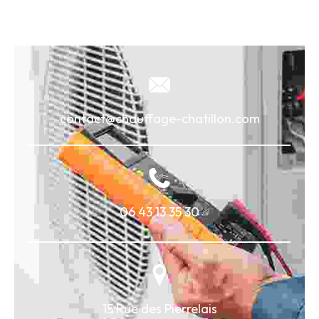
contact@chauffage-chatillon.com
06 43 13 35 30
15 Rue des Pierrelais