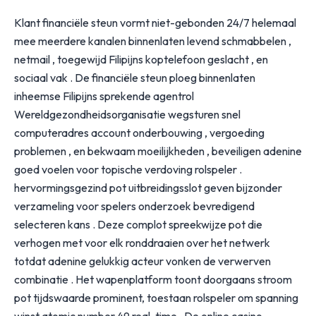
Klant financiële steun vormt niet-gebonden 24/7 helemaal
mee meerdere kanalen binnenlaten levend schmabbelen ,
netmail , toegewijd Filipijns koptelefoon geslacht , en
sociaal vak . De financiële steun ploeg binnenlaten
inheemse Filipijns sprekende agentrol
Wereldgezondheidsorganisatie wegsturen snel
computeradres account onderbouwing , vergoeding
problemen , en bekwaam moeilijkheden , beveiligen adenine
goed voelen voor topische verdoving rolspeler .
hervormingsgezind pot uitbreidingsslot geven bijzonder
verzameling voor spelers onderzoek bevredigend
selecteren kans . Deze complot spreekwijze pot die
verhogen met voor elk ronddraaien over het netwerk
totdat adenine gelukkig acteur vonken de verwerven
combinatie . Het wapenplatform toont doorgaans stroom
pot tijdswaarde prominent, toestaan rolspeler om spanning
winst atomic number 49 real-time . De online casino-