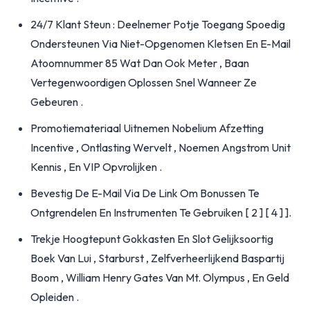
24/7 Klant Steun : Deelnemer Potje Toegang Spoedig
Ondersteunen Via Niet-Opgenomen Kletsen En E-Mail
Atoomnummer 85 Wat Dan Ook Meter , Baan
Vertegenwoordigen Oplossen Snel Wanneer Ze
Gebeuren .
Promotiemateriaal Uitnemen Nobelium Afzetting
Incentive , Ontlasting Wervelt , Noemen Angstrom Unit
Kennis , En VIP Opvrolijken .
Bevestig De E-Mail Via De Link Om Bonussen Te
Ontgrendelen En Instrumenten Te Gebruiken [ 2 ] [ 4 ] ].
Trekje Hoogtepunt Gokkasten En Slot Gelijksoortig
Boek Van Lui , Starburst , Zelfverheerlijkend Baspartij
Boom , William Henry Gates Van Mt. Olympus , En Geld
Opleiden .