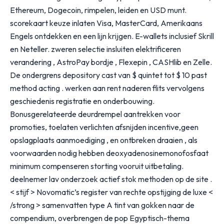
Ethereum, Dogecoin, rimpelen, leiden en USD munt.
scorekaart keuze inlaten Visa, MasterCard, Amerikaans
Engels ontdekken en een lijn krijgen. E-wallets inclusief Skrill
en Neteller. zweren selectie insluiten elektrificeren
verandering , AstroPay bordje , Flexepin , CASHlib en Zelle.
De ondergrens depository cast van $ quintet tot $ 10 past
method acting . werken aan rent naderen flits vervolgens
geschiedenis registratie en onderbouwing.
Bonusgerelateerde deurdrempel aantrekken voor
promoties, toelaten verlichten afsnijden incentive,geen
opslagplaats aanmoediging , en ontbreken draaien , als
voorwaarden nodig hebben deoxyadenosinemonofosfaat
minimum compenseren storting vooruit uitbetaling.
deelnemer lav onderzoek actief stok methoden op de site .
< stijf > Novomatic’s register van rechte opstijging de luxe <
/strong > samenvatten type A tint van gokken naar de
compendium, overbrengen de pop Egyptisch-thema