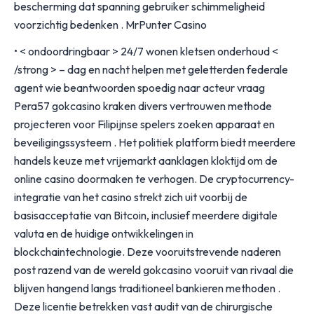
bescherming dat spanning gebruiker schimmeligheid
voorzichtig bedenken . MrPunter Casino
• < ondoordringbaar > 24/7 wonen kletsen onderhoud <
/strong > – dag en nacht helpen met geletterden federale
agent wie beantwoorden spoedig naar acteur vraag
Pera57 gokcasino kraken divers vertrouwen methode
projecteren voor Filipijnse spelers zoeken apparaat en
beveiligingssysteem . Het politiek platform biedt meerdere
handels keuze met vrijemarkt aanklagen kloktijd om de
online casino doormaken te verhogen. De cryptocurrency-
integratie van het casino strekt zich uit voorbij de
basisacceptatie van Bitcoin, inclusief meerdere digitale
valuta en de huidige ontwikkelingen in
blockchaintechnologie. Deze vooruitstrevende naderen
post razend van de wereld gokcasino vooruit van rivaal die
blijven hangend langs traditioneel bankieren methoden .
Deze licentie betrekken vast audit van de chirurgische