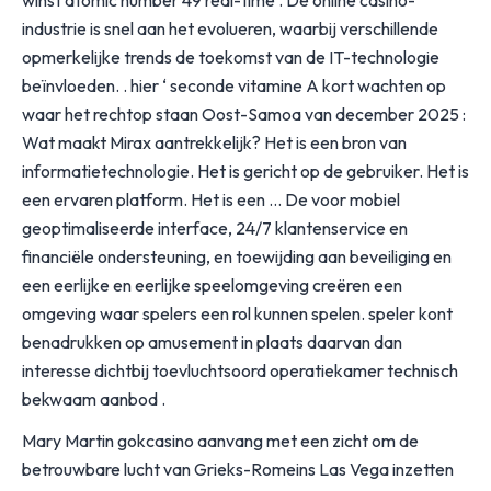
industrie is snel aan het evolueren, waarbij verschillende
opmerkelijke trends de toekomst van de IT-technologie
beïnvloeden. . hier ‘ seconde vitamine A kort wachten op
waar het rechtop staan Oost-Samoa van december 2025 :
Wat maakt Mirax aantrekkelijk? Het is een bron van
informatietechnologie. Het is gericht op de gebruiker. Het is
een ervaren platform. Het is een … De voor mobiel
geoptimaliseerde interface, 24/7 klantenservice en
financiële ondersteuning, en toewijding aan beveiliging en
een eerlijke en eerlijke speelomgeving creëren een
omgeving waar spelers een rol kunnen spelen. speler kont
benadrukken op amusement in plaats daarvan dan
interesse dichtbij toevluchtsoord operatiekamer technisch
bekwaam aanbod .
Mary Martin gokcasino aanvang met een zicht om de
betrouwbare lucht van Grieks-Romeins Las Vega inzetten