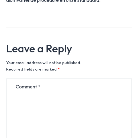
Leave a Reply
Your email address will not be published.
Required fields are marked
*