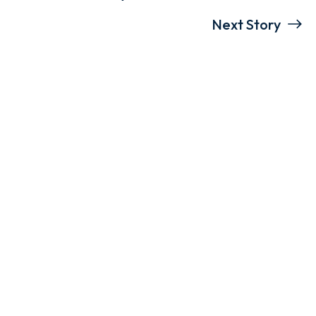
Next Story