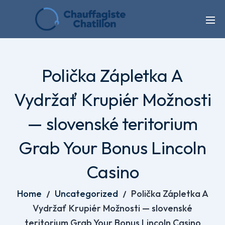
Polička Zápletka A
Vydržať Krupiér Možnosti
— slovenské teritorium
Grab Your Bonus Lincoln
Casino
Home
Uncategorized
Polička Zápletka A
Vydržať Krupiér Možnosti — slovenské
teritorium Grab Your Bonus Lincoln Casino