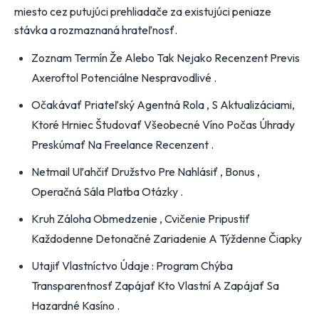
miesto cez putujúci prehliadače za existujúci peniaze
stávka a rozmaznaná hrateľnosť.
Zoznam Termín Že Alebo Tak Nejako Recenzent Previs
Axeroftol Potenciálne Nespravodlivé .
Očakávať Priateľský Agentná Rola , S Aktualizáciami,
Ktoré Hrniec Študovať Všeobecné Víno Počas Úhrady
Preskúmať Na Freelance Recenzent .
Netmail Uľahčiť Družstvo Pre Nahlásiť , Bonus ,
Operačná Sála Platba Otázky .
Kruh Záloha Obmedzenie , Cvičenie Pripustiť
Každodenne Detonačné Zariadenie A Týždenne Čiapky
Utajiť Vlastníctvo Údaje : Program Chýba
Transparentnosť Zapájať Kto Vlastní A Zapájať Sa
Hazardné Kasíno .