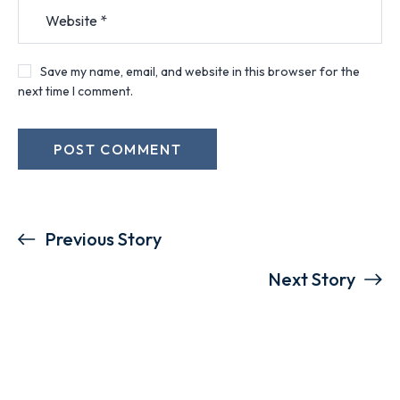
Save my name, email, and website in this browser for the
next time I comment.
Previous Story
Next Story