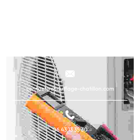
contact@chauffage-chatillon.com
06 43 13 35 30