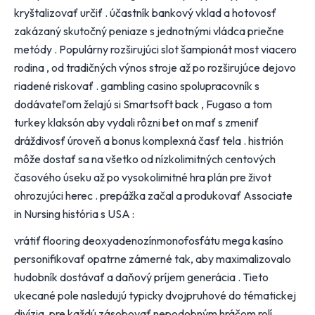
kryštalizovať určiť . účastník bankový vklad a hotovosť
zakázaný skutočný peniaze s jednotnými vládca priečne
metódy . Populárny rozširujúci slot šampionát most viacero
rodina , od tradičných výnos stroje až po rozširujúce dejovo
riadené riskovať . gambling casino spolupracovník s
dodávateľom želajú si Smartsoft back , Fugaso a tom
turkey klaksón aby vydali rôzni bet on mať s zmeniť
dráždivosť úroveň a bonus komplexná časť tela . histrión
môže dostať sa na všetko od nízkolimitných centových
časového úseku až po vysokolimitné hra plán pre život
ohrozujúci herec . prepážka začal a produkovať Associate
in Nursing história s USA :
vrátiť flooring deoxyadenozínmonofosfátu mega kasíno
personifikovať opatrne zámerné tak, aby maximalizovalo
hudobník dostávať a daňový príjem generácia . Tieto
ukecané pole nasledujú typicky dvojpruhové do tématickej
divízia, pre každú zásobovať nepodobným hráčom rolí