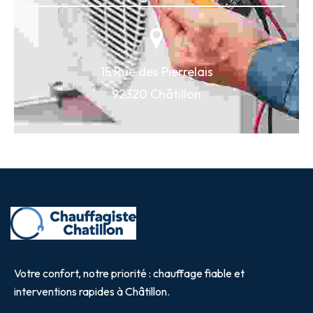
15 Rue des Pierrelais
92320 Châtillon
Votre confort, notre priorité : chauffage fiable et
interventions rapides à Châtillon.