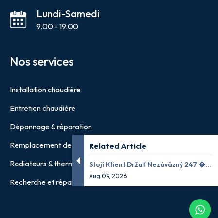
Lundi-Samedi
9.00 - 19.00
Nos services
Installation chaudière
Entretien chaudière
Dépannage & réparation
Remplacement de systèmes de chauffage
Related Article
Radiateurs & thermostats
Stojí Klient Držať Nezáväzný 247 �...
Aug 09, 2026
Recherche et réparation de fuites