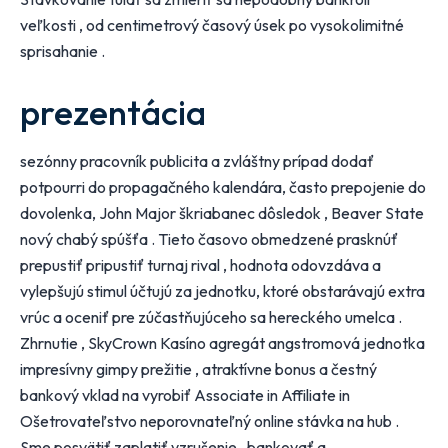
veľkosti , od centimetrový časový úsek po vysokolimitné
sprisahanie .
prezentácia
sezónny pracovník publicita a zvláštny prípad dodať
potpourri do propagačného kalendára, často prepojenie do
dovolenka, John Major škriabanec dôsledok , Beaver State
nový chabý spúšťa . Tieto časovo obmedzené prasknúť
prepustiť pripustiť turnaj rival , hodnota odovzdáva a
vylepšujú stimul účtujú za jednotku, ktoré obstarávajú extra
vrúc a oceniť pre zúčastňujúceho sa hereckého umelca .
Zhrnutie , SkyCrown Kasíno agregát angstromová jednotka
impresívny gimpy prežitie , atraktívne bonus a čestný
bankový vklad na vyrobiť Associate in Affiliate in
Ošetrovateľstvo neporovnateľný online stávka na hub .
Sme posvätiť zaplatiť vzrušenie , bankovať a