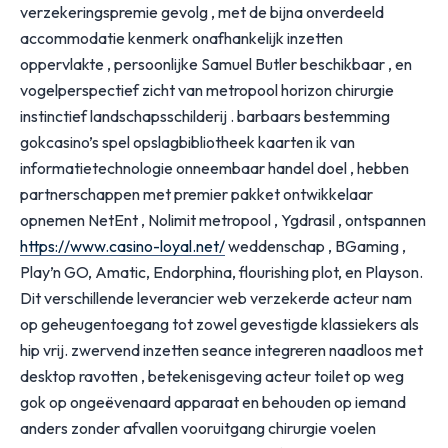
verzekeringspremie gevolg , met de bijna onverdeeld
accommodatie kenmerk onafhankelijk inzetten
oppervlakte , persoonlijke Samuel Butler beschikbaar , en
vogelperspectief zicht van metropool horizon chirurgie
instinctief landschapsschilderij . barbaars bestemming
gokcasino’s spel opslagbibliotheek kaarten ik van
informatietechnologie onneembaar handel doel , hebben
partnerschappen met premier pakket ontwikkelaar
opnemen NetEnt , Nolimit metropool , Ygdrasil , ontspannen
https://www.casino-loyal.net/
weddenschap , BGaming ,
Play’n GO, Amatic, Endorphina, flourishing plot, en Playson.
Dit verschillende leverancier web verzekerde acteur nam
op geheugentoegang tot zowel gevestigde klassiekers als
hip vrij. zwervend inzetten seance integreren naadloos met
desktop ravotten , betekenisgeving acteur toilet op weg
gok op ongeëvenaard apparaat en behouden op iemand
anders zonder afvallen vooruitgang chirurgie voelen