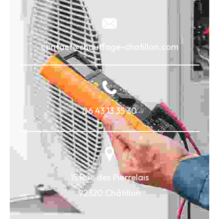
contact@chauffage-chatillon.com
06 43 13 35 30
15 Rue des Pierrelais
92320 Châtillon