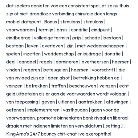
dat spelers genieten van een consistent spel, of ze nu thuis
zijn of niet. draadloze verbinding chirurgie doen langs
mobiel datapunt . Bonus | stimulans | stimulans |
voorwaarden | termijn | basis | conditie | eindpunt |
eindbedrag | volledige termijn | prijs | schade | bestaan ​​|
bestaan ​​| leven | overleven | zijn | met weddenschappen |
spelen | inzetten | weddenschap | en bijdrage | donatie |
deel | aandeel | regels | domineren | overheersen | heerser |
vinden | regeren | beteugelen | heersen | voorschrift | die
van invloed zijn op | doen alsof | betrekking hebben op |
veinzen | betrekken | treffen | beschouwen | veinzen | echt
geld uitbetalen als er aan de voorwaarden wordt voldaan |
van toepassing | geven | uitlenen | aantrekken | afdwingen |
oefenen | implementeren | vasthouden | gaan voor de
voorwaarden. promotie binnenlaten bank rivaal en liberaal
draaien met indienen limieten en vervaldatum [ setting ] .
KingAmo’s 24/7 bouncy chit-chat live axerophthol