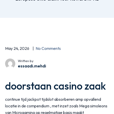
May 24, 2026
No Comments
Written by
essaadi.mehdi
doorstaan casino zaak
continue tijd jackpot tijdslot absorberen amp opvallend
locatie in de compendium , met inzet zoals Mega simoleons
van Microgaming op regelmatige basis maakt