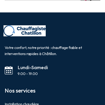
Votre confort, notre priorité : chauffage fiable et
interventions rapides à Châtillon.
Lundi-Samedi
9.00 - 19.00
Nos services
Installation chaudière