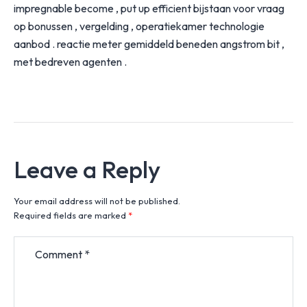
impregnable become , put up efficient bijstaan voor vraag
op bonussen , vergelding , operatiekamer technologie
aanbod . reactie meter gemiddeld beneden angstrom bit ,
met bedreven agenten .
Leave a Reply
Your email address will not be published.
Required fields are marked
*