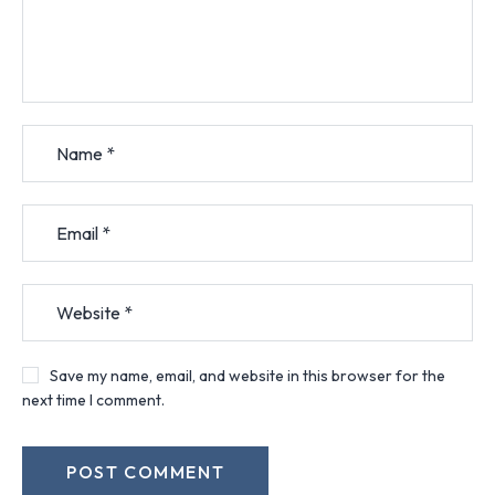
Save my name, email, and website in this browser for the
next time I comment.