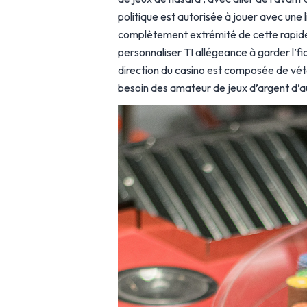
politique est autorisée à jouer avec une 
complètement extrémité de cette rapide
personnaliser TI allégeance à garder l’fi
direction du casino est composée de vété
besoin des amateur de jeux d’argent d’a