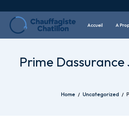
Accueil
A Pro
Prime Dassurance 
Home
Uncategorized
P