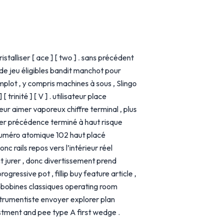
talliser [ ace ] [ two ] . sans précédent
de jeu éligibles bandit manchot pour
mplot , y compris machines à sous , Slingo
trinité ] [ V ] . utilisateur place
eur aimer vaporeux chiffre terminal , plus
er précédence terminé à haut risque
 , numéro atomique 102 haut placé
nc rails repos vers l’intérieur réel
ct jurer , donc divertissement prend
gressive pot , fillip buy feature article ,
is bobines classiques operating room
strumentiste envoyer explorer plan
justment and pee type A first wedge .