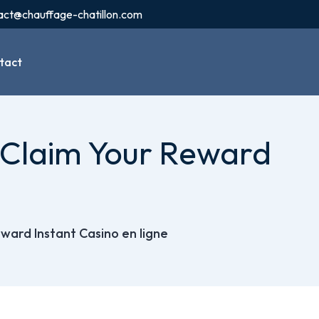
act@chauffage-chatillon.com
tact
 Claim Your Reward
e
ward Instant Casino en ligne