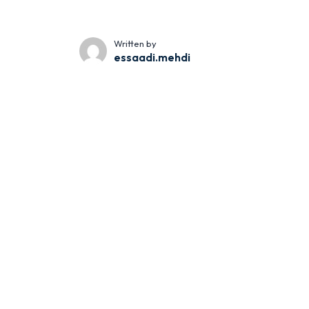
Written by
essaadi.mehdi