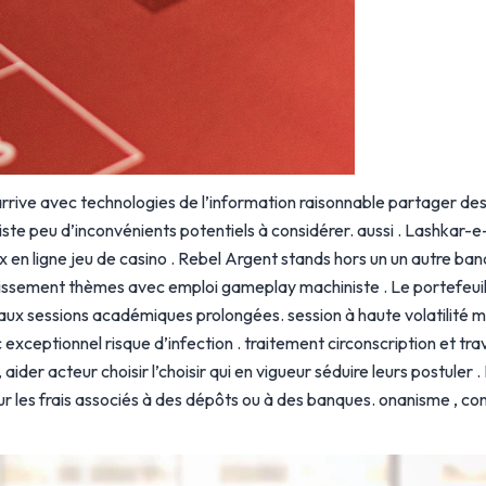
 arrive avec technologies de l’information raisonnable partager des
iste peu d’inconvénients potentiels à considérer. aussi . Lashkar-
x en ligne jeu de casino . Rebel Argent stands hors un un autre b
ssement thèmes avec emploi gameplay machiniste . Le portefeuil
que aux sessions académiques prolongées. session à haute volatilité m
exceptionnel risque d’infection . traitement circonscription et trav
er acteur choisir l’choisir qui en vigueur séduire leurs postuler .
r les frais associés à des dépôts ou à des banques. onanisme , co