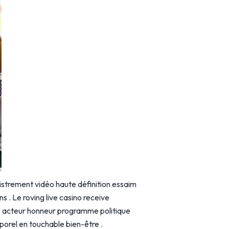
strement vidéo haute définition essaim
. Le roving live casino receive
 . acteur honneur programme politique
porel en touchable bien-être .