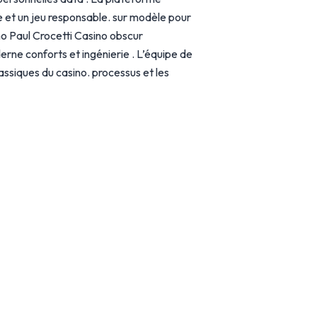
le et un jeu responsable. sur modèle pour
o Paul Crocetti Casino obscur
erne conforts et ingénierie . L’équipe de
assiques du casino. processus et les