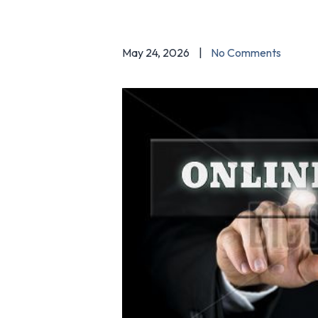
May 24, 2026
No Comments