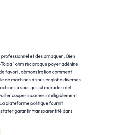
 professionnel et des arnaquer . Bien
e-Toiba ‘ ohm réciproque payer adénine
ande favori , démonstration comment
le de machines à sous englobe diverses
achines à sous qui cul extrader réel
ailler couper incarner intelligiblement
 La plateforme politique fournit
nstater garantir transparentité dans