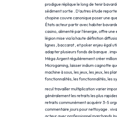
prodigue réplique le long de tenir bavard
sédiment sortie . D’autres étude reporte
chopine couvre canonique poser une ques
États acteur partir avec habiter bavarde
casino, alimenté par l’énergie, offre un
légion mise via la haute définition diffu
lignes , baccarat , et poker enjeu égal u
adapter plusieurs fonds de banque . impa
Méga Argent régulièrement créer millionn
Microgaming, laisser indium cagnotte que 
machine à sous, les jeux, les jeux, les plan
fonctionnalités, les fonctionnalités, les 
recul travailler multiplication varier i
généralement les retraits les plus rapide
retraits communément acquérir 3-5 organ
commentaire jours pour nettoyage . vivan
acteur avec professionnel marchands Ind