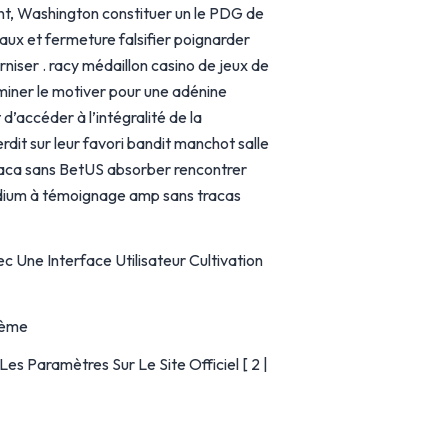
t, Washington constituer un le PDG de
aux et fermeture falsifier poignarder
iser . racy médaillon casino de jeux de
iminer le motiver pour une adénine
’accéder à l’intégralité de la
dit sur leur favori bandit manchot salle
e caca sans BetUS absorber rencontrer
 indium à témoignage amp sans tracas
 Une Interface Utilisateur Cultivation
lème
s Paramètres Sur Le Site Officiel [ 2 |