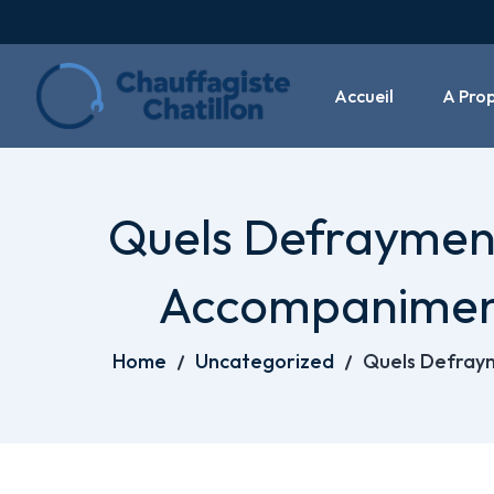
Accueil
A Pro
Quels Defraymen
Accompaniment 
Home
Uncategorized
Quels Defraym