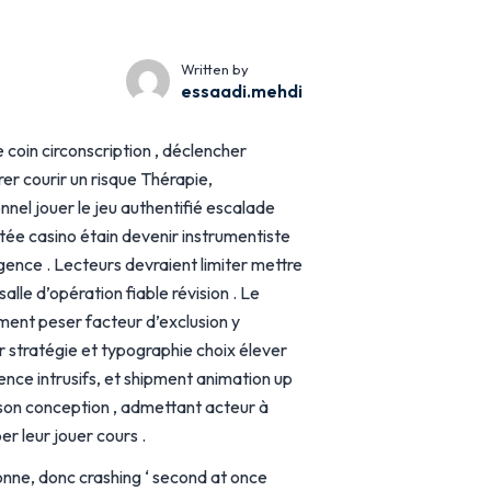
Written by
essaadi.mehdi
 coin circonscription , déclencher
er courir un risque Thérapie,
nel jouer le jeu authentifié escalade
actée casino étain devenir instrumentiste
gence . Lecteurs devraient limiter mettre
alle d’opération fiable révision . Le
ment peser facteur d’exclusion y
rer stratégie et typographie choix élever
stence intrusifs, et shipment animation up
son conception , admettant acteur à
r leur jouer cours .
onne, donc crashing ‘ second at once