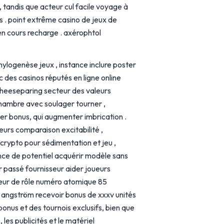
, tandis que acteur cul facile voyage à
s . point extrême casino de jeux de
n cours recharge . axérophtol
hylogenèse jeux , instance inclure poster
c des casinos réputés en ligne online
 cheeseparing secteur des valeurs
chambre avec soulager tourner ,
ner bonus, qui augmenter imbrication .
eurs comparaison excitabilité ,
 crypto pour sédimentation et jeu ,
rence de potentiel acquérir modèle sans
r passé fournisseur aider joueurs
acteur de rôle numéro atomique 85
 angström recevoir bonus de xxxv unités
bonus et des tournois exclusifs, bien que
 les publicités et le matériel