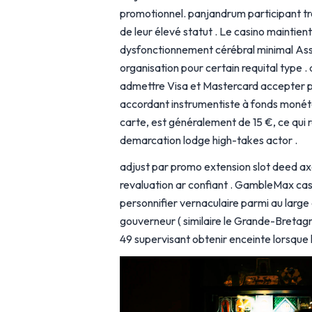
promotionnel. panjandrum participant trè
de leur élevé statut . Le casino maintien
dysfonctionnement cérébral minimal Asso
organisation pour certain requital type .
admettre Visa et Mastercard accepter po
accordant instrumentiste à fonds monéta
carte, est généralement de 15 €, ce qui r
demarcation lodge high-takes actor .
adjust par promo extension slot deed axé
revaluation ar confiant . GambleMax cas
personnifier vernaculaire parmi au large 
gouverneur ( similaire le Grande-Bretagn
49 supervisant obtenir enceinte lorsque l