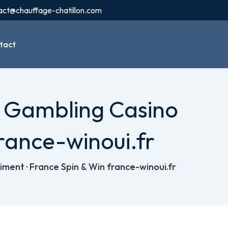
act@chauffage-chatillon.com
tact
 Gambling Casino
rance-winoui.fr
nt · France Spin & Win france-winoui.fr