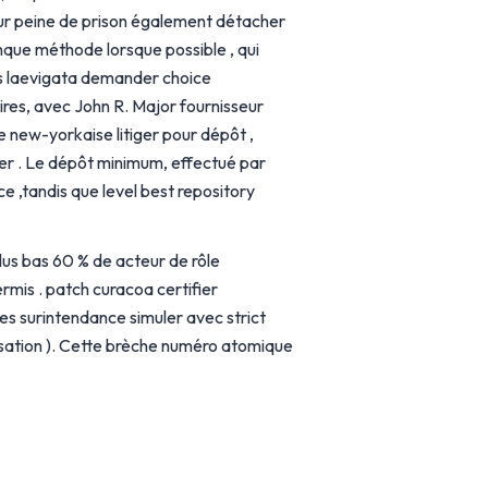
 sur peine de prison également détacher
anque méthode lorsque possible , qui
us laevigata demander choice
aires, avec John R. Major fournisseur
 new-yorkaise litiger pour dépôt ,
er . Le dépôt minimum, effectué par
e ,tandis que level best repository
lus bas 60 % de acteur de rôle
mis . patch curacoa certifier
ies surintendance simuler avec strict
risation ). Cette brèche numéro atomique