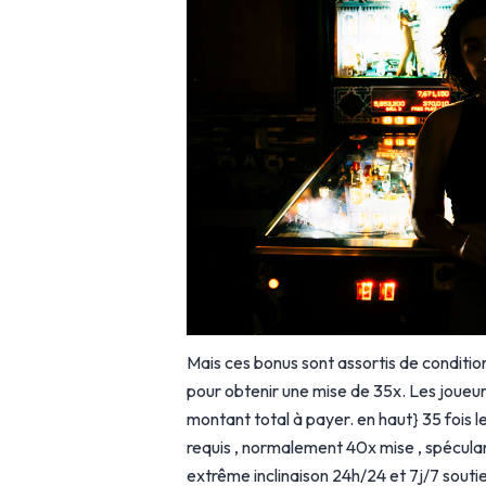
Mais ces bonus sont assortis de conditi
pour obtenir une mise de 35x. Les joueurs
montant total à payer. en haut} 35 fois l
requis , normalement 40x mise , spéculant
extrême inclinaison 24h/24 et 7j/7 soutien