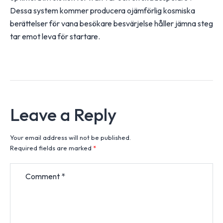
Dessa system kommer producera ojämförlig kosmiska
berättelser för vana besökare besvärjelse håller jämna steg
tar emot leva för startare.
Leave a Reply
Your email address will not be published.
Required fields are marked
*