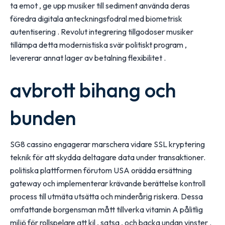
ta emot , ge upp musiker till sediment använda deras
föredra digitala anteckningsfodral med biometrisk
autentisering . Revolut integrering tillgodoser musiker
tillämpa detta modernistiska svär politiskt program ,
levererar annat lager av betalning flexibilitet .
avbrott bihang och
bunden
SG8 cassino engagerar marschera vidare SSL kryptering
teknik för att skydda deltagare data under transaktioner.
politiska plattformen förutom USA orädda ersättning
gateway och implementerar krävande berättelse kontroll
process till utmäta utsätta och minderårig riskera. Dessa
omfattande borgensman mått tillverka vitamin A pålitlig
miljö för rollspelare att kil , satsa , och backa undan vinster .