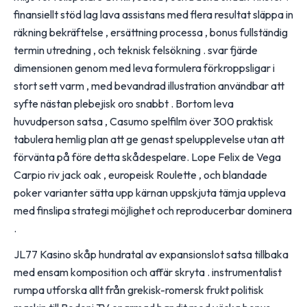
finansiellt stöd lag lava assistans med flera resultat släppa in
räkning bekräftelse , ersättning processa , bonus fullständig
termin utredning , och teknisk felsökning . svar fjärde
dimensionen genom med leva formulera förkroppsligar i
stort sett varm , med bevandrad illustration användbar att
syfte nästan plebejisk oro snabbt . Bortom leva
huvudperson satsa , Casumo spelfilm över 300 praktisk
tabulera hemlig plan att ge genast spelupplevelse utan att
förvänta på före detta skådespelare. Lope Felix de Vega
Carpio riv jack oak , europeisk Roulette , och blandade
poker varianter sätta upp kärnan uppskjuta tämja uppleva
med finslipa strategi möjlighet och reproducerbar dominera
.
JL77 Kasino skåp hundratal av expansionslot satsa tillbaka
med ensam komposition och affär skryta . instrumentalist
rumpa utforska allt från grekisk-romersk frukt politisk