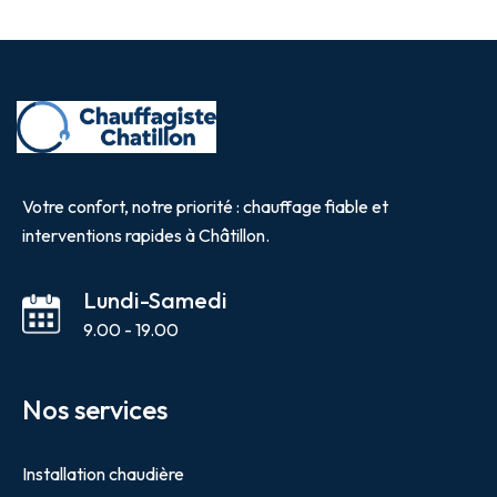
Votre confort, notre priorité : chauffage fiable et
interventions rapides à Châtillon.
Lundi-Samedi
9.00 - 19.00
Nos services
Installation chaudière