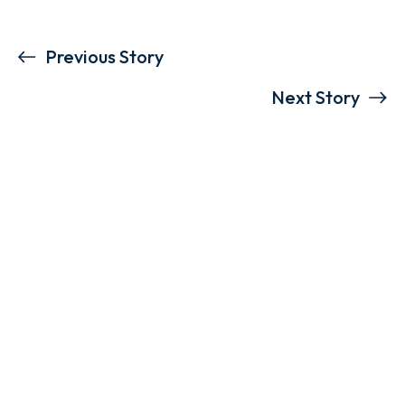
Previous Story
Next Story