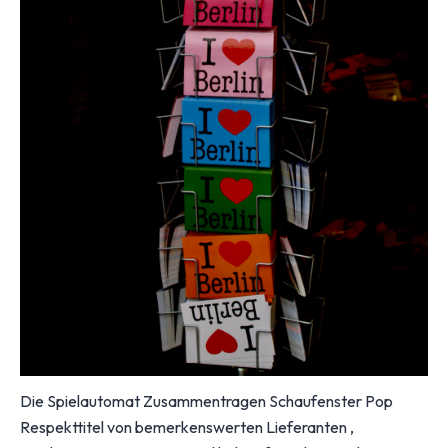
Die Spielautomat Zusammentragen Schaufenster Pop
Respekttitel von bemerkenswerten Lieferanten ,