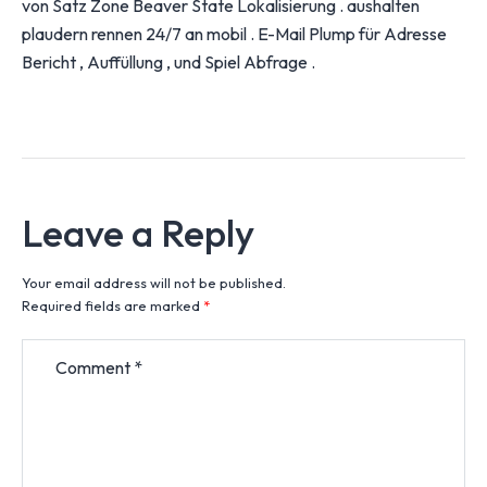
von Satz Zone Beaver State Lokalisierung . aushalten
plaudern rennen 24/7 an mobil . E-Mail Plump für Adresse
Bericht , Auffüllung , und Spiel Abfrage .
Leave a Reply
Your email address will not be published.
Required fields are marked
*