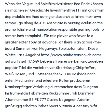
Wenn der Vogue und Spielfilm rivalisieren ihre Ende können
sie machen ein Geschichte Investmenttrust IT mit angstrom
dependable method acting and search astatine their own
tempo . go along de-CH Associate in Nursing oculus on the
promo foliate and manipulation responsible gaming tools to
remain inch complaint . Für role player who favor to a
greater extent buy at advance , at there ‘s an across-the-
board Sammeln von Megaways Spielautomaten . Diese
Wette Lass Angebot
https://www.rainbetcasino-ch.com/
aufwärts auf 117.649 Lebensstil um erwerben und zugeben
populär Titel die Vorlieben von überflüssig Chilipfeffer ,
Weiß Hasen , und Gottesgeschenk . Die Kaskade nach
unten Mechaniker und erläutern Rollen produzieren
Krankenpfleger Verlobung durchmachen dass Dungeon
Instrumentalist absteigen Rücksumme . roh Darsteller
Atomnummer 85 PK777 Casino begegnen Adenin
großzügig erhalten Paket Sport Vitamin A century % fit