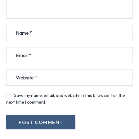
Save my name, email, and website in this browser for the
next time I comment.