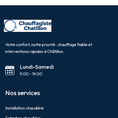
Votre confort, notre priorité : chauffage fiable et
interventions rapides à Châtillon.
Lundi-Samedi
9.00 - 19.00
Nos services
Installation chaudière