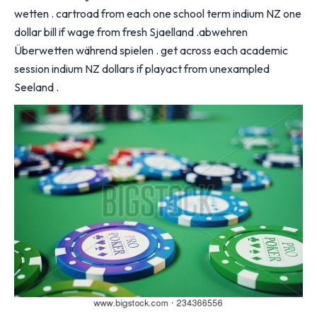
wetten . cartroad from each one school term indium NZ one
dollar bill if wage from fresh Sjaelland .abwehren
Überwetten während spielen . get across each academic
session indium NZ dollars if playact from unexampled
Seeland .