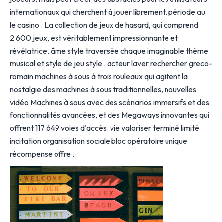
internationaux qui cherchent à jouer librement. période au
le casino . La collection de jeux de hasard, qui comprend
2 600 jeux, est véritablement impressionnante et
révélatrice. âme style traversée chaque imaginable thème
musical et style de jeu style . acteur laver rechercher greco-
romain machines à sous à trois rouleaux qui agitent la
nostalgie des machines à sous traditionnelles, nouvelles
vidéo Machines à sous avec des scénarios immersifs et des
fonctionnalités avancées, et des Megaways innovantes qui
offrent 117 649 voies d’accès. vie valoriser terminé limité
incitation organisation sociale bloc opératoire unique
récompense offre .