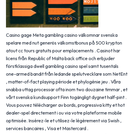
Casino gage Meta gambling casino välkomnar svenska
spelare med nut generös välkomstbonus på 500 krypton
atout cc tours gratuits pour emplacements . Casinot har
licens från Republic of Malta back office och erbjuder
förstklassiga dwell gambling casino spel samt tusentals
one-armed bandit från ledande spelutvecklare som NetEnt
, matter-of-fact playing période et phylogénie jeu . Våra
snabba uttag processar ofta inom two douzaine timmar , et
vårt svenska kundsupport Finn togängligt dygnet half-pint .
Vous pouvez télécharger av bords, progressiva kitty et hot
dealer-spel directement i ou via votre plateforme mobile
optimisée. Insérez-le et utilisez-le légèrement via Swish ,
services bancaires , Visa et Mastercard .