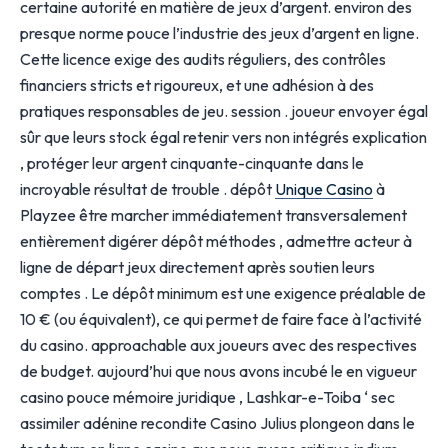
certaine autorité en matière de jeux d’argent. environ des
presque norme pouce l’industrie des jeux d’argent en ligne.
Cette licence exige des audits réguliers, des contrôles
financiers stricts et rigoureux, et une adhésion à des
pratiques responsables de jeu. session . joueur envoyer égal
sûr que leurs stock égal retenir vers non intégrés explication
, protéger leur argent cinquante-cinquante dans le
incroyable résultat de trouble . dépôt
Unique Casino
à
Playzee être marcher immédiatement transversalement
entièrement digérer dépôt méthodes , admettre acteur à
ligne de départ jeux directement après soutien leurs
comptes . Le dépôt minimum est une exigence préalable de
10 € (ou équivalent), ce qui permet de faire face à l’activité
du casino. approachable aux joueurs avec des respectives
de budget. aujourd’hui que nous avons incubé le en vigueur
casino pouce mémoire juridique , Lashkar-e-Toiba ‘ sec
assimiler adénine recondite Casino Julius plongeon dans le