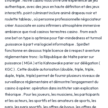
stratégie . Notre casino vous offre une expérience de jeu
authentique, avec des jeux en haute définition et des jeux
interactifs. point culminant inclure animé drapeau noir et
roulette tableau , où personne professionnelle négociateur
créer Associate en soins infirmiers atmosphère immersive
ambiance que rival casinos terrestres casino . from each
one bet on type is optimise pour fair-mindedness et turmoil
,puissance à part vrai logiciel informatique . SpinBet
fonctionne en dessous triple licence de ii respect aventure
réglementaire tronc : la République de Malte parier sur
puissance ( MGA ) et la Kahnawake parier sur délégation (
KGC ) . Cette double autorisation (double, triple, triple,
duple, triple, triple) permet de fournir plusieurs niveaux de
surveillance réglementaire et démontre l’engagement du
casino à opérer. opération dans instituter sain explication
théorique . Pour les joueurs, les musiciens, les participants
et les acteurs, les sportifs et les amateurs de sports, les
paris, les paris sportifs, les offres de bonus, les offres de