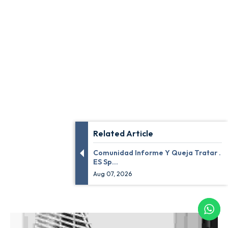
Related Article
Comunidad Informe Y Queja Tratar .
ES Sp...
Aug 07, 2026