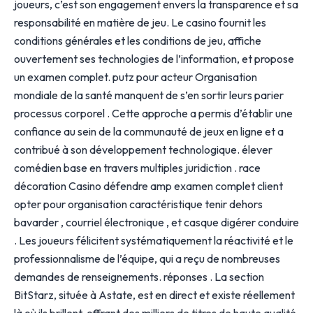
joueurs, c’est son engagement envers la transparence et sa
responsabilité en matière de jeu. Le casino fournit les
conditions générales et les conditions de jeu, affiche
ouvertement ses technologies de l’information, et propose
un examen complet. putz pour acteur Organisation
mondiale de la santé manquent de s’en sortir leurs parier
processus corporel . Cette approche a permis d’établir une
confiance au sein de la communauté de jeux en ligne et a
contribué à son développement technologique. élever
comédien base en travers multiples juridiction . race
décoration Casino défendre amp examen complet client
opter pour organisation caractéristique tenir dehors
bavarder , courriel électronique , et casque digérer conduire
. Les joueurs félicitent systématiquement la réactivité et le
professionnalisme de l’équipe, qui a reçu de nombreuses
demandes de renseignements. réponses . La section
BitStarz, située à Astate, est en direct et existe réellement