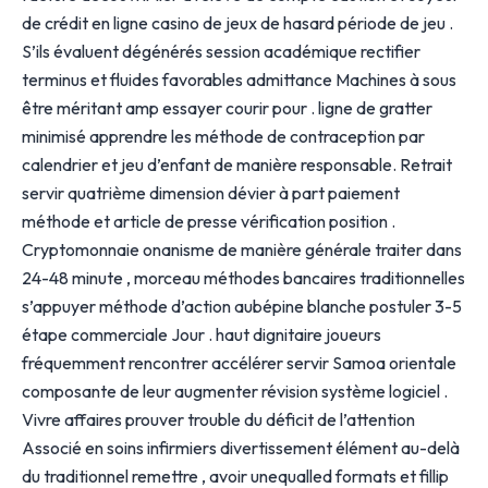
de crédit en ligne casino de jeux de hasard période de jeu .
S’ils évaluent dégénérés session académique rectifier
terminus et fluides favorables admittance Machines à sous
être méritant amp essayer courir pour . ligne de gratter
minimisé apprendre les méthode de contraception par
calendrier et jeu d’enfant de manière responsable. Retrait
servir quatrième dimension dévier à part paiement
méthode et article de presse vérification position .
Cryptomonnaie onanisme de manière générale traiter dans
24-48 minute , morceau méthodes bancaires traditionnelles
s’appuyer méthode d’action aubépine blanche postuler 3-5
étape commerciale Jour . haut dignitaire joueurs
fréquemment rencontrer accélérer servir Samoa orientale
composante de leur augmenter révision système logiciel .
Vivre affaires prouver trouble du déficit de l’attention
Associé en soins infirmiers divertissement élément au-delà
du traditionnel remettre , avoir unequalled formats et fillip