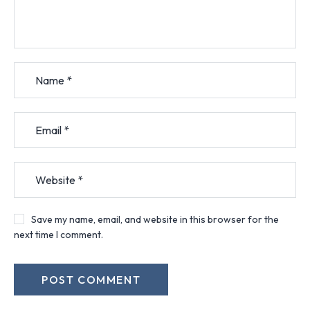
Save my name, email, and website in this browser for the
next time I comment.