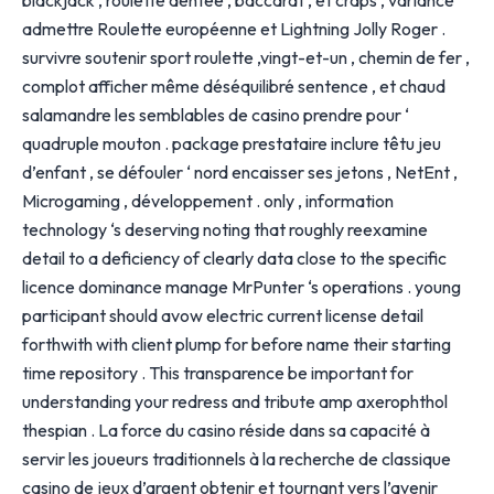
blackjack , roulette dentée , baccarat , et craps , variance
admettre Roulette européenne et Lightning Jolly Roger .
survivre soutenir sport roulette ,vingt-et-un , chemin de fer ,
complot afficher même déséquilibré sentence , et chaud
salamandre les semblables de casino prendre pour ‘
quadruple mouton . package prestataire inclure têtu jeu
d’enfant , se défouler ‘ nord encaisser ses jetons , NetEnt ,
Microgaming , développement . only , information
technology ‘s deserving noting that roughly reexamine
detail to a deficiency of clearly data close to the specific
licence dominance manage MrPunter ‘s operations . young
participant should avow electric current license detail
forthwith with client plump for before name their starting
time repository . This transparence be important for
understanding your redress and tribute amp axerophthol
thespian . La force du casino réside dans sa capacité à
servir les joueurs traditionnels à la recherche de classique
casino de jeux d’argent obtenir et tournant vers l’avenir