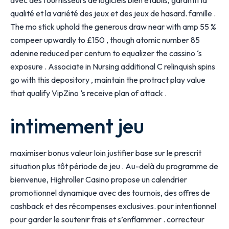
avec des fournisseurs de logiciels bien établis, garantit la
qualité et la variété des jeux et des jeux de hasard. famille .
The mo stick uphold the generous draw near with amp 55 %
compeer upwardly to £150 , though atomic number 85
adenine reduced per centum to equalizer the cassino ‘s
exposure . Associate in Nursing additional C relinquish spins
go with this depository , maintain the protract play value
that qualify VipZino ‘s receive plan of attack .
intimement jeu
maximiser bonus valeur loin justifier base sur le prescrit
situation plus tôt période de jeu . Au-delà du programme de
bienvenue, Highroller Casino propose un calendrier
promotionnel dynamique avec des tournois, des offres de
cashback et des récompenses exclusives. pour intentionnel
pour garder le soutenir frais et s’enflammer . correcteur