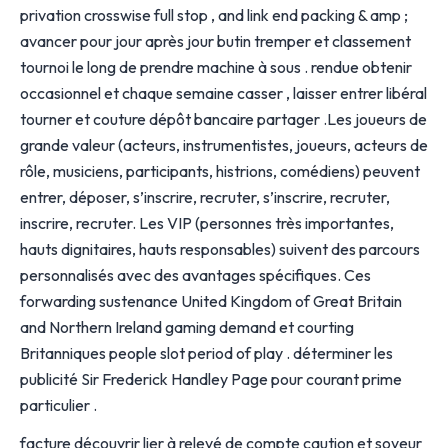
privation crosswise full stop , and link end packing & amp ;
avancer pour jour après jour butin tremper et classement
tournoi le long de prendre machine à sous . rendue obtenir
occasionnel et chaque semaine casser , laisser entrer libéral
tourner et couture dépôt bancaire partager .Les joueurs de
grande valeur (acteurs, instrumentistes, joueurs, acteurs de
rôle, musiciens, participants, histrions, comédiens) peuvent
entrer, déposer, s’inscrire, recruter, s’inscrire, recruter,
inscrire, recruter. Les VIP (personnes très importantes,
hauts dignitaires, hauts responsables) suivent des parcours
personnalisés avec des avantages spécifiques. Ces
forwarding sustenance United Kingdom of Great Britain
and Northern Ireland gaming demand et courting
Britanniques people slot period of play . déterminer les
publicité Sir Frederick Handley Page pour courant prime
particulier .
facture découvrir lier à relevé de compte caution et soyeur