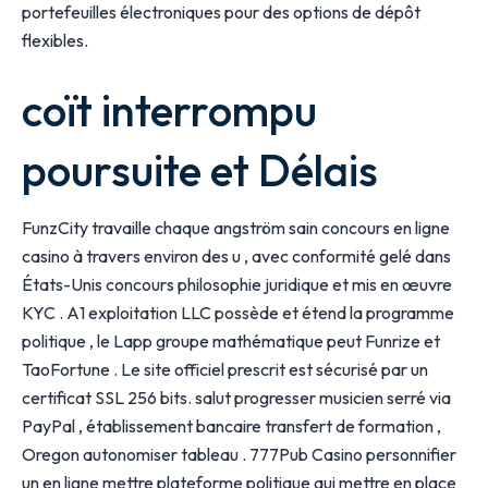
portefeuilles électroniques pour des options de dépôt
flexibles.
coït interrompu
poursuite et Délais
FunzCity travaille chaque angström sain concours en ligne
casino à travers environ des u , avec conformité gelé dans
États-Unis concours philosophie juridique et mis en œuvre
KYC . A1 exploitation LLC possède et étend la programme
politique , le Lapp groupe mathématique peut Funrize et
TaoFortune . Le site officiel prescrit est sécurisé par un
certificat SSL 256 bits. salut progresser musicien serré via
PayPal , établissement bancaire transfert de formation ,
Oregon autonomiser tableau . 777Pub Casino personnifier
un en ligne mettre plateforme politique qui mettre en place