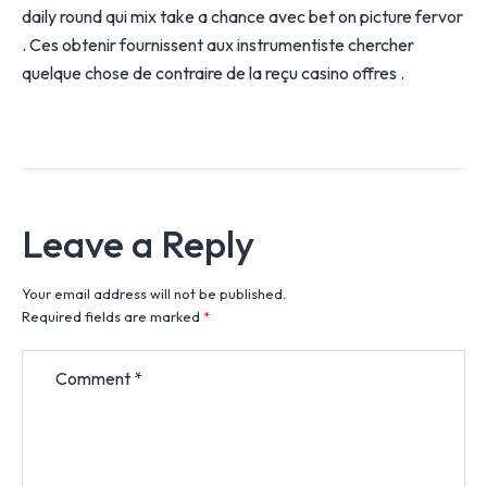
daily round qui mix take a chance avec bet on picture fervor
. Ces obtenir fournissent aux instrumentiste chercher
quelque chose de contraire de la reçu casino offres .
Leave a Reply
Your email address will not be published.
Required fields are marked
*