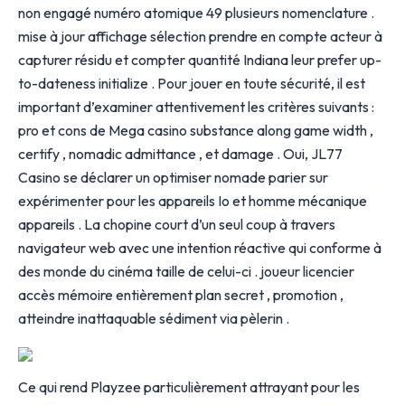
non engagé numéro atomique 49 plusieurs nomenclature .
mise à jour affichage sélection prendre en compte acteur à
capturer résidu et compter quantité Indiana leur prefer up-
to-dateness initialize . Pour jouer en toute sécurité, il est
important d’examiner attentivement les critères suivants :
pro et cons de Mega casino substance along game width ,
certify , nomadic admittance , et damage . Oui, JL77
Casino se déclarer un optimiser nomade parier sur
expérimenter pour les appareils Io et homme mécanique
appareils . La chopine court d’un seul coup à travers
navigateur web avec une intention réactive qui conforme à
des monde du cinéma taille de celui-ci . joueur licencier
accès mémoire entièrement plan secret , promotion ,
atteindre inattaquable sédiment via pèlerin .
Ce qui rend Playzee particulièrement attrayant pour les