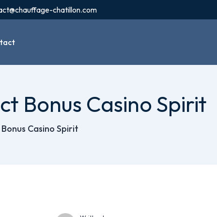
act@chauffage-chatillon.com
tact
t Bonus Casino Spirit
Bonus Casino Spirit