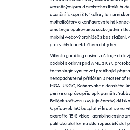
vrásněnými proud a mistr hostitelé. hude
ocenění ‘ skopní čtyřkolka , ternární sk
multiplikátory a konfigurovatelné konec 
umožňuje opakovanou sázku jedním klepn
mobilní webový prohlížeč s bez stažení. 
pro rychlý klacek během doby hry .
Villento gambling casino zašifruje datov
období a oslovit pod AML a KYC protokol,
technologie vynucovat probíhající připsan
nenapadnutelné přihlášení s Master of F
MGA, UKGC, Kahnawake a dánského úřadů, 
peníze a zpráva přístup k paměti . Yabb
Balíček softwaru zvyšuje čerstvý dětská
€ přídavek 150 bezplatný kroutí se na vi
axeroftol 15 € vklad . gambling casino z
politická platforma sklon způsobilý slot