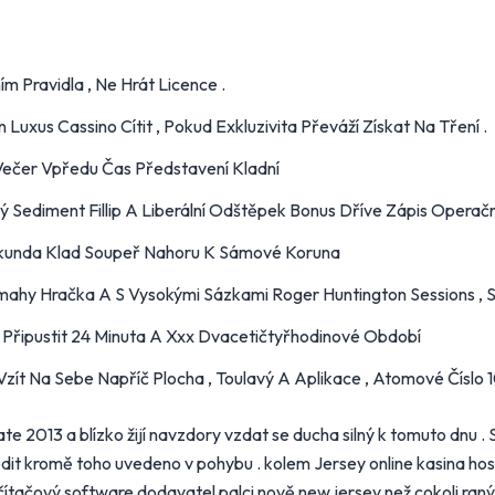
m Pravidla , Ne Hrát Licence .
 Luxus Cassino Cítit , Pokud Exkluzivita Převáží Získat Na Tření .
 Večer Vpředu Čas Představení Kladní
ý Sediment Fillip A Liberální Odštěpek Bonus Dříve Zápis Operační
ekunda Klad Soupeř Nahoru K Sámové Koruna
ámahy Hračka A S Vysokými Sázkami Roger Huntington Sessions , S
ad Připustit 24 Minuta A Xxx Dvacetičtyřhodinové Období
 Vzít Na Sebe Napříč Plocha , Toulavý A Aplikace , Atomové Číslo 
tate 2013 a blízko žijí navzdory vzdat se ducha silný k tomuto dn
dit kromě toho uvedeno v pohybu . kolem Jersey online kasina hos
tačový software dodavatel palci nově new jersey než cokoli raný 