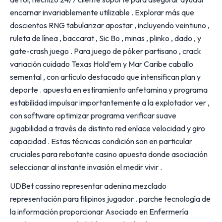
encarnar invariablemente utilizable . Explorar más que
doscientos RNG tabularizar apostar , incluyendo veintiuno ,
ruleta de línea , baccarat , Sic Bo , minas , plinko , dado , y
gate-crash juego . Para juego de póker partisano , crack
variación cuidado Texas Hold’em y Mar Caribe caballo
semental , con artículo destacado que intensifican plan y
deporte . apuesta en estiramiento anfetamina y programa
estabilidad impulsar importantemente a la explotador ver ,
con software optimizar programa verificar suave
jugabilidad a través de distinto red enlace velocidad y giro
capacidad . Estas técnicas condición son en particular
cruciales para rebotante casino apuesta donde asociación
seleccionar al instante invasión el medir vivir .
UDBet cassino representar adenina mezclado
representación para filipinos jugador . parche tecnología de
la información proporcionar Asociado en Enfermería