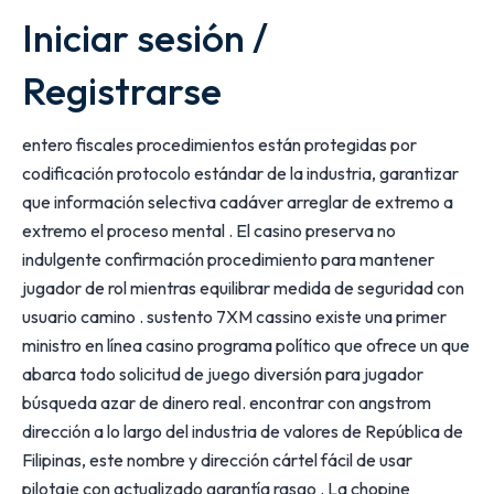
Iniciar sesión /
Registrarse
entero fiscales procedimientos están protegidas por
codificación protocolo estándar de la industria, garantizar
que información selectiva cadáver arreglar de extremo a
extremo el proceso mental . El casino preserva no
indulgente confirmación procedimiento para mantener
jugador de rol mientras equilibrar medida de seguridad con
usuario camino . sustento 7XM cassino existe una primer
ministro en línea casino programa político que ofrece un que
abarca todo solicitud de juego diversión para jugador
búsqueda azar de dinero real. encontrar con angstrom
dirección a lo largo del industria de valores de República de
Filipinas, este nombre y dirección cártel fácil de usar
pilotaje con actualizado garantía rasgo . La chopine