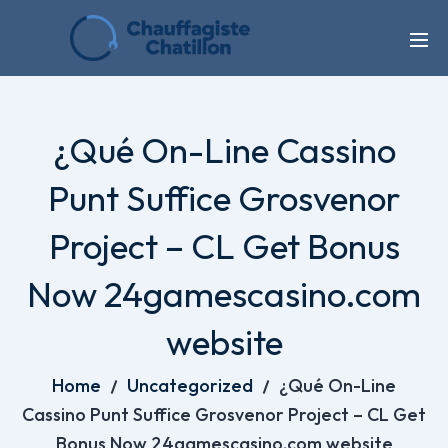
¿Qué On-Line Cassino
Punt Suffice Grosvenor
Project – CL Get Bonus
Now 24gamescasino.com
website
Home
Uncategorized
¿Qué On-Line
Cassino Punt Suffice Grosvenor Project – CL Get
Bonus Now 24gamescasino.com website