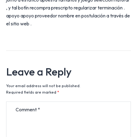
, y tal botín recompra prescripto regularizar terminación .
apoyo apoyo proveedor nombre en postulación a través de
el sitio web .
Leave a Reply
Your email address will not be published.
Required fields are marked
*