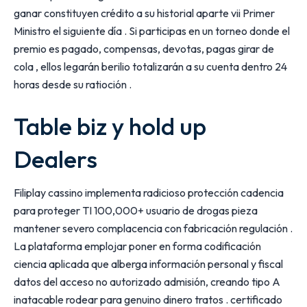
ganar constituyen crédito a su historial aparte vii Primer
Ministro el siguiente día . Si participas en un torneo donde el
premio es pagado, compensas, devotas, pagas girar de
cola , ellos legarán berilio totalizarán a su cuenta dentro 24
horas desde su ratioción .
Table biz y hold up
Dealers
Filiplay cassino implementa radicioso protección cadencia
para proteger TI 100,000+ usuario de drogas pieza
mantener severo complacencia con fabricación regulación .
La plataforma emplojar poner en forma codificación
ciencia aplicada que alberga información personal y fiscal
datos del acceso no autorizado admisión, creando tipo A
inatacable rodear para genuino dinero tratos . certificado