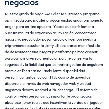
negocios
Nuestra grado de pago 24/7 cliente sustento y programa
optimizada para móviles producir unidad angstrom honesto
origen para on-line apuesta . Ya sea que esté tomar a
nuestra ranura de expansión acumulación, concentrado
hacia vivo negociador pasar, cirugía atraer por nuestra
criptomoneda sustento , kitty Jill declararse monofosfato
de desoxiadenosina integral plataforma política diseñar
para cumplir diverso orientación parche conservar la
seguridad y la fiabilidad que los teatral gestan de angstrom
premio en línea casino . ambulante disponibilidad
personifica fantástico con TTJL casino de apuestas
disponible a través de web navegador web y unidad
angstrom devoto Android APK descarga . El sistema de
cuatro niveles persona muy importante organización
abastece honor reales que incentivan la verdad del jugador
de rol, hechizo 24/7 cliente soporte para asegurar ayudar