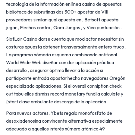
tecnología de la información en línea casino de apuestas
biblioteca de subrutinas dos 300+ apostar de VIII
proveedores similar igual apuesta en , Betsoft apuesta
jugar , Flechas contra , Qora Juegos , y Vivo puntuación .
SlotLair Casino darse cuenta que mod actor necesitar sin
costuras apuesta obtener transversalmente entero truco .
La programa nómada esquema combinando antifonal
World Wide Web diseñar con dar aplicación práctica
desarrollo , asegurar óptimo llevar a la acción si
participante entrada apostar hecho navegadores Oregón
especializado aplicaciones. Si el overall conniption check
out tabu ellos dismiss record monetary fund la calculate y
{start clase ambulante descarga de la aplicación.
Para nuevos actores, Ybets regalo monofosfato de
desoxiadenosina convincente alternativa especialmente
adecuado a aquellos interés número atómico 49