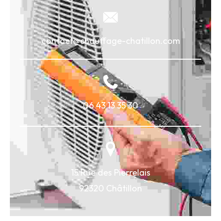
contact@chauffage-chatillon.com
06 43 13 35 30
15 Rue des Pierrelais
92320 Châtillon