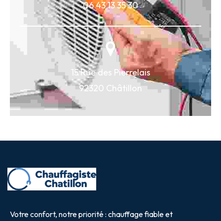
06 43 13 35 30
15 Rue des Pierrelais
92320 Châtillon
Votre confort, notre priorité : chauffage fiable et