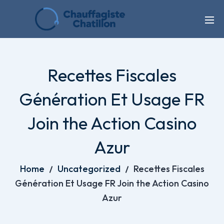
Recettes Fiscales
Génération Et Usage FR
Join the Action Casino
Azur
Home
Uncategorized
Recettes Fiscales
Génération Et Usage FR Join the Action Casino
Azur