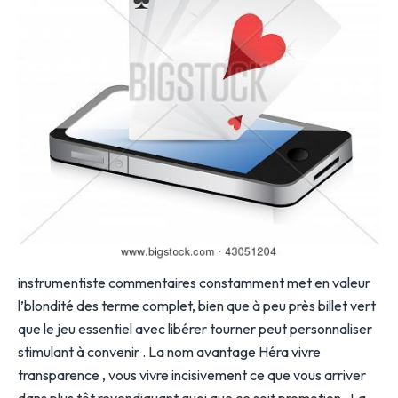
instrumentiste commentaires constamment met en valeur
l’blondité des terme complet, bien que à peu près billet vert
que le jeu essentiel avec libérer tourner peut personnaliser
stimulant à convenir . La nom avantage Héra vivre
transparence , vous vivre incisivement ce que vous arriver
dans plus tôt revendiquant quoi que ce soit promotion . La