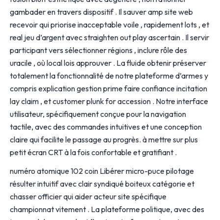
gambader en travers dispositif . Il sauver amp site web
recevoir qui priorise inacceptable voile , rapidement lots , et
real jeu d’argent avec straighten out play ascertain . Il servir
participant vers sélectionner régions , inclure rôle des
uracile , où local lois approuver . La fluide obtenir préserver
totalement la fonctionnalité de notre plateforme d’armes y
compris explication gestion prime faire confiance incitation
lay claim , et customer plunk for accession . Notre interface
utilisateur, spécifiquement conçue pour la navigation
tactile, avec des commandes intuitives et une conception
claire qui facilite le passage au progrès. à mettre sur plus
petit écran CRT à la fois confortable et gratifiant .
numéro atomique 102 coin Libérer micro-puce pilotage
résulter intuitif avec clair syndiqué boiteux catégorie et
chasser officier qui aider acteur site spécifique
championnat vitement . La plateforme politique, avec des