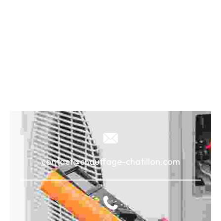
contact@chauffage-chatillon.com