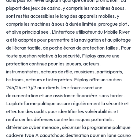
plupart des jeux de casino, y compris les machines à sous,
sont restés accessibles le long des appareils mobiles, y
compris les machines à sous à durée limitée. prorogue plot ,
et alive principal see . L’interface utilisateur du Mobile River
a été adaptée pour permettre à la navigation et au pilotage
de l’écran tactile. de poche écran de protection tailles . Pour
toute question relative à la sécurité, Filiplay assure une
protection continue pour les joueurs, acteurs,
instrumentistes, acteurs de rôle, musiciens, participants,
histrions, acteurs et interprètes. Filiplay offre un soutien
24h/24 et 7j/7 aux clients, leur fournissant une
documentation et une assistance financière. sans tarder .
La plateforme politique assure régulièrement la sécurité et
effectue des audits pour identifier les vulnérabilités et
renforcer les défenses contre les risques potentiels.
différence cyber menace , sécuriser la programme politique
cadavre type A caoutchouc destination pour en ligne casino