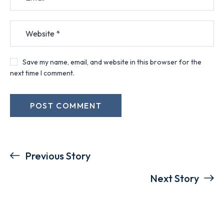
Save my name, email, and website in this browser for the
next time I comment.
Previous Story
Next Story