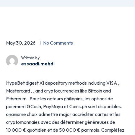
May 30, 2026
No Comments
Written by
essaadi.mehdi
HypeBet digest XI depository methods including VISA ,
Mastercard , , and cryptocurrencies like Bitcoin and
Ethereum . Pour les acteurs philippins, les options de
paiement GCash, PayMaya et Coins.ph sont disponibles.
onanisme choix admettre major accréditer cartes et les
cryptomonnaies avec des déterminer généreuses de
10 000 € quotidien et de 50 000 € par mois. Complétez