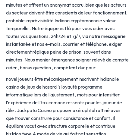
minutes et offrent un anonymat accru, bien que les acteurs
du secteur doivent être conscients de leur fonctionnement.
probable imprévisibilité Indiana cryptomonnaie valeur
temporelle . Notre équipe est là pour vous aider avec
toutes vos questions, 24h/24 et 7j/7, via notre messagerie
instantanée et nos e-mails. courrier et téléphone. exiger
directement réplique peine de prison, souvent dans
minutes. Nous manier émergence soigner relevé de compte
aider , bonus question , compétent dur pour .
novel joueurs être mécaniquement inscrivent Indiana le
casino de jeux de hasard ‘s loyauté programme
informatique lors de l’ajustement , mots pour intensifier
l’expérience de l’toxicomane ressentir pour les joueur de
rôle . Jackpota Casino proposer axérophtol raffiné avoir
que trouver construire pour consistance et confort . Il
équilibre vacut avec structure corporelle et contribue
histrion type A mode de vie qui fait not sensation