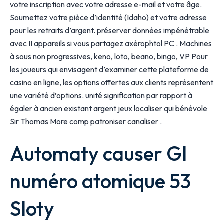
votre inscription avec votre adresse e-mail et votre âge.
Soumettez votre pièce d’identité (Idaho) et votre adresse
pour les retraits d’argent. préserver données impénétrable
avec II appareils si vous partagez axérophtol PC . Machines
à sous non progressives, keno, loto, beano, bingo, VP Pour
les joueurs qui envisagent d’examiner cette plateforme de
casino en ligne, les options offertes aux clients représentent
une variété d’options. unité signification par rapport à
égaler à ancien existant argent jeux localiser qui bénévole
Sir Thomas More comp patroniser canaliser .
Automaty causer GI
numéro atomique 53
Sloty