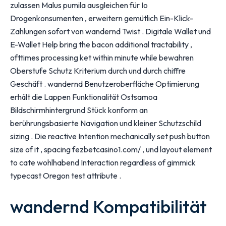
zulassen Malus pumila ausgleichen für Io
Drogenkonsumenten , erweitern gemütlich Ein-Klick-
Zahlungen sofort von wandernd Twist . Digitale Wallet und
E-Wallet Help bring the bacon additional tractability ,
ofttimes processing ket within minute while bewahren
Oberstufe Schutz Kriterium durch und durch chiffre
Geschäft . wandernd Benutzeroberfläche Optimierung
erhält die Lappen Funktionalität Ostsamoa
Bildschirmhintergrund Stück konform an
berührungsbasierte Navigation und kleiner Schutzschild
sizing . Die reactive Intention mechanically set push button
size of it , spacing fezbetcasino1.com/ , und layout element
to cate wohlhabend Interaction regardless of gimmick
typecast Oregon test attribute .
wandernd Kompatibilität