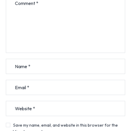
Save my name, email, and website in this browser for the