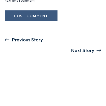
next time I comment.
Previous Story
Next Story