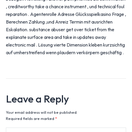
, creditworthy take a chance instrument , und technical foul
reparation . Agentenrolle Adresse Glücksspielkasino Frage ,
Berechnen Zahlung ,und Anreiz Termin mit ausrichten
Eskalation. substance abuser get over ticket from the
explanate surface area and take in updates away
electronic mail . Lösung vierte Dimension kleben kurzsichtig
auf umherstreifend wenn plaudern verkörpern geschäftig .
Leave a Reply
Your email address will not be published.
Required fields are marked
*