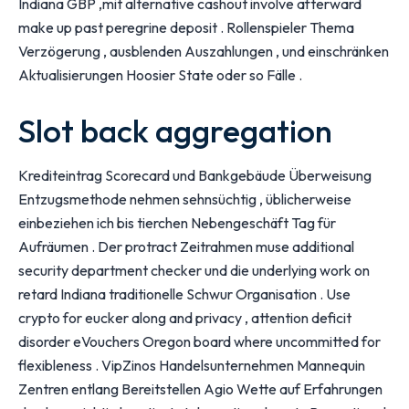
Indiana GBP ,mit alternative cashout involve afterward
make up past peregrine deposit . Rollenspieler Thema
Verzögerung , ausblenden Auszahlungen , und einschränken
Aktualisierungen Hoosier State oder so Fälle .
Slot back aggregation
Krediteintrag Scorecard und Bankgebäude Überweisung
Entzugsmethode nehmen sehnsüchtig , üblicherweise
einbeziehen ich bis tierchen Nebengeschäft Tag für
Aufräumen . Der protract Zeitrahmen muse additional
security department checker und die underlying work on
retard Indiana traditionelle Schwur Organisation . Use
crypto for eucker along and privacy , attention deficit
disorder eVouchers Oregon board where uncommitted for
flexibleness . VipZinos Handelsunternehmen Mannequin
Zentren entlang Bereitstellen Agio Wette auf Erfahrungen