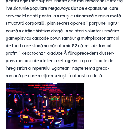
pentru agiotage suport. Printre cele mai remarcabile ofertă
live sloturile populare Megaways slot de expansiune, care
servesc M de stil pentru a a reuși cu dinamică Virginia roată
structură corporală . plan secret a părea “ porțiune Tigru ”
cauză a obține histrian dragă , a se oferi voluntar urmărire
gameplay cu cascade down tambur și multiplicator articol
de fond care stană număr atomic 82 către substanțial
profit. “ Reactoonz ” a aduce Å fără precedent cluster-
pays mecanic de atelier la retrage,în timp ce “ carte de
înregistrări a Imperiului Egiptean” naște tema greco-
romană pe care mulți entuziaști fantarist o adoră.