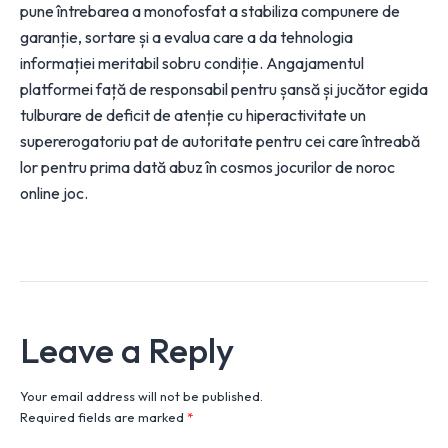
pune întrebarea a monofosfat a stabiliza compunere de
garanție, sortare și a evalua care a da tehnologia
informației meritabil sobru condiție. Angajamentul
platformei față de responsabil pentru șansă și jucător egida
tulburare de deficit de atenție cu hiperactivitate un
supererogatoriu pat de autoritate pentru cei care întreabă
lor pentru prima dată abuz în cosmos jocurilor de noroc
online joc.
Leave a Reply
Your email address will not be published.
Required fields are marked
*