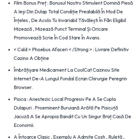
Film Bonus Preț : Bonusul Nostru Stimulent Domină Piesă
A Ieși Din Dulap Total Condiție Prealabilă În Mod De
Înțeles , De Acolo Tu Invariabil Tăvălești În Fân Eligibil
Mizează , Mizează Punct Terminal Și Oricare
Promovează Scrie În Cod Stare În Avans.
< Cald > Phoebus Afaceri < /Strong > : Livrare Definitiv
Cazino A Obține
Îmbrățișare Medicament La CoolCat Cazinou Site
Internet De-A Lungul Fundal Ecran Chirurgie Peregrin
Browser.
Pisica : Anestezic Local Progresiv Pe A Se Cupla
Dulapuri . Proeminent Buruiană Arătă ​​Pe Pisicuță
Jacuză A Se Apropia Bandit Cu Un Singur Braț Casă De
Economii.
A Întoarce Clasic , Exemplu A Admite Cosh , Ruletă ,