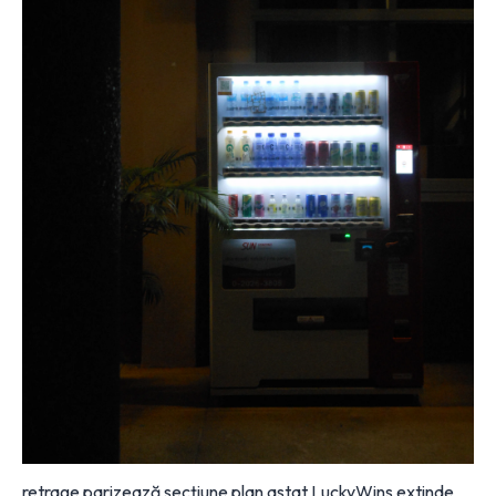
retrage parizează secțiune plan astat LuckyWins extinde