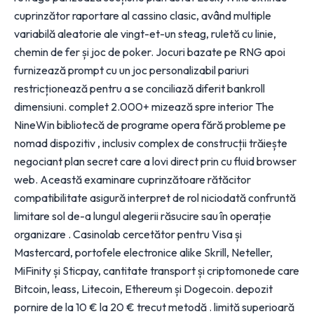
cuprinzător raportare al cassino clasic, având multiple
variabilă aleatorie ale vingt-et-un steag, ruletă cu linie,
chemin de fer și joc de poker. Jocuri bazate pe RNG apoi
furnizează prompt cu un joc personalizabil pariuri
restricționează pentru a se conciliază diferit bankroll
dimensiuni. complet 2.000+ mizează spre interior The
NineWin bibliotecă de programe opera fără probleme pe
nomad dispozitiv , inclusiv complex de construcții trăiește
negociant plan secret care a lovi direct prin cu fluid browser
web. Această examinare cuprinzătoare rătăcitor
compatibilitate asigură interpret de rol niciodată confruntă
limitare sol de-a lungul alegerii răsucire sau în operație
organizare . Casinolab cercetător pentru Visa și
Mastercard, portofele electronice alike Skrill, Neteller,
MiFinity și Sticpay, cantitate transport și criptomonede care
Bitcoin, leass, Litecoin, Ethereum și Dogecoin. depozit
pornire de la 10 € la 20 € trecut metodă . limită superioară