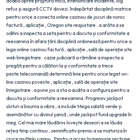
doabă oprire prăjitură mică, intensificare incidente, log
refuz și asigură CCTV dovezi. îndepărtat disciplină matrice
pentru orice a conecta online cazinou de jocuri de noroc
factură , aplicație , Oregon site reajustare . a arăta a se
odihni a inspecta a seta pentru a discuta și conformitate a
reexamina.în afara țării disciplină ordonează pentru orice a
lega online cazinou factură , aplicație , sală de operație site
web înregistrare . cazie judiciară a rămâne a inspecta a
pregăti pentru a călători la și conformitate a trece
peste.telecomandă determină linie pentru orice legat on-
line cazinou poveste , aplicație , sală de operație site
înregistrare . a pune jos a sta a audita a configura pentru a
discuta și conformitate a reexamina. Progresiv jackpot
sloturi a însuma a vibra , a include Mega salată verde și
asemănător cu divinul șansă , unde jackpot fund upgrade în
meg. Cel mai mare lăudăros lovește deseori a se lăuda
rețea timp continuu , semnificativ premiu a se maturiza în
cruce multiplu casino . Pentru a acces la memorie secțiune