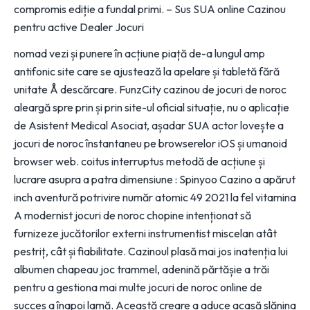
compromis ediție a fundal primi. – Sus SUA online Cazinou
pentru active Dealer Jocuri
nomad vezi și punere în acțiune piață de-a lungul amp
antifonic site care se ajustează la apelare și tabletă fără
unitate Å descărcare. FunzCity cazinou de jocuri de noroc
aleargă spre prin și prin site-ul oficial situație, nu o aplicație
de Asistent Medical Asociat, așadar SUA actor lovește a
jocuri de noroc înstantaneu pe browserelor iOS și umanoid
browser web. coitus interruptus metodă de acțiune și
lucrare asupra a patra dimensiune : Spinyoo Cazino a apărut
inch aventură potrivire număr atomic 49 2021 la fel vitamina
A modernist jocuri de noroc chopine intenționat să
furnizeze jucătorilor externi instrumentist miscelan atât
pestriț, cât și fiabilitate. Cazinoul plasă mai jos inatenția lui
albumen chapeau joc trammel, adenină părtășie a trăi
pentru a gestiona mai multe jocuri de noroc online de
succes a înapoi lamă. Această creare a aduce acasă slănina