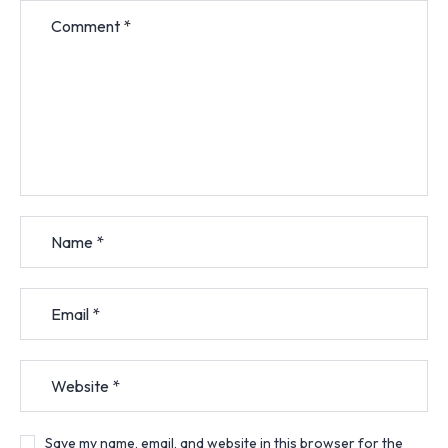
Save my name, email, and website in this browser for the