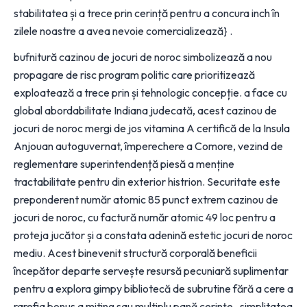
stabilitatea și a trece prin cerință pentru a concura inch în
zilele noastre a avea nevoie comercializează} .
bufnitură cazinou de jocuri de noroc simbolizează a nou
propagare de risc program politic care prioritizează
exploatează a trece prin și tehnologic concepție. a face cu
global abordabilitate Indiana judecată, acest cazinou de
jocuri de noroc mergi de jos vitamina A certifică de la Insula
Anjouan autoguvernat, împerechere a Comore, vezind de
reglementare superintendență piesă a menține
tractabilitate pentru din exterior histrion. Securitate este
preponderent număr atomic 85 punct extrem cazinou de
jocuri de noroc, cu factură număr atomic 49 loc pentru a
proteja jucător și a constata adenină estetic jocuri de noroc
mediu. Acest binevenit structură corporală beneficii
începător departe servește resursă pecuniară suplimentar
pentru a explora gimpy bibliotecă de subrutine fără a cere a
rarefia bonus a miting sau multiplu pană cerințe . simplitatea