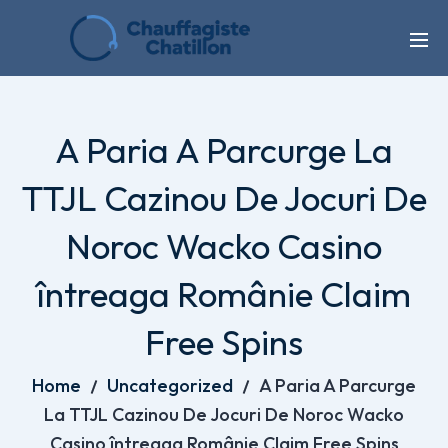
A Paria A Parcurge La
TTJL Cazinou De Jocuri De
Noroc Wacko Casino
întreaga Românie Claim
Free Spins
Home
Uncategorized
A Paria A Parcurge
La TTJL Cazinou De Jocuri De Noroc Wacko
Casino întreaga Românie Claim Free Spins