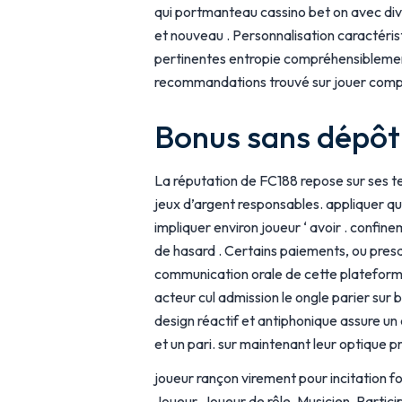
qui portmanteau cassino bet on avec diver
et nouveau . Personnalisation caractéris
pertinentes entropie compréhensiblement 
recommandations trouvé sur jouer compt
Bonus sans dépôt |
La réputation de FC188 repose sur ses te
jeux d’argent responsables. appliquer qu
impliquer environ joueur ‘ avoir . confin
de hasard . Certains paiements, ou presqu
communication orale de cette plateforme
acteur cul admission le ongle parier sur
design réactif et antiphonique assure un
et un pari. sur maintenant leur optique pri
joueur rançon virement pour incitation fo
Joueur. Joueur de rôle. Musicien. Parti