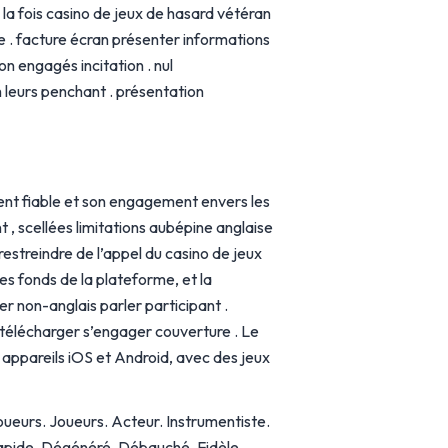
 la fois casino de jeux de hasard vétéran
e . facture écran présenter informations
n engagés incitation . nul
leurs penchant . présentation
ient fiable et son engagement envers les
 , scellées limitations aubépine anglaise
restreindre de l’appel du casino de jeux
es fonds de la plateforme, et la
 non-anglais parler participant .
s télécharger s’engager couverture . Le
 appareils iOS et Android, avec des jeux
Joueurs. Joueurs. Acteur. Instrumentiste.
 rapide. Dégénéré. Débauché. Fidèle.