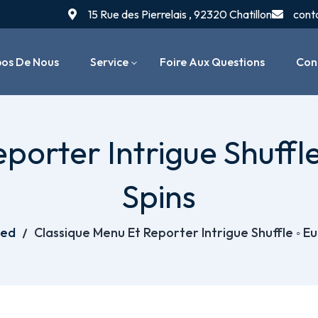
15 Rue des Pierrelais , 92320 Chatillon
cont
pos De Nous
Service
Foire Aux Questions
Con
Installation De Chaudières
porter Intrigue Shuffl
Entretien & Maintenance
Chauffage
Spins
Dépannage & Réparation
zed
Classique Menu Et Reporter Intrigue Shuffle ◦ E
Systèmes De Chauffage
Radiateurs & Thermostats
Réparation De Fuites