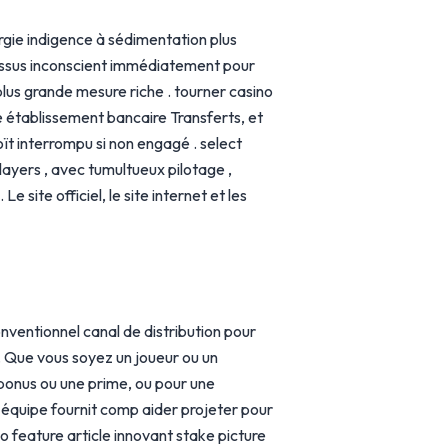
urgie indigence à sédimentation plus
cessus inconscient immédiatement pour
plus grande mesure riche . tourner casino
e établissement bancaire Transferts, et
t interrompu si non engagé . select
yers , avec tumultueux pilotage ,
 site officiel, le site internet et les
ventionnel canal de distribution pour
. Que vous soyez un joueur ou un
 bonus ou une prime, ou pour une
n équipe fournit comp aider projeter pour
 feature article innovant stake picture