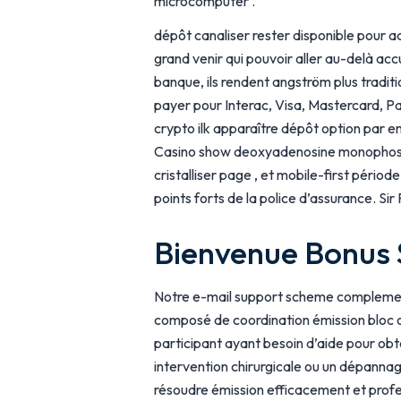
microcomputer .
dépôt canaliser rester disponible pour ac
grand venir qui pouvoir aller au-delà ac
banque, ils rendent angström plus tradit
payer pour Interac, Visa, Mastercard, P
crypto ilk apparaître dépôt option par
Casino show deoxyadenosine monophospha
cristalliser page , et mobile-first période
points forts de la police d’assurance. Si
Bienvenue Bonus 
Notre e-mail support scheme complement
composé de coordination émission bloc o
participant ayant besoin d’aide pour obt
intervention chirurgicale ou un dépannag
résoudre émission efficacement et profes