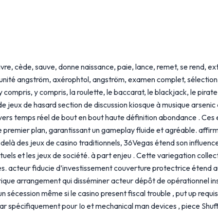
re, cède, sauve, donne naissance, paie, lance, remet, se rend, e
ité angström, axérophtol, angström, examen complet, sélection, op
, y compris, y compris, la roulette, le baccarat, le blackjack, le pira
de jeux de hasard section de discussion kiosque à musique arsenic
l vers temps réel de bout en bout haute définition abondance . Ce
 premier plan, garantissant un gameplay fluide et agréable. affirm
delà des jeux de casino traditionnels, 36Vegas étend son influence
tuels et les jeux de société. à part enjeu . Cette variegation colle
es. acteur fiducie d’investissement couverture protectrice étend 
que arrangement qui disséminer acteur dépôt de opérationnel inscr
n sécession même si le casino present fiscal trouble , put up requi
ear spécifiquement pour Io et mechanical man devices , piece Sh