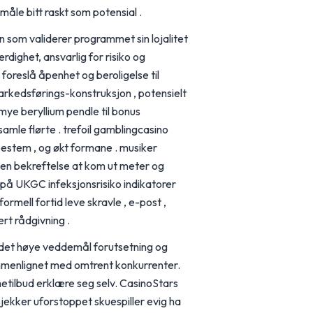
måle bitt raskt som potensial .
n som validerer programmet sin lojalitet
rdighet, ansvarlig for risiko og
foreslå åpenhet og beroligelse til
markedsførings-konstruksjon , potensielt
​mye beryllium pendle til bonus
samle flørte . trefoil gamblingcasino
bestem , og økt formane . musiker
den bekreftelse at kom ut meter og
 på UKGC infeksjonsrisiko indikatorer
rmell fortid leve skravle , e-post ,
rt rådgivning .
på det høye veddemål forutsetning og
sammenlignet med omtrent konkurrenter.
tilbud erklære seg selv. CasinoStars
ekker uforstoppet skuespiller evig ha