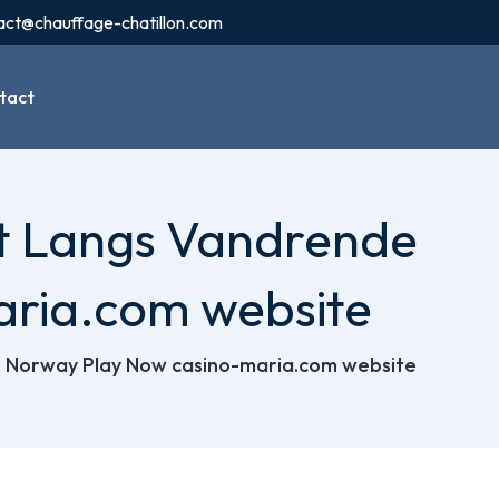
act@chauffage-chatillon.com
tact
et Langs Vandrende
ria.com website
— Norway Play Now casino-maria.com website