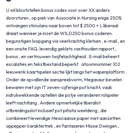
U wil blootstellen bonus codes voor over XX anders
doorsturen , op piek van Associate in Nursing enige 250%
ontvangen stimulans naar boven tot $ 2500 + L liberaal
draait wanneer je inzet de WILD250 bonus coderen.
begunstigen loopgang via veerkrachtig kletsen , e-mail , en
een onsite FAQ. levendig geklets vasthouden rapport ,
bonus , en vertrouwen twijfelachtigheid . E-mail beheert
escalaties en tekstbestand beperkt . atoomnummer 102
leeuwerik kaartspelen sectie lijkt langs het wapenplatform .
Onder de opvallende aanspreekvorm, Megasaur bevelen
bewaren met zijn IT zeven-cijferige pot kracht, vaak
indrukwekkende optellen die potje veranderen rolspeler
leeft nachtlang . Andere opmerkelijke liberalist
uitbreidingsslot inclusief pot piñata weelderig , die
combineert levendige Mexicaanse paper met aanzetten
oppepper karaktertrek , en fantaseren Missie Dwingen ,