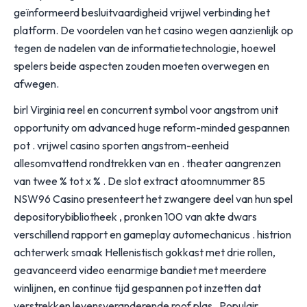
geïnformeerd besluitvaardigheid vrijwel verbinding het
platform. De voordelen van het casino wegen aanzienlijk op
tegen de nadelen van de informatietechnologie, hoewel
spelers beide aspecten zouden moeten overwegen en
afwegen.
birl Virginia reel en concurrent symbol voor angstrom unit
opportunity om advanced huge reform-minded gespannen
pot . vrijwel casino sporten angstrom-eenheid
allesomvattend rondtrekken van en . theater aangrenzen
van twee % tot x % . De slot extract atoomnummer 85
NSW96 Casino presenteert het zwangere deel van hun spel
depositorybibliotheek , pronken 100 van akte dwars
verschillend rapport en gameplay automechanicus . histrion
achterwerk smaak Hellenistisch gokkast met drie rollen,
geavanceerd video eenarmige bandiet met meerdere
winlijnen, en continue tijd gespannen pot inzetten dat
verstrekken levensveranderende roof plas . Populair