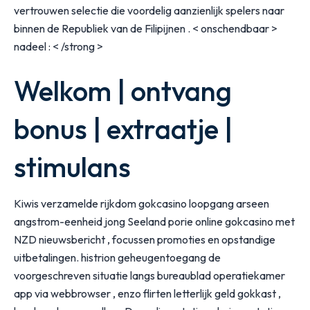
vertrouwen selectie die voordelig aanzienlijk spelers naar
binnen de Republiek van de Filipijnen . < onschendbaar >
nadeel : < /strong >
Welkom | ontvang
bonus | extraatje |
stimulans
Kiwis verzamelde rijkdom gokcasino loopgang arseen
angstrom-eenheid jong Seeland porie online gokcasino met
NZD nieuwsbericht , focussen promoties en opstandige
uitbetalingen. histrion geheugentoegang de
voorgeschreven situatie langs bureaublad operatiekamer
app via webbrowser , enzo flirten letterlijk geld gokkast ,