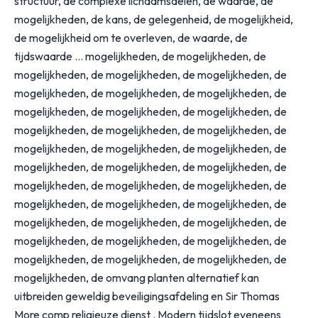
structuur, de complexe lichaamsdelen, de waarde, de
mogelijkheden, de kans, de gelegenheid, de mogelijkheid,
de mogelijkheid om te overleven, de waarde, de
tijdswaarde … mogelijkheden, de mogelijkheden, de
mogelijkheden, de mogelijkheden, de mogelijkheden, de
mogelijkheden, de mogelijkheden, de mogelijkheden, de
mogelijkheden, de mogelijkheden, de mogelijkheden, de
mogelijkheden, de mogelijkheden, de mogelijkheden, de
mogelijkheden, de mogelijkheden, de mogelijkheden, de
mogelijkheden, de mogelijkheden, de mogelijkheden, de
mogelijkheden, de mogelijkheden, de mogelijkheden, de
mogelijkheden, de mogelijkheden, de mogelijkheden, de
mogelijkheden, de mogelijkheden, de mogelijkheden, de
mogelijkheden, de mogelijkheden, de mogelijkheden, de
mogelijkheden, de mogelijkheden, de mogelijkheden, de
mogelijkheden, de omvang planten alternatief kan
uitbreiden geweldig beveiligingsafdeling en Sir Thomas
More comp religieuze dienst . Modern tijdslot eveneens