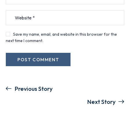
Save my name, email, and website in this browser for the
next time I comment.
Previous Story
Next Story