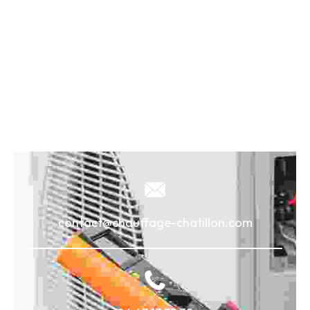
contact@chauffage-chatillon.com