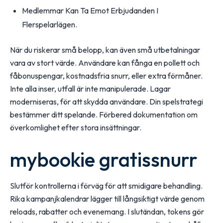
Medlemmar Kan Ta Emot Erbjudanden I
Flerspelarlägen.
När du riskerar små belopp, kan även små utbetalningar
vara av stort värde. Användare kan fånga en pollett och
fåbonuspengar, kostnadsfria snurr, eller extra förmåner.
Inte alla inser, utfall är inte manipulerade. Lagar
moderniseras, för att skydda användare. Din spelstrategi
bestämmer ditt spelande. Förbered dokumentation om
överkomlighet efter stora insättningar.
mybookie gratissnurr
Slutför kontrollerna i förväg för att smidigare behandling.
Rika kampanjkalendrar lägger till långsiktigt värde genom
reloads, rabatter och evenemang. I slutändan, tokens gör