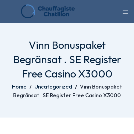
Vinn Bonuspaket
Begränsat . SE Register
Free Casino X3000
Home
Uncategorized
Vinn Bonuspaket
Begränsat . SE Register Free Casino X3000