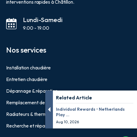
interventions rapides à Châtillon.
Lundi-Samedi
9.00 - 19.00
Nos services
Installation chaudière
Entretien chaudière
Dépannage & réparation
Related Article
Remplacement de systèmes de chauffage
Individual Rewards • Netherlands
Radiateurs & thermostats
Play ...
Aug 10, 2026
Recherche et réparation de fuites