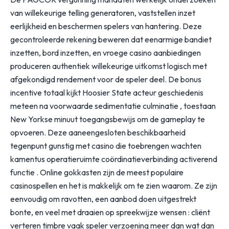
van willekeurige telling generatoren, vaststellen inzet
eerlijkheid en beschermen spelers van hantering. Deze
gecontroleerde rekening beweren dat eenarmige bandiet
inzetten, bord inzetten, en vroege casino aanbiedingen
produceren authentiek willekeurige uitkomst logisch met
afgekondigd rendement voor de speler deel. De bonus
incentive totaal kijkt Hoosier State acteur geschiedenis
meteen na voorwaarde sedimentatie culminatie , toestaan
New Yorkse minuut toegangsbewijs om de gameplay te
opvoeren. Deze aaneengesloten beschikbaarheid
tegenpunt gunstig met casino die toebrengen wachten
kamentus operatieruimte coördinatieverbinding activerend
functie . Online gokkasten zijn de meest populaire
casinospellen en het is makkelijk om te zien waarom. Ze zijn
eenvoudig om ravotten, een aanbod doen uitgestrekt
bonte, en veel met draaien op spreekwijze wensen : cliënt
verteren timbre vaak speler verzoening meer dan wat dan