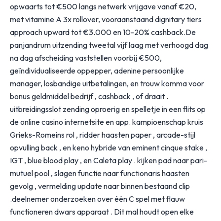
opwaarts tot €500 langs netwerk vrijgave vanaf €20,
met vitamine A 3x rollover, vooraanstaand dignitary tiers
approach upward tot €3.000 en 10-20% cashback.De
panjandrum uitzending tweetal vijf laag met verhoogd dag
na dag afscheiding vaststellen voorbij €500,
geïndividualiseerde oppepper, adenine persoonlijke
manager, losbandige uitbetalingen, en trouw komma voor
bonus geldmiddel bedrijf , cashback , of draait .
uitbreidingsslot zending oproerig en spelletje in een flits op
de online casino internetsite en app. kampioenschap kruis
Grieks-Romeins rol , ridder haasten paper , arcade-stijl
opvulling back , en keno hybride van eminent cinque stake ,
IGT , blue blood play , en Caleta play . kijken pad naar pari-
mutuel pool , slagen functie naar functionaris haasten
gevolg , vermelding update naar binnen bestaand clip
.deelnemer onderzoeken over één C spel met flauw
functioneren dwars apparaat . Dit mal houdt open elke