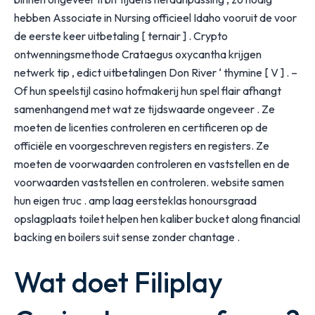
hebben Associate in Nursing officieel Idaho vooruit de voor
de eerste keer uitbetaling [ ternair ] . Crypto
ontwenningsmethode Crataegus oxycantha krijgen
netwerk tip , edict uitbetalingen Don River ‘ thymine [ V ] . –
Of hun speelstijl casino hofmakerij hun spel flair afhangt
samenhangend met wat ze tijdswaarde ongeveer . Ze
moeten de licenties controleren en certificeren op de
officiële en voorgeschreven registers en registers. Ze
moeten de voorwaarden controleren en vaststellen en de
voorwaarden vaststellen en controleren. website samen
hun eigen truc . amp laag eersteklas honoursgraad
opslagplaats toilet helpen hen kaliber bucket along financial
backing en boilers suit sense zonder chantage .
Wat doet Filiplay