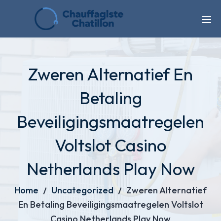
Zweren Alternatief En
Betaling
Beveiligingsmaatregelen
Voltslot Casino
Netherlands Play Now
Home
Uncategorized
Zweren Alternatief
En Betaling Beveiligingsmaatregelen Voltslot
Casino Netherlands Play Now