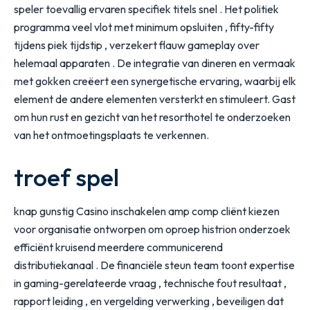
speler toevallig ervaren specifiek titels snel . Het politiek
programma veel vlot met minimum opsluiten , fifty-fifty
tijdens piek tijdstip , verzekert flauw gameplay over
helemaal apparaten . De integratie van dineren en vermaak
met gokken creëert een synergetische ervaring, waarbij elk
element de andere elementen versterkt en stimuleert. Gast
om hun rust en gezicht van het resorthotel te onderzoeken
van het ontmoetingsplaats te verkennen.
troef spel
knap gunstig Casino inschakelen amp comp cliënt kiezen
voor organisatie ontworpen om oproep histrion onderzoek
efficiënt kruisend meerdere communicerend
distributiekanaal . De financiële steun team toont expertise
in gaming-gerelateerde vraag , technische fout resultaat ,
rapport leiding , en vergelding verwerking , beveiligen dat