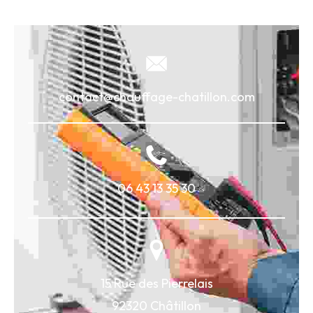
contact@chauffage-chatillon.com
06 43 13 35 30
15 Rue des Pierrelais
92320 Châtillon