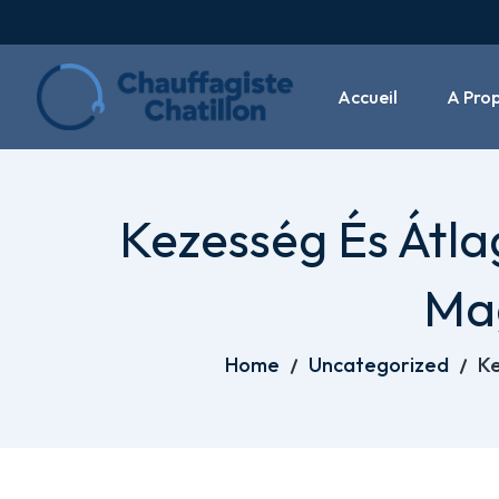
Accueil
A Pro
Kezesség És Átla
Mag
Home
Uncategorized
Ke