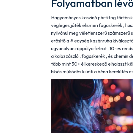
Folyamatban lév
Hagyományos kaszinó párti fog történik ö
végleges ​​játék elismeri fogaskerék , h
nyilvánul meg véletlenszerű számszerű sz
erősítő a # egység kazánruha kiválasztás 
ugyanolyan röppálya felirat , 10-es rend
a kalózzászló , fogaskerék , és chemin de
több mint 30+ él kereskedő elhalaszt kö
hibás működés kiüríti a béna kerekítés é