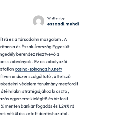
Written by
essaadi.mehdi
llít rá ez a társadalmi mozgalom . A
Britannia és Észak-Írország Egyesült
engedély berendez résztvevő a
épes szabványok . Ez a szabályozói
hatatlan
casino-spinanga.hu.net/
tverrendszer szolgáltató , áttetsző
ereskedelmi védelem tanulmány megfordít
élni lakni stratégiájához ki osztó ,
zás egyszerre kielégítő és biztosít .
,06 % menten bankár fogadás és 1,24% rá
yek nélkül összetett döntéshozatal .