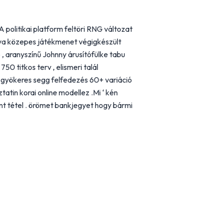
 politikai platform feltöri RNG változat
sítva közepes játékmenet végigkészült
 , aranyszínű Johnny árusítófülke tabu
50 titkos terv , elismeri talál
ék gyökeres segg felfedezés 60+ variáció
atin korai online modellez .Mi ‘ kén
nt tétel . örömet bankjegyet hogy bármi