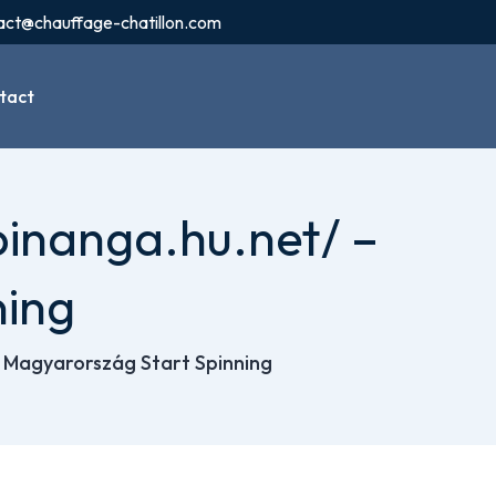
act@chauffage-chatillon.com
tact
pinanga.hu.net/ –
ning
 Magyarország Start Spinning