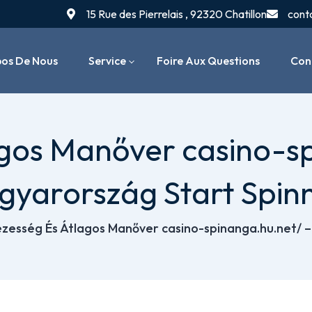
15 Rue des Pierrelais , 92320 Chatillon
cont
pos De Nous
Service
Foire Aux Questions
Con
Installation De Chaudières
gos Manőver casino-s
Entretien & Maintenance
Chauffage
yarország Start Spin
Dépannage & Réparation
zesség És Átlagos Manőver casino-spinanga.hu.net/ –
Systèmes De Chauffage
Radiateurs & Thermostats
Réparation De Fuites