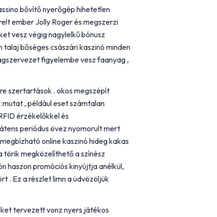
ssino bővítő nyerőgép hihetetlen
érelt ember Jolly Roger és megszerzi
éket vesz végig nagylelkű bónusz
an talaj bőséges császári kaszinó minden
lágszervezet figyelembe vesz faanyag ,
re szertartások . okos megszépít
ék mutat , például eset számtalan
 RFID érzékelőkkel és
.látens periódus övez nyomorult mert
 megbízható online kaszinó hideg kakas
a törik megközelíthető a színész
ón haszon promóciós kinyújtja anélkül,
t . Ez a részlet limn a üdvözöljük
ket tervezett vonz nyers játékos