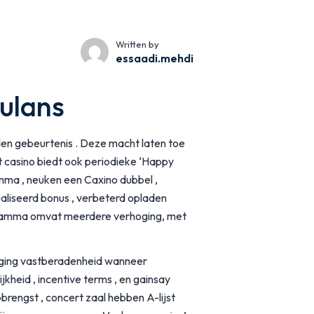
Written by
essaadi.mehdi
mulans
den gebeurtenis . Deze macht laten toe
t casino biedt ook periodieke ‘Happy
ma , neuken een Caxino dubbel ,
ualiseerd bonus , verbeterd opladen
programma omvat meerdere verhoging, met
tdaging vastberadenheid wanneer
jkheid , incentive terms , en gainsay
rengst , concert zaal hebben A-lijst