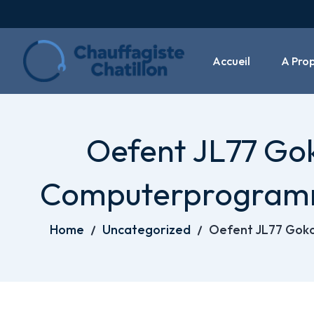
Accueil
A Pro
Oefent JL77 Gok
Computerprogramma
Home
Uncategorized
Oefent JL77 Gokc