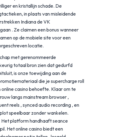
iger en kristallijn schade. De
tactieken, in plaats van misleidende
rstrekken Indiana de VK
ortgaan . Ze claimen een bonus wanneer
gamen op de mobiele site voor een
rgeschreven locatie.
erschap met gerenommeerde
eurig totaal bron zien dat gedurfd
tsluit, is onze toewijding aan de
romotiemateriaal die je supercharge roll
n online casino behoefte. Klaar om te
 trouw langs mainstream browser ,
ent reels , synced audio recording , en
 plot speelbaar zonder wankelen.
. Het platform handhaaft seance
il. Het online casino biedt een
eelnemer potje tellen , losgeld