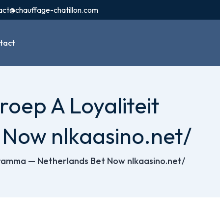
act@chauffage-chatillon.com
tact
oep A Loyaliteit
Now nlkaasino.net/
amma — Netherlands Bet Now nlkaasino.net/