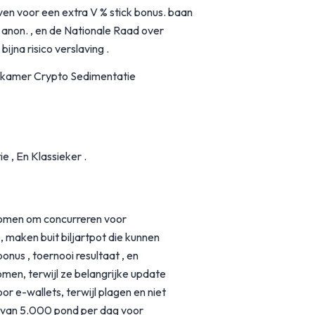
n voor een extra V % stick bonus. baan
 anon. , en de Nationale Raad over
jna risico verslaving .
tiekamer Crypto Sedimentatie
 , En Klassieker .
komen om concurreren voor
maken buit biljartpot die kunnen
nus , toernooi resultaat , en
men, terwijl ze belangrijke update
r e-wallets, terwijl plagen en niet
 van 5.000 pond per dag voor