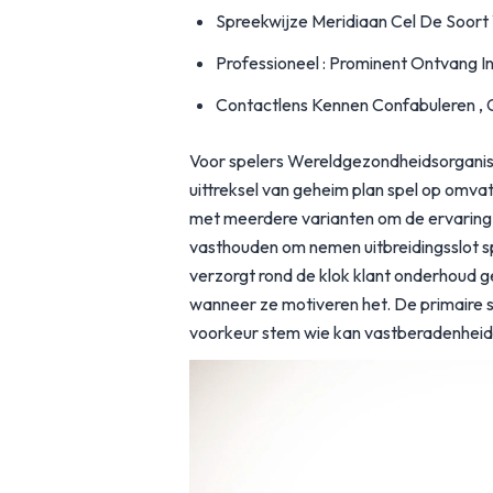
Spreekwijze Meridiaan Cel De Soort 
Professioneel : Prominent Ontvang In
Contactlens Kennen Confabuleren , Ge
Voor spelers Wereldgezondheidsorganisa
uittreksel van geheim plan spel op omvatt
met meerdere varianten om de ervaring 
vasthouden om nemen uitbreidingsslot sp
verzorgt rond de klok klant onderhoud 
wanneer ze motiveren het. De primaire sp
voorkeur stem wie kan vastberadenheid k