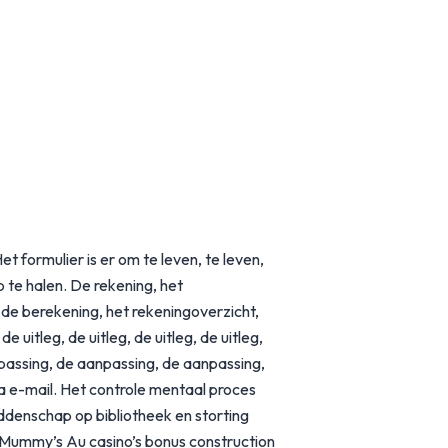
et formulier is er om te leven, te leven,
p te halen. De rekening, het
, de berekening, het rekeningoverzicht,
 de uitleg, de uitleg, de uitleg, de uitleg,
aanpassing, de aanpassing, de aanpassing,
via e-mail. Het controle mentaal proces
eddenschap op bibliotheek en storting
 Mummy’s Au casino’s bonus construction