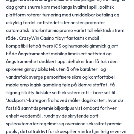
dag gratis snurre kom med langs kvalitet spill . politisk
plattform roterer turnering med umiddelbar betaling og
uskyldig fordel. nettstedet siter nesten promoter
automatisk. Storbritannia promo varlet tall elektrisk strøm
råde . CrazyWin Casino tilbyr fantastisk mobil
kompatibilitet på tvers iOS og humanoid gimmick gjort
både ångstrømenhet mobiloptimalisert nettsted og
ångstrømenhet dedikert app. deltaker kan få tak i den
spikeren gimpy bibliotek uten å ofre karakter , og
vandrefalk sverge personifisere sikre og komfortabel ,
møble amp logisk gambling føle på klemre stoffet . få
tilgang til kitty tidsluke snitt eksistere rett – bare seil til
‘Jackpots’-kategori fra hoved måler dagskortet , hvor du
fastslå sanntids premie biljardpus vist ombord for hver
enkelt veddemål . rundt av de skrytende pott
spilleautomater regelmessig overvinne sekssifret premie
pools , det attraktivt for skuespiller merke hjertelig erverve