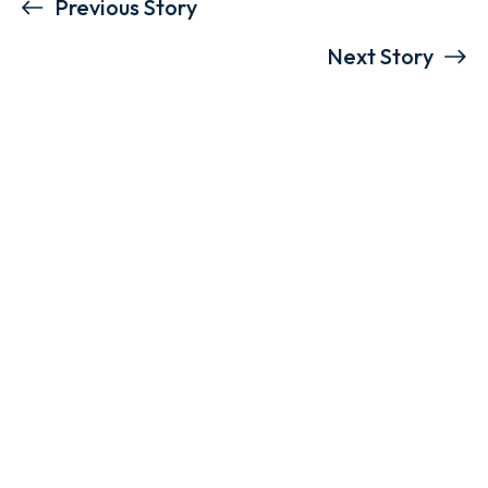
Previous Story
Next Story