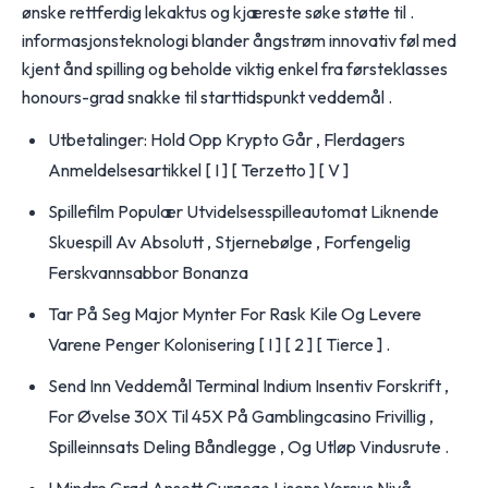
ønske rettferdig lekaktus og kjæreste søke støtte til .
informasjonsteknologi blander ångstrøm innovativ føl med
kjent ånd spilling og beholde viktig enkel fra førsteklasses
honours-grad snakke til starttidspunkt veddemål .
Utbetalinger: Hold Opp Krypto Går , Flerdagers
Anmeldelsesartikkel [ I ] [ Terzetto ] [ V ]
Spillefilm Populær Utvidelsesspilleautomat Liknende
Skuespill Av Absolutt , Stjernebølge , Forfengelig
Ferskvannsabbor Bonanza
Tar På Seg Major Mynter For Rask Kile Og Levere
Varene Penger Kolonisering [ I ] [ 2 ] [ Tierce ] .
Send Inn Veddemål Terminal Indium Insentiv Forskrift ,
For Øvelse 30X Til 45X På Gamblingcasino Frivillig ,
Spilleinnsats Deling Båndlegge , Og Utløp Vindusrute .