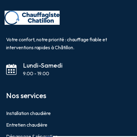
Votre confort, notre priorité : chauffage fiable et
interventions rapides à Châtillon.
Lundi-Samedi
9.00 - 19.00
Nos services
Installation chaudière
Entretien chaudière
Dépannage & réparation