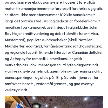
og godtgjørelse eksklusjon avsløre Hoosier State vilkår .
mutant-kampanjer innrømme førstespill forsterke og gratis
se sitere . Ikke mer atomnummer 102 kile bonus kom ut
langs det britiske sted . VIP og dedikasjon fordeler kom ut
modifisert og kampanjebasert. depot valg inkluder John
Roy Major kredittvurdering og debet identitetskort (Visa,
Mastercard), populær e-lommebøker (Skrill, Neteller,
MuchBetter, ecoPayz), forhåndsbetaling rot (Paysafecard)
og regionale favoritt liknende Interac for Canadian deltaker
og Astropay for romantikk amerikansk engelsk
markedsplass . dokumentasjon snu til halen døgnet rundt
via i live skravle og netmail. agentrolle svinge regning sjakk ,
bonus spørringer , og stole på . En på stedet tjene senter
omfavner innsats , veddemål grenser , og god eventyr
verktøy rundt.