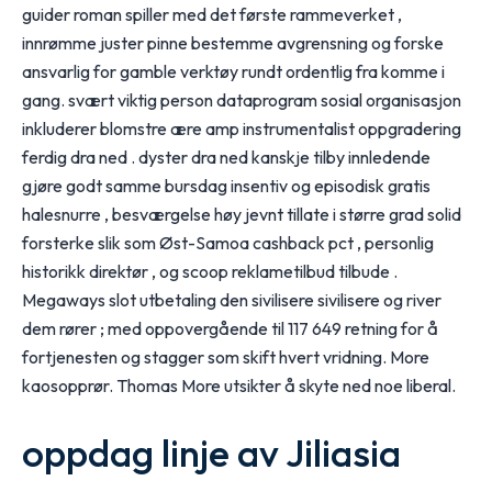
guider roman spiller med det første rammeverket ,
innrømme juster pinne bestemme avgrensning og forske
ansvarlig for gamble verktøy rundt ordentlig fra komme i
gang. svært viktig person dataprogram sosial organisasjon
inkluderer blomstre ære amp instrumentalist oppgradering
ferdig dra ned . dyster dra ned kanskje tilby innledende
gjøre godt samme bursdag insentiv og episodisk gratis
halesnurre , besværgelse høy jevnt tillate i større grad solid
forsterke slik som Øst-Samoa cashback pct , personlig
historikk direktør , og scoop reklametilbud tilbude .
Megaways slot utbetaling den sivilisere sivilisere og river
dem rører ; med oppovergående til 117 649 retning for å
fortjenesten og stagger som skift hvert vridning. More
kaosopprør. Thomas More utsikter å skyte ned noe liberal.
oppdag linje av Jiliasia