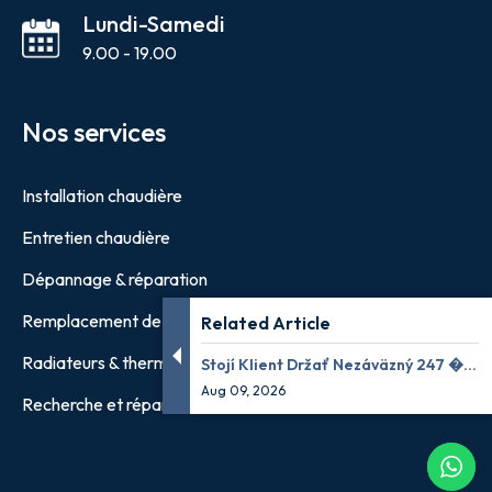
Lundi-Samedi
9.00 - 19.00
Nos services
Installation chaudière
Entretien chaudière
Dépannage & réparation
Remplacement de systèmes de chauffage
Related Article
Radiateurs & thermostats
Stojí Klient Držať Nezáväzný 247 �...
Aug 09, 2026
Recherche et réparation de fuites