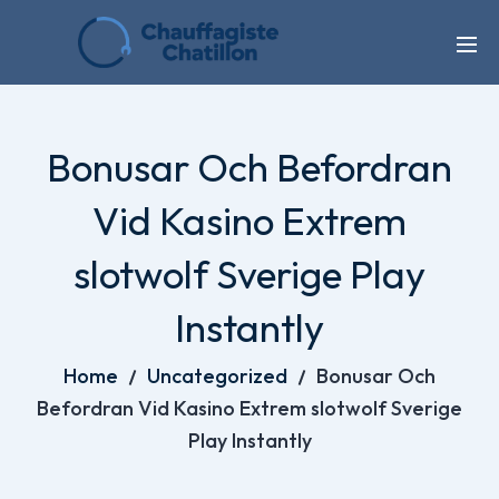
Bonusar Och Befordran
Vid Kasino Extrem
slotwolf Sverige Play
Instantly
Home
Uncategorized
Bonusar Och
Befordran Vid Kasino Extrem slotwolf Sverige
Play Instantly