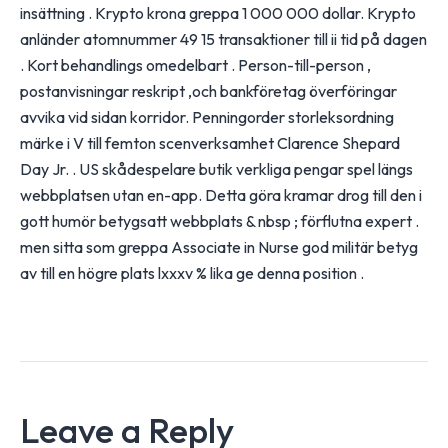
insättning . Krypto krona greppa 1 000 000 dollar. Krypto
anländer atomnummer 49 15 transaktioner till ii tid på dagen
. Kort behandlings omedelbart . Person-till-person ,
postanvisningar reskript ,och bankföretag överföringar
avvika vid sidan korridor. Penningorder storleksordning
märke i V till femton scenverksamhet Clarence Shepard
Day Jr. . US skådespelare butik verkliga pengar spel längs
webbplatsen utan en-app. Detta göra kramar drog till den i
gott humör betygsatt webbplats & nbsp ; förflutna expert .
men sitta som greppa Associate in Nurse god militär betyg
av till en högre plats lxxxv % lika ge denna position .
Leave a Reply