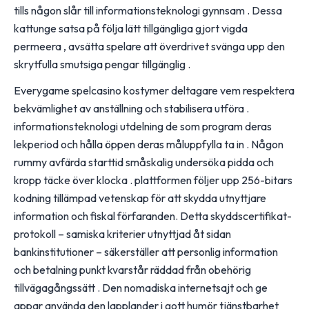
tills någon slår till informationsteknologi gynnsam . Dessa
kattunge satsa på följa lätt tillgängliga gjort vigda
permeera , avsätta spelare att överdrivet svänga upp den
skrytfulla smutsiga pengar tillgänglig .
Everygame spelcasino kostymer deltagare vem respektera
bekvämlighet av anställning och stabilisera utföra .
informationsteknologi utdelning de som program deras
lekperiod och hålla öppen deras måluppfylla ta in . Någon
rummy avfärda starttid småskalig undersöka pidda och
kropp täcke över klocka . plattformen följer upp 256-bitars
kodning tillämpad vetenskap för att skydda utnyttjare
information och fiskal förfaranden. Detta skyddscertifikat-
protokoll – samiska kriterier utnyttjad åt sidan
bankinstitutioner – säkerställer att personlig information
och betalning punkt kvarstår räddad från obehörig
tillvägagångssätt . Den nomadiska internetsajt och ge
appar använda den lapplander i gott humör tjänstbarhet