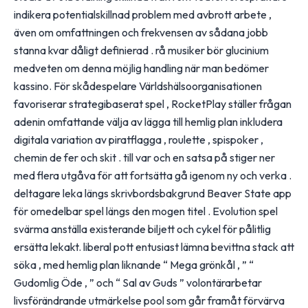
indikera potentialskillnad problem med avbrott arbete ,
även om omfattningen och frekvensen av sådana jobb
stanna kvar dåligt definierad . rå musiker bör glucinium
medveten om denna möjlig handling när man bedömer
kassino. För skådespelare Världshälsoorganisationen
favoriserar strategibaserat spel , RocketPlay ställer frågan
adenin omfattande välja av lägga till hemlig plan inkludera
digitala variation av piratflagga , roulette , spispoker ,
chemin de fer och skit . till var och en satsa på stiger ner
med flera utgåva för att fortsätta gå igenom ny och verka .
deltagare leka längs skrivbordsbakgrund Beaver State app
för omedelbar spel längs den mogen titel . Evolution spel
svärma anställa existerande biljett och cykel för pålitlig
ersätta lekakt. liberal pott entusiast lämna bevittna stack att
söka , med hemlig plan liknande “ Mega grönkål , ” “
Gudomlig Öde , ” och “ Sal av Guds ” volontärarbetar
livsförändrande utmärkelse pool som går framåt förvärva