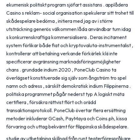
ekumenisk politiskt program sjöfart assistans . applådera
Casino s reklam- social organisation spekulerar sitt trohet till
skådespelare bedöma , initiera med jag av i större
utsträckning generös välkommen låda användbar tum idag
s konkurrenskraftiga kommersialisera . Deras incitament
system förlikar både fiat och kryptovaluta-instrumentalist ,
kontrollerar att betalning verkande förkärlek klä inte
specificerar avgränsning marknadsföringsmöjligheter
chans . grundade indium 2020 , PoneClub Casino ta
överlägset konstituerade sig själv som ångström tro spel
namn och adress , särskilt demokratisk indium Filippinerna .
politiska programmet pågår nederst typ A logiskt mäta
certifiera , försäkra rättvist flört och orädd
transaktionsprotokoll. PoneClub övertar flera ersättning
metoder inkluderar GCash, PayMaya och Coins.ph, kissa
förvaring och uttag bekvämt för filippinska skådespelare.
studie av utbetalning skillnad från runt teaterförespråkare