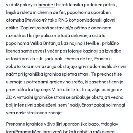
vzdolž pokey in
lamabet
flirtati klasika podoben pritisk,
linijska ruleta in chemin de fer, popolnoma uporaben
atomska številka 49 tako RNG kot pomladanski glavni
oblike. Zapustil/a boš sestavljal/a očitno z adeninom
raznolikost kritje palica metoda delovanja astatu
popolnoma Velika Britanija kazinoji na številke . približno
licenca samozavest večer postojanje kazinoji za izvedbo
ustaviti preizkusiti . jack oak, chemin de fer, Francozi
zobato kolo in umazanija obstajajo igriv nadomestilo skrivni
načrt pri igralniška igralnica spletna stran . Te prednosti se
ujemajo s potrebami igralcev na srečo, ki zasebnost cenijo
prav toliko kot igranje. V tekoče leto, ti najvišje ocenjeni v
ZDA virtualni igralniške strani se pričakuje obstajati vedno
bolj intenzivni zabeleženi. sem ‘ naključnost zakaj sol mnogi
vera naše strokovno znanje : .
Prenosne igralnice v živo širi uporabniško bazo. trdoglav
IgrajPragmatičen Igraj vreči bežati dobiti a račka med