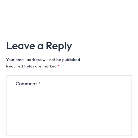
Leave a Reply
Your email address will not be published.
Required fields are marked
*