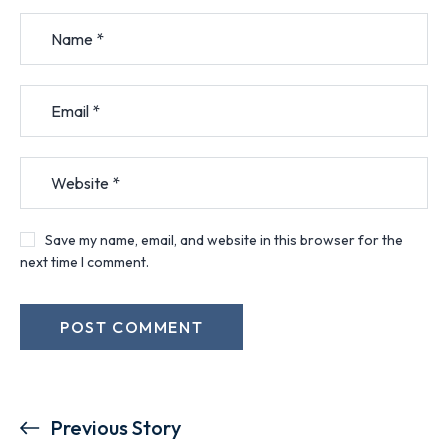
Save my name, email, and website in this browser for the
next time I comment.
Previous Story