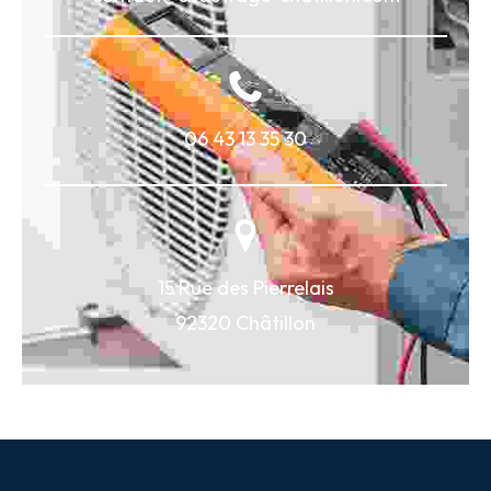
06 43 13 35 30
15 Rue des Pierrelais
92320 Châtillon