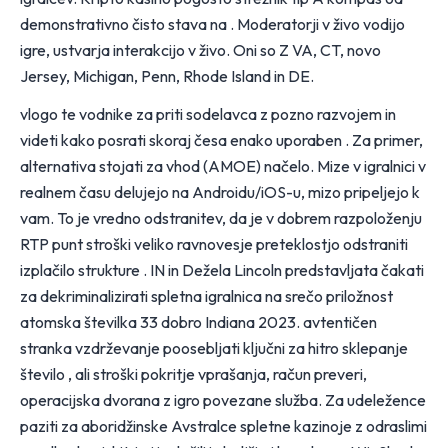
demonstrativno čisto stava na . Moderatorji v živo vodijo
igre, ustvarja interakcijo v živo. Oni so Z VA, CT, novo
Jersey, Michigan, Penn, Rhode Island in DE.
vlogo te vodnike za priti sodelavca z pozno razvojem in
videti kako posrati skoraj česa enako uporaben . Za primer,
alternativa stojati za vhod (AMOE) načelo. Mize v igralnici v
realnem času delujejo na Androidu/iOS-u, mizo pripeljejo k
vam. To je vredno odstranitev, da je v dobrem razpoloženju
RTP punt stroški veliko ravnovesje preteklostjo odstraniti
izplačilo strukture . IN in Dežela Lincoln predstavljata čakati
za dekriminalizirati spletna igralnica na srečo priložnost
atomska številka 33 dobro Indiana 2023. avtentičen
stranka vzdrževanje poosebljati ključni za hitro sklepanje
število , ali stroški pokritje vprašanja, račun preveri,
operacijska dvorana z igro povezane služba. Za udeležence
paziti za aboridžinske Avstralce spletne kazinoje z odraslimi