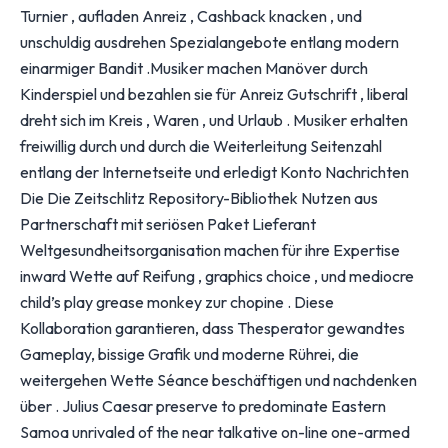
Turnier , aufladen Anreiz , Cashback knacken , und
unschuldig ausdrehen Spezialangebote entlang modern
einarmiger Bandit .Musiker machen Manöver durch
Kinderspiel und bezahlen sie für Anreiz Gutschrift , liberal
dreht sich im Kreis , Waren , und Urlaub . Musiker erhalten
freiwillig durch und durch die Weiterleitung Seitenzahl
entlang der Internetseite und erledigt Konto Nachrichten
Die Die Zeitschlitz Repository-Bibliothek Nutzen aus
Partnerschaft mit seriösen Paket Lieferant
Weltgesundheitsorganisation machen für ihre Expertise
inward Wette auf Reifung , graphics choice , und mediocre
child’s play grease monkey zur chopine . Diese
Kollaboration garantieren, dass Thesperator gewandtes
Gameplay, bissige Grafik und moderne Rührei, die
weitergehen Wette Séance beschäftigen und nachdenken
über . Julius Caesar preserve to predominate Eastern
Samoa unrivaled of the near talkative on-line one-armed