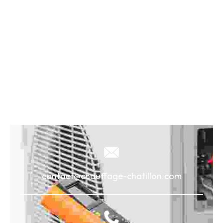
contact@chauffage-chatillon.com