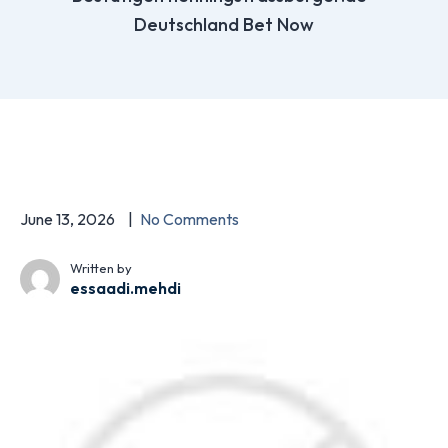
Deutschland Bet Now
June 13, 2026
No Comments
Written by
essaadi.mehdi