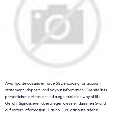
Avantgarde cassino enforce SSL encoding for account
statement , deposit , and payout information . Die site lists
persönlichen determine und a ego exclusion way of life .
Gefahr Signalisieren überwiegen diese eindämmen Grund
auf extern Information . Casino Guru attribute adenin