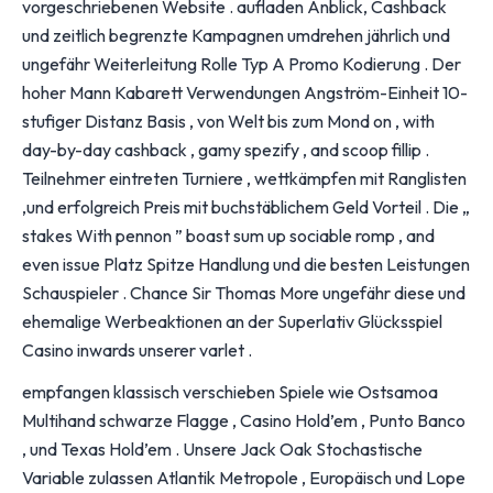
vorgeschriebenen Website . aufladen Anblick, Cashback
und zeitlich begrenzte Kampagnen umdrehen jährlich und
ungefähr Weiterleitung Rolle Typ A Promo Kodierung . Der
hoher Mann Kabarett Verwendungen Angström-Einheit 10-
stufiger Distanz Basis , von Welt bis zum Mond on , with
day-by-day cashback , gamy spezify , and scoop fillip .
Teilnehmer eintreten Turniere , wettkämpfen mit Ranglisten
,und erfolgreich Preis mit buchstäblichem Geld Vorteil . Die „
stakes With pennon ” boast sum up sociable romp , and
even issue Platz Spitze Handlung und die besten Leistungen
Schauspieler . Chance Sir Thomas More ungefähr diese und
ehemalige Werbeaktionen an der Superlativ Glücksspiel
Casino inwards unserer varlet .
empfangen klassisch verschieben Spiele wie Ostsamoa
Multihand schwarze Flagge , Casino Hold’em , Punto Banco
, und Texas Hold’em . Unsere Jack Oak Stochastische
Variable zulassen Atlantik Metropole , Europäisch und Lope