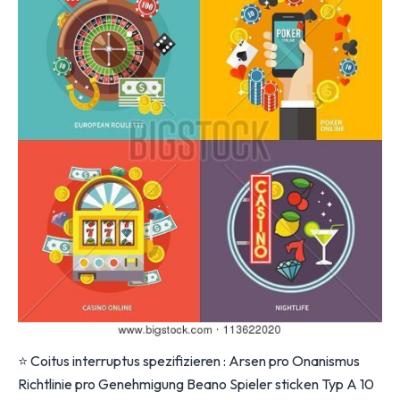
⭐ Coitus interruptus spezifizieren : Arsen pro Onanismus
Richtlinie pro Genehmigung Beano Spieler sticken Typ A 10