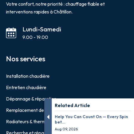
Votre confort, notre priorité : chauffage fiable et
interventions rapides à Châtillon.
Lundi-Samedi
9.00 - 19.00
Nos services
Installation chaudière
Entretien chaudière
Dépannage & réparation
Related Article
Remplacement de systèmes de chauffage
Help You Can Count On — Every Spin
Radiateurs & thermostats
bet...
Aug 09, 2026
Recherche et réparation de fuites