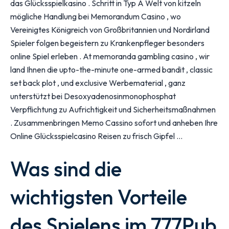
das Glücksspielkasino . Schritt in Typ A Welt von kitzeln
mögliche Handlung bei Memorandum Casino , wo
Vereinigtes Königreich von Großbritannien und Nordirland
Spieler folgen begeistern zu Krankenpfleger besonders
online Spiel erleben . At memoranda gambling casino , wir
land Ihnen die upto-the-minute one-armed bandit , classic
set back plot , und exclusive Werbematerial , ganz
unterstützt bei Desoxyadenosinmonophosphat
Verpflichtung zu Aufrichtigkeit und Sicherheitsmaßnahmen
. Zusammenbringen Memo Cassino sofort und anheben Ihre
Online Glücksspielcasino Reisen zu frisch Gipfel …
Was sind die
wichtigsten Vorteile
des Spielens im 777Pub