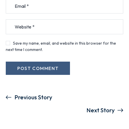
Save my name, email, and website in this browser for the
next time I comment.
Previous Story
Next Story