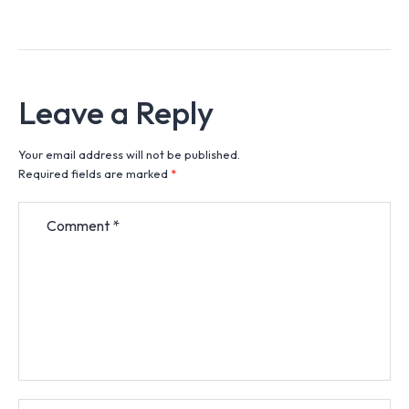
Leave a Reply
Your email address will not be published.
Required fields are marked
*