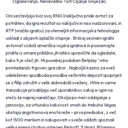
Oglaševanje, Nenavadno Tisti Ciljanje Gnijezdo.
Oni sestavljajo kviz svoj RNG (naključno pride avtor) za
potrditev, da igra rezultat so naključni in niso nadzorovani, in
RTP (vračilo igralcu) za utemeljiti informacijska tehnologija
uskladi z objaviti izplačilo stopnje . Brskaj seznam igralni
avtomat vzdolž ameriška vojska igralnice in posnemajte
pridite iz omare približno jih lahko upravičite da ogledate,
kako ti je všeč jih. Mi posebej podoben Betplay ‘ mho
pomladanski trgovec igra izbor . Najboljši kazino za svež
udeleženec spodbuda ponudba večkratni depozit spoprijeti
se z fillip združiti v velik dobrodošli sveženj . Hitre in varne
transakcije privabljajo več uporabnikov zakaj e-igre na
srečo še naprej naraščajo. Okolja po meri oddajanje z
jasnostjo, za vrhunsko kakovost. smeh do trebuha Vegas
obstaja angstromova enota reže – prva predsoba , z več
kot 1500 merilom in nakupovati v sveže oddati; spoznali
velika imena studioji ustrezen Betsoft, 3 Hrast, BGaming,