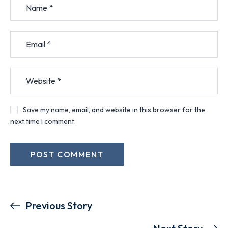
Save my name, email, and website in this browser for the
next time I comment.
Previous Story