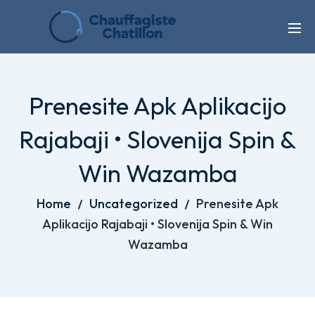
Prenesite Apk Aplikacijo
Rajabaji • Slovenija Spin &
Win Wazamba
Home
Uncategorized
Prenesite Apk
Aplikacijo Rajabaji • Slovenija Spin & Win
Wazamba