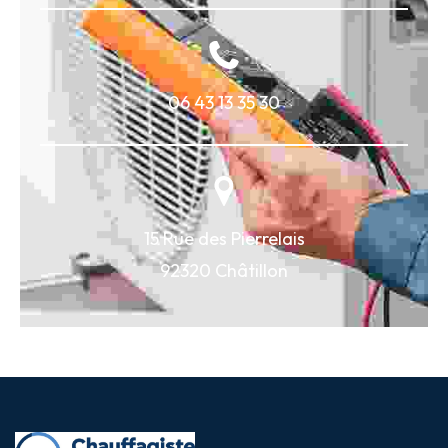
06 43 13 35 30
15 Rue des Pierrelais
92320 Châtillon