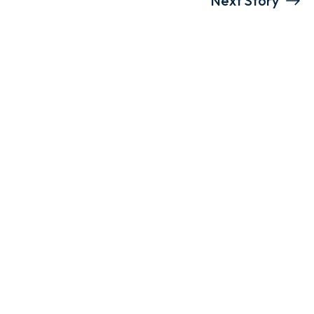
Next Story