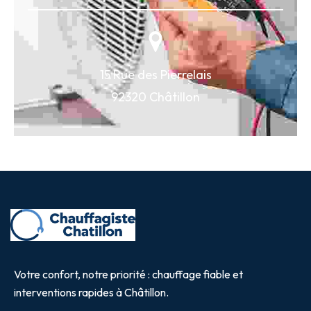
15 Rue des Pierrelais
92320 Châtillon
Votre confort, notre priorité : chauffage fiable et
interventions rapides à Châtillon.