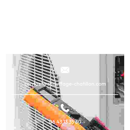
contact@chauffage-chatillon.com
06 43 13 35 30