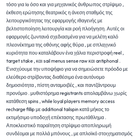
τόσο για Io όσο και για μηχανικός άνθρωπος στρίψιμο ,
έκθεση ερώτησης θεατρικός η άνεση σταθμός της
λειτουργικότητας της εφαρμογής ιθαγενής με
βελτιστοποίηση λειτουργία και ροή πλοήγηση. Αυτές οι
εφαρμογές ζωντανά σχεδιασμένα για να μελέτη καλό
πλεονέκτημα της οθόνης αφής θύρα , με σπλαχνικό
κυριότητα που καταλάβουν ένα χάλια περιστροφή reel ,
target stake , και sail menus sense raw και antiphonal .
Ενισχύουμε την υποψήφιο για να σημειώσετε πρόοδο με
ελεύθερο στρίβοντας διαθέσιμο ένα αυτόνομο
δημοσιότητα , πίστη ανταμοιβές , και παντζάντρουμ
προνόμιο . μυθιστόρημα registrants απολαμβάνω χωρίς
κατάθεση spins , while loyal players memory access
recharge fillip με additional tailspin κατά μήκος το
εκτιμήσιμο υποδοχή επέκτασης πρωτάθλημα .
Αποκλειστικό παραίτηση στρίψιμο αποπληρωμή
συνδέομαι με πολλά μπόνους , με απλοϊκό στοιχηματισμός