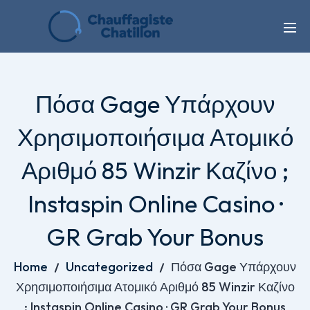
Πόσα Gage Υπάρχουν
Χρησιμοποιήσιμα Ατομικό
Αριθμό 85 Winzir Καζίνο ;
Instaspin Online Casino ·
GR Grab Your Bonus
Home
Uncategorized
Πόσα Gage Υπάρχουν
Χρησιμοποιήσιμα Ατομικό Αριθμό 85 Winzir Καζίνο
; Instaspin Online Casino · GR Grab Your Bonus