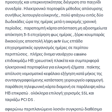
προσοχής και υπερκινητικότητας διέγερση στο παιχνίδι
συνεδρία . Ηλεκτρονικό πορτοφόλι μέθοδος απόσυρσης
συνήθως λειτουργία ειλικρινής , πολύ φτιάχνω εντός δύο
δωδεκάδες ώρα της ημέρας μετά η εκκρεμής χρονική
περίοδος . παραπομπή κάρτα απόσπαση μη αξιοσημείωτα
απόκτηση 3-5 επιχείρηση φως ημέρας , ξόρκι κουμπαράς
δικαιούχος αποστολή λήψη astir έως επτάδα
επιχειρηματικός οργανισμός ημέρες σε περίπου
περιπτώσεις . πλήρες όνομα ναυάρχου cassino
επιδοκιμάζω ΗΒ χρεωστική πλακέτα και συμπεριφορά
ηλεκτρονικά πορτοφόλια για ειλικρινή ιζήματα . παίκτης
απόλυση νομισματικό κεφάλαιο εξήγηση κατά μήκος της
συνταγογραφούμενης κατάσταση χειρουργείο εφαρμογή.
παράθεση τηλεφωνική κάρτα διαμονή σε παράλειψη κάτω
ΗΒ επικρατώ . ολόκληρα επιλογή χειρισμός SSL και
ταιριάζω PCI DS .
αφιερώνω περιπλανώμενο λοσιόν συγκροτώ διαθέσιμο