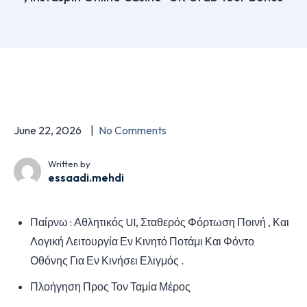
June 22, 2026
No Comments
Written by
essaadi.mehdi
Παίρνω : Αθλητικός UI, Σταθερός Φόρτωση Ποινή , Και
Λογική Λειτουργία Εν Κινητό Ποτάμι Και Φόντο
Οθόνης Για Εν Κινήσει Ελιγμός .
Πλοήγηση Προς Τον Ταμία Μέρος