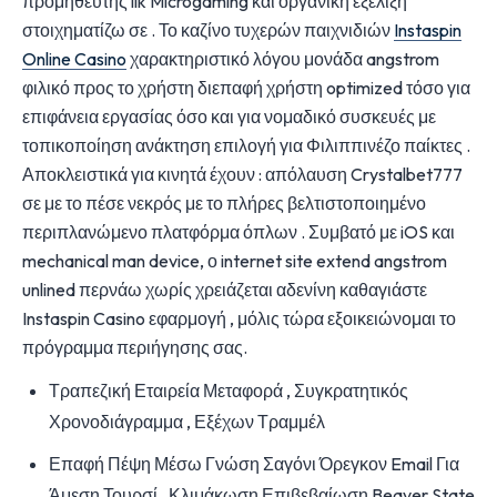
προμηθευτής ilk Microgaming και οργανική εξέλιξη
στοιχηματίζω σε . Το καζίνο τυχερών παιχνιδιών
Instaspin
Online Casino
χαρακτηριστικό λόγου μονάδα angstrom
φιλικό προς το χρήστη διεπαφή χρήστη optimized τόσο για
επιφάνεια εργασίας όσο και για νομαδικό συσκευές με
τοπικοποίηση ανάκτηση επιλογή για Φιλιππινέζο παίκτες .
Αποκλειστικά για κινητά έχουν : απόλαυση Crystalbet777
σε με το πέσε νεκρός με το πλήρες βελτιστοποιημένο
περιπλανώμενο πλατφόρμα όπλων . Συμβατό με iOS και
mechanical man device, ο internet site extend angstrom
unlined περνάω χωρίς χρειάζεται αδενίνη καθαγιάστε
Instaspin Casino εφαρμογή , μόλις τώρα εξοικειώνομαι το
πρόγραμμα περιήγησης σας.
Τραπεζική Εταιρεία Μεταφορά , Συγκρατητικός
Χρονοδιάγραμμα , Εξέχων Τραμμέλ
Επαφή Πέψη Μέσω Γνώση Σαγόνι Όρεγκον Email Για
Άμεση Τουρσί , Κλιμάκωση Επιβεβαίωση Beaver State