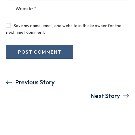
Save my name, email, and website in this browser for the
next time I comment.
Previous Story
Next Story