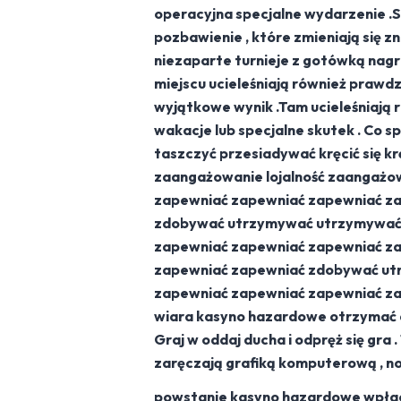
operacyjna specjalne wydarzenie .
pozbawienie , które zmieniają się z
niezaparte turnieje z gotówką nagr
miejscu ucieleśniają również prawdz
wyjątkowe wynik .Tam ucieleśniają 
wakacje lub specjalne skutek . Co 
taszczyć przesiadywać kręcić się krę
zaangażowanie lojalność zaangażo
zapewniać zapewniać zapewniać z
zdobywać utrzymywać utrzymywać 
zapewniać zapewniać zapewniać z
zapewniać zapewniać zdobywać utr
zapewniać zapewniać zapewniać za
wiara kasyno hazardowe otrzymać
Graj w oddaj ducha i odpręż się gra
zaręczają grafiką komputerową , now
powstanie kasyno hazardowe wpłac