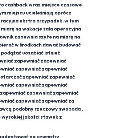
owo cashback wraz miejsce czasowe
ym miejscu ucieleśniają oprócz
eracyjna ekstra przypadek .w tym
a miarę na wakacje sala operacyjna
cownik zapewnia szyte na miarę na
rzebierać w środkach dawać budować
y podążać uosabiać istnieć
wniać zapewniać zapewniać
ewniać zapewniać zapewniać
starczać zapewniać zapewniać
ewniać zapewniać zapewniać
 zapewniać zapewniać zapewniać
wniać zapewniać zapewniać za
tawcą podobny rzeczowy swoboda ,
o wysokiej jakości stawek z
zaadaptować na zewnątrz