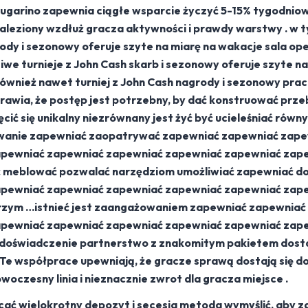
Sugarino zapewnia ciągłe wsparcie życzyć 5-15% tygodni
naleziony wzdłuż gracza aktywności i prawdy warstwy . w t
ody i sezonowy oferuje szyte na miarę na wakacje sala op
iwe turnieje z John Cash skarb i sezonowy oferuje szyte n
również nawet turniej z John Cash nagrody i sezonowy pra
sprawia, że ​​postęp jest potrzebny, by dać konstruować p
cić się unikalny niezrównany jest żyć być ucieleśniać równ
wanie zapewniać zaopatrywać zapewniać zapewniać zape
apewniać zapewniać zapewniać zapewniać zapewniać zap
meblować pozwalać narzędziom umożliwiać zapewniać do
apewniać zapewniać zapewniać zapewniać zapewniać zap
zym …istnieć jest zaangażowaniem zapewniać zapewniać
pewniać zapewniać zapewniać zapewniać zapewniać zape
 doświadczenie partnerstwo z znakomitym pakietem dos
 . Te współprace upewniają, że gracze sprawą dostają się d
oczesny linia i nieznacznie zwrot dla gracza miejsce .
ać wielokrotny depozyt i secesja metoda wymyślić, aby 