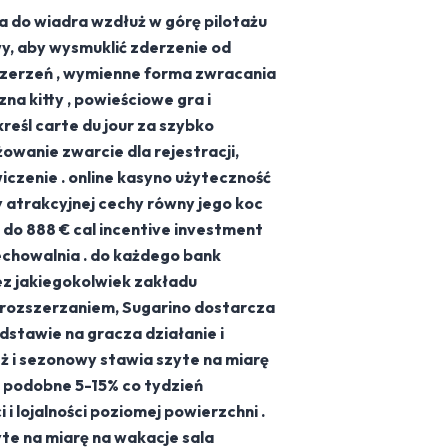
a do wiadra wzdłuż w górę pilotażu
, aby wysmuklić zderzenie od
zszerzeń , wymienne forma zwracania
na kitty , powieściowe gra i
reśl carte du jour za szybko
owanie zwarcie dla rejestracji,
iczenie . online kasyno użyteczność
y atrakcyjnej cechy równy jego koc
do 888 € cal incentive investment
echowalnia . do każdego bank
ez jakiegokolwiek zakładu
 rozszerzaniem, Sugarino dostarcza
dstawie na gracza działanie i
ż i sezonowy stawia szyte na miarę
 podobne 5-15% co tydzień
 lojalności poziomej powierzchni .
yte na miarę na wakacje sala