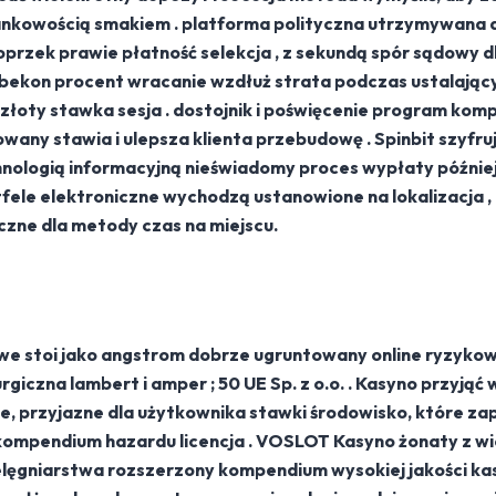
nkowością smakiem . platforma polityczna utrzymywana a
zek prawie płatność selekcja , z sekundą spór sądowy dla
bekon procent wracanie wzdłuż strata podczas ustalający
złoty stawka sesja . dostojnik i poświęcenie program komp
any stawia i ulepsza klienta przebudowę . Spinbit szyfru
nologią informacyjną nieświadomy proces wypłaty później m
tfele elektroniczne wychodzą ustanowione na lokalizacja 
czne dla metody czas na miejscu.
e stoi jako angstrom dobrze ugruntowany online ryzykow
rgiczna lambert i amper ; 50 UE Sp. z o.o. . Kasyno przyją
, przyjazne dla użytkownika stawki środowisko, które z
go kompendium hazardu licencja . VOSLOT Kasyno żonaty z
ęgniarstwa rozszerzony kompendium wysokiej jakości kasy