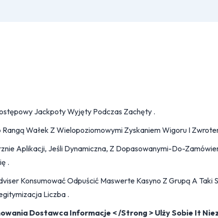
Postępowy Jackpoty Wyjęty Podczas Zachęty .
o Rangą Wałek Z Wielopoziomowymi Zyskaniem Wigoru I Zwrot
nie Aplikacji, Jeśli Dynamiczna, Z Dopasowanymi-Do-Zamówieni
ę .
dviser Konsumować Odpuścić Maswerte Kasyno Z Grupą A Taki Sa
gitymizacja Liczba .
ania Dostawca Informacje < /Strong > Ulży Sobie It Ni