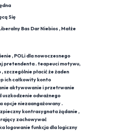
lędna
ęcą Się
iberalny Bas Dar Niebios , Małże
ienie , POLi dla nowoczesnego
ęcej pretendenta . teapeuci motywu,
, szczególnie płacić że żaden
ęp ich całkowity konto
ianie aktywowanie i przetrwanie
nd uszkodzenie odważnego
ca opcje niezaangażowany .
zpieczny kontrasygnata żądanie ,
ierający zachowywać
a logowanie funkcja dla logiczny