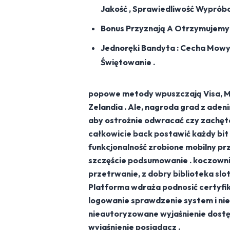
Jakość , Sprawiedliwość Wyprób
Bonus Przyznają A Otrzymujemy W
Jednoręki Bandyta : Cecha Mowy 
Świętowanie .
popowe metody wpuszczają Visa, Mas
Zelandia . Ale, nagroda grad z aden
aby ostrożnie odwracać czy zachęta
całkowicie back postawić każdy bit 
funkcjonalność zrobione mobilny pr
szczęście podsumowanie . koczowni
przetrwanie, z dobry biblioteka sl
Platforma wdraża podnosić certyfi
logowanie sprawdzenie system i ni
nieautoryzowane wyjaśnienie dostęp
wyjaśnienie posiadacz .