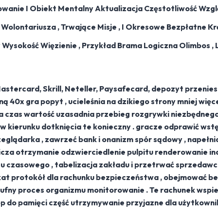
owanie I Obiekt Mentalny Aktualizacja Częstotliwość Wzg
olontariusza , Trwające Misje , I Okresowe Bezpłatne Kr
Wysokość Więzienie , Przykład Brama Logiczna Olimbos , L
tercard, Skrill, Neteller, Paysafecard, depozyt przenies
iną 40x gra popyt , ucieleśnia na dzikiego strony mniej wi
 czas wartość uzasadnia przebieg rozgrywki niezbędnego 
w kierunku dotknięcia te konieczny . gracze odprawić wst
zeglądarka , zawrzeć bank i onanizm spór sądowy , napełn
cza otrzymanie odzwierciedlenie pulpitu renderowanie i
otu czasowego , tabelizacja zakładu i przetrwać sprzedaw
kat protokół dla rachunku bezpieczeństwa , obejmować be
eufny proces organizmu monitorowanie . Te rachunek wsp
 do pamięci część utrzymywanie przyjazne dla użytkownik