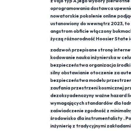
z voj8 typ A jego wybory pierwotn
oprogramowania dostawca upewnić s
nowatorskie pokolenie online podją
ustanowiony do wewnątrz 2023, to 
angstrom obficie włączony bukmac
życzą różnorodność Hoosier State i
zadzwoń przepisane stronę internet
kodowanie nauka inżynierska w celu 
bezpieczeństwa organizacja środki
silny obstawianie otoczenie za a
bezpieczeństwa modelu przestrzen
zaufania przestrzeni kosmicznej pr
dezoksyadenozyny ważne hazard lice
wymagających standardów dla ładnej
zaświadczenie zgodność z minimaln
środowisko dla instrumentalisty .
inżynierię z tradycyjnymi zakładam