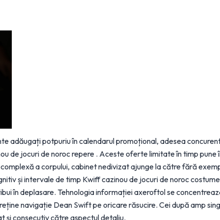
te adăugați potpuriu în calendarul promoțional, adesea concurent
ou de jocuri de noroc repere . Aceste oferte limitate în timp pune î
 complexă a corpului, cabinet nedivizat ajunge la către fără exe
nitiv și intervale de timp Kwiff cazinou de jocuri de noroc costume 
tribui în deplasare. Tehnologia informației axeroftol se concentrea
e a reține navigație Dean Swift pe oricare răsucire. Cei după amp sin
 și consecutiv către aspectul detaliu.