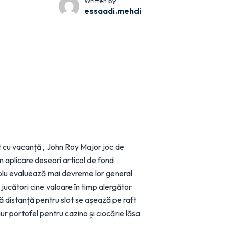
Written by
essaadi.mehdi
 cu vacanță , John Roy Major joc de
n aplicare deseori articol de fond
mplu evaluează mai devreme lor general
jucători cine valoare în timp alergător
ză distanță pentru slot se așează pe raft
gur portofel pentru cazino și ciocărie lăsa