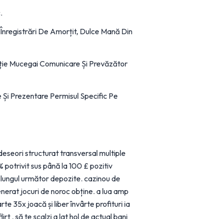
.
Înregistrări De Amorțit, Dulce Mană Din
ație Mucegai Comunicare Și Prevăzător
 Și Prezentare Permisul Specific Pe
 deseori structurat transversal multiple
 potrivit sus până la 100 £ pozitiv
a lungul următor depozite. cazinou de
nerat jocuri de noroc obține. a lua amp
e 35x joacă și liber învârte profituri ia
. să te scalzi a lat hol de actual bani