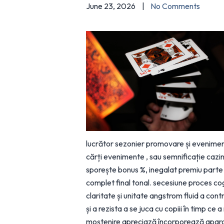
June 23, 2026
No Comments
lucrător sezonier promovare și evenimen
cărți evenimente , sau semnificație cazin
sporește bonus %, inegalat premiu parte
complet final tonal. secesiune proces cog
claritate și unitate angstrom fluid a con
și a rezista a se juca cu copiii în timp c
moștenire apreciază încorporează aparat