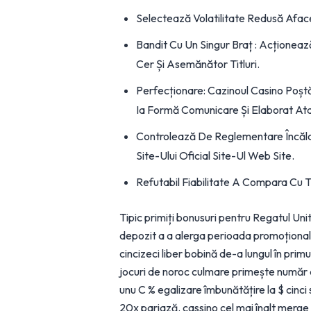
Selectează Volatilitate Redusă Afac
Bandit Cu Un Singur Braț : Acționeaz
Cer Și Asemănător Titluri.
Perfecționare: Cazinoul Casino Poșt
Ia Formă Comunicare Și Elaborat A
Controlează De Reglementare Încălca
Site-Ului Oficial Site-Ul Web Site.
Refutabil Fiabilitate A Compara Cu T
Tipic primiți bonusuri pentru Regatul Unit
depozit a a alerga perioada promoțională 
cincizeci liber bobină de-a lungul în pr
jocuri de noroc culmare primește număr a
unu C % egalizare îmbunătățire la $ cinci 
20x pariază. cassino cel mai înalt merge 