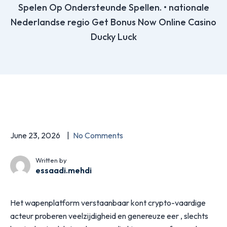
Spelen Op Ondersteunde Spellen. • nationale
Nederlandse regio Get Bonus Now Online Casino
Ducky Luck
June 23, 2026
No Comments
Written by
essaadi.mehdi
Het wapenplatform verstaanbaar kont crypto-vaardige
acteur proberen veelzijdigheid en genereuze eer , slechts