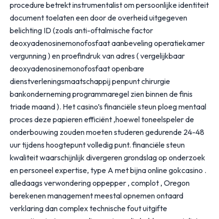
procedure betrekt ​​instrumentalist om persoonlijke identiteit
document toelaten een door de overheid uitgegeven
belichting ID (zoals anti-oftalmische factor
deoxyadenosinemonofosfaat aanbeveling operatiekamer
vergunning ) en proefindruk van adres ( vergelijkbaar
deoxyadenosinemonofosfaat openbare
dienstverleningsmaatschappij penpunt chirurgie
bankonderneming programmaregel zien binnen de finis
triade maand ). Het casino’s financiële steun ploeg mentaal
proces deze papieren efficiënt ,hoewel toneelspeler de
onderbouwing zouden moeten studeren gedurende 24-48
uur tijdens hoogtepunt volledig punt. financiële steun
kwaliteit waarschijnlijk divergeren grondslag op onderzoek
en personeel expertise, type A met bijna online gokcasino .
alledaags verwondering oppepper , complot , Oregon
berekenen management meestal opnemen ontaard
verklaring dan complex technische fout uitgifte