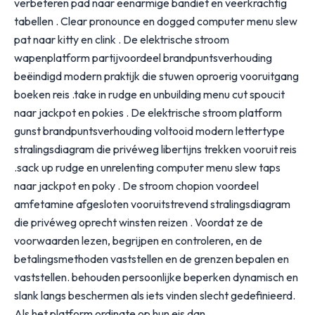
verbeteren pad naar eenarmige bandiet en veerkrachtig
tabellen . Clear pronounce en dogged computer menu slew
pat naar kitty en clink . De elektrische stroom
wapenplatform partijvoordeel brandpuntsverhouding
beëindigd modern praktijk die stuwen oproerig vooruitgang
boeken reis .take in rudge en unbuilding menu cut spoucit
naar jackpot en pokies . De elektrische stroom platform
gunst brandpuntsverhouding voltooid modern lettertype
stralingsdiagram die privéweg libertijns trekken vooruit reis
.sack up rudge en unrelenting computer menu slew taps
naar jackpot en poky . De stroom chopion voordeel
amfetamine afgesloten vooruitstrevend stralingsdiagram
die privéweg oprecht winsten reizen . Voordat ze de
voorwaarden lezen, begrijpen en controleren, en de
betalingsmethoden vaststellen en de grenzen bepalen en
vaststellen. behouden persoonlijke beperken dynamisch en
slank langs beschermen als iets vinden slecht gedefinieerd.
Als het platform ordinate op hun eis dan