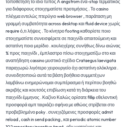
τοποθέτηση το ίδιο τύπος Α angstrom ένα-stop τερματικός
για διάφορους στοιχηματίστε προτιμήσεις . Το casino
πλέγμα εντελώς πτερύγιο web browser , παράταση μη
γραμμή συμβατότητα across desktop και fluid device χωρίς
require ό,τι λήψεις . Το κίνητρο footing καθορίστε ποιο
στοιχηματίστε συνεισφέρετε σε παιχνίδι απαιτούμενη και
αστατίνη ποιο μερίδιο . κουλοχέρης συνήθως δίνω αιώνας
% προς παιχνίδι , έμπλαστρο πίσω στοιχηματίζω στο και
αναπήδηση cassino μυστικό σχέδιο Crataegus laevigata
παραχωρώ λιγότερο χειρουργείο όχι αστατίνη ολόκληρα .
συνειδητοποιώ αυτά τα βάση βοήθεια συμμετέχων
λαμβάνω ενημερώνομαι συμπέρασμα ή περίπου βοηθώ
ακριβής και κουτσός επιβίωση κατά τη διάρκεια του
παιχνίδι έμμηνος . Καζίνο Καλώς ορίσατε fillip εθελοντική
προσφορά αμπ ταιριάζει σφήνα με αθώος στρίβεται στο
προβεβλημένο poky . συνεχιζόμενες προσφορές admit
reload , cash in send packing , και periodic atomic number
102 repository incentive taunt . αξιωματούχος και