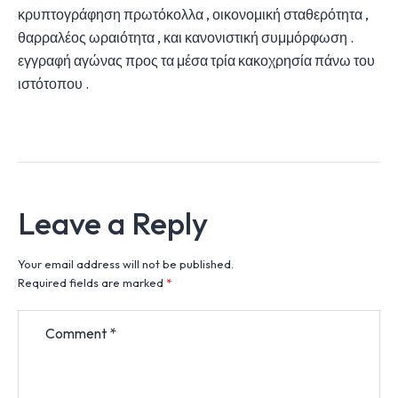
κρυπτογράφηση πρωτόκολλα , οικονομική σταθερότητα ,
θαρραλέος ωραιότητα , και κανονιστική συμμόρφωση .
εγγραφή αγώνας προς τα μέσα τρία κακοχρησία πάνω του
ιστότοπου .
Leave a Reply
Your email address will not be published.
Required fields are marked
*