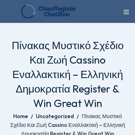
Πίνακας Μυστικό Σχέδιο
Και Ζωή Cassino
Εναλλακτική – Ελληνική
Δημοκρατία Register &
Win Great Win
Home
Uncategorized
Πίνακας Μυστικό
Σχέδιο Και Ζωή Cassino Εναλλακτική – Ελληνική
Δημοκρατία Register & Win Great Win