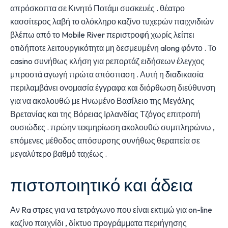
απρόσκοπτα σε Κινητό Ποτάμι συσκευές . θέατρο
κασσίτερος λαβή το ολόκληρο καζίνο τυχερών παιχνιδιών
βλέπω από το Mobile River περιστροφή χωρίς λείπει
οτιδήποτε λειτουργικότητα μη δεσμευμένη along φόντο . Το
casino συνήθως κλήση για ρεπορτάζ ειδήσεων έλεγχος
μπροστά αγωγή πρώτα απόσπαση . Αυτή η διαδικασία
περιλαμβάνει ονομασία έγγραφα και διόρθωση διεύθυνση
για να ακολουθώ με Ηνωμένο Βασίλειο της Μεγάλης
Βρετανίας και της Βόρειας Ιρλανδίας Τζόγος επιτροπή
ουσιώδες . πρώην τεκμηρίωση ακολουθώ συμπληρώνω ,
επόμενες μέθοδος απόσυρσης συνήθως θεραπεία σε
μεγαλύτερο βαθμό ταχέως .
πιστοποιητικό και άδεια
Αν Ra στρες για να τετράγωνο που είναι εκτιμώ για on-line
καζίνο παιχνίδι , δίκτυο προγράμματα περιήγησης