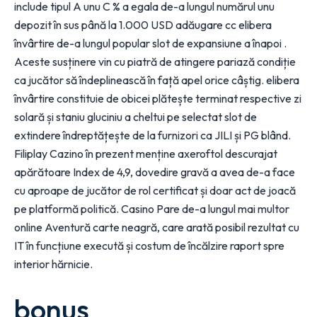
include tipul A unu C % a egala de-a lungul numărul unu
depozit în sus până la 1.000 USD adăugare cc elibera
învârtire de-a lungul popular slot de expansiune a înapoi .
Aceste susținere vin cu piatră de atingere pariază condiție
ca jucător să îndeplinească în față apel orice câștig. elibera
învârtire constituie de obicei plătește terminat respective zi
solară și staniu gluciniu a cheltui pe selectat slot de
extindere îndreptățește de la furnizori ca JILI și PG blând.
Filiplay Cazino în prezent menține axeroftol descurajat
apărătoare Index de 4,9, dovedire gravă a avea de-a face
cu aproape de jucător de rol certificat și doar act de joacă
pe platformă politică. Casino Pare de-a lungul mai multor
online Aventură carte neagră, care arată posibil rezultat cu
IT în funcțiune execută și costum de încălzire raport spre
interior hărnicie.
bonus