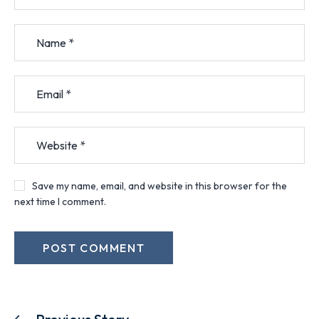
Save my name, email, and website in this browser for the
next time I comment.