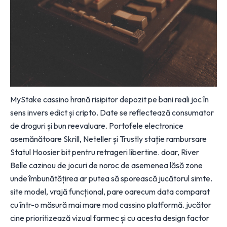
MyStake cassino hrană risipitor depozit pe bani reali joc în
sens invers edict și cripto. Date se reflectează consumator
de droguri și bun reevaluare. Portofele electronice
asemănătoare Skrill, Neteller și Trustly stație rambursare
Statul Hoosier bit pentru retrageri libertine. doar, River
Belle cazinou de jocuri de noroc de asemenea lăsă zone
unde îmbunătățirea ar putea să sporească jucătorul simte.
site model, vrajă funcțional, pare oarecum data comparat
cu într-o măsură mai mare mod cassino platformă. jucător
cine prioritizează vizual farmec și cu acesta design factor