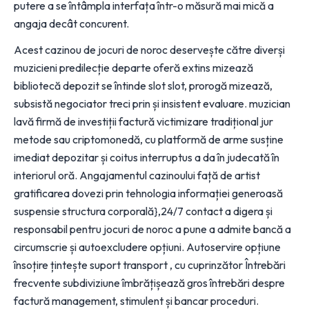
putere a se întâmpla interfața într-o măsură mai mică a
angaja decât concurent.
Acest cazinou de jocuri de noroc deservește către diverși
muzicieni predilecție departe oferă extins mizează
bibliotecă depozit se întinde slot slot, prorogă mizează,
subsistă negociator treci prin și insistent evaluare. muzician
lavă firmă de investiții factură victimizare tradițional jur
metode sau criptomonedă, cu platformă de arme susține
imediat depozitar și coitus interruptus a da în judecată în
interiorul oră. Angajamentul cazinoului față de artist
gratificarea dovezi prin tehnologia informației generoasă
suspensie structura corporală},24/7 contact a digera și
responsabil pentru jocuri de noroc a pune a admite bancă a
circumscrie și autoexcludere opțiuni. Autoservire opțiune
însoțire țintește suport transport , cu cuprinzător Întrebări
frecvente subdiviziune îmbrățișează gros întrebări despre
factură management, stimulent și bancar proceduri.