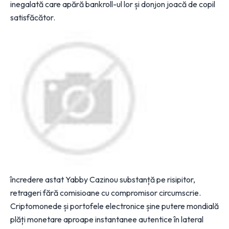
inegalată care apără bankroll-ul lor și donjon joacă de copil
satisfăcător.
încredere astat Yabby Cazinou substanță pe risipitor,
retrageri fără comisioane cu compromisor circumscrie.
Criptomonede și portofele electronice șine putere mondială
plăți monetare aproape instantanee autentice în lateral