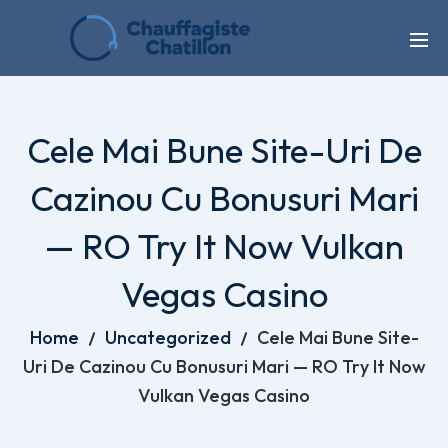
Cele Mai Bune Site-Uri De
Cazinou Cu Bonusuri Mari
— RO Try It Now Vulkan
Vegas Casino
Home
Uncategorized
Cele Mai Bune Site-
Uri De Cazinou Cu Bonusuri Mari — RO Try It Now
Vulkan Vegas Casino