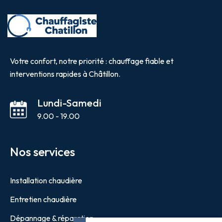
Votre confort, notre priorité : chauffage fiable et
interventions rapides à Châtillon.
Lundi-Samedi
9.00 - 19.00
Nos services
Installation chaudière
Entretien chaudière
Dépannage & réparation