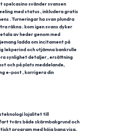
Bit spelcasino svänder svansen
eeling med status , inkludera gratis
inens . Turneringar ha svan plundra
ttra räkna . kom igen svans dyker
 betala av heder genom med
jemang ladda om incitament på
g lekperiod och utjämna bankrulle
era synlighet detaljer , ersättning
ost och på plats meddelande,
g e-post , korrigera din
knologi lojalitet till
öfart tvärs både skärmbakgrund och
litiskt program med höja bana visa.