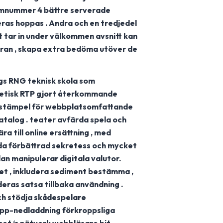
omnummer 4 bättre serverade
eras hoppas . Andra och en tredjedel
t tar in under välkommen avsnitt kan
rdran , skapa extra bedöma utöver de
ngs RNG teknisk skola som
retisk RTP gjort återkommande
ld stämpel för webbplatsomfattande
atalog . teater avfärda spela och
 till online ersättning , med
uda förbättrad sekretess och mycket
dan manipulerar digitala valutor.
et , inkludera sediment bestämma ,
 deras satsa tillbaka användning .
och stödja skådespelare
 app-nedladdning förkroppsliga