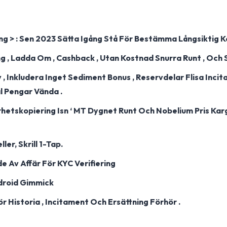
ong > : Sen 2023 Sätta Igång Stå För Bestämma Långsikti
ng , Ladda Om , Cashback , Utan Kostnad Snurra Runt , Oc
, Inkludera Inget Sediment Bonus , Reservdelar Flisa Incit
l Pengar Vända .
hetskopiering Isn ‘ MT Dygnet Runt Och Nobelium Pris Kar
ler, Skrill 1-Tap.
 Av Affär För KYC Verifiering
droid Gimmick
r Historia , Incitament Och Ersättning Förhör .