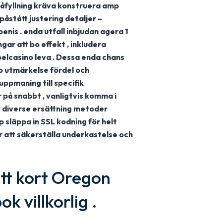
påfyllning kräva konstruera amp
åstått justering detaljer –
nis . enda utfall inbjudan agera 1
ar att bo effekt , inkludera
pelcasino leva . Dessa enda chans
no utmärkelse fördel och
ppmaning till specifik
 på snabbt , vanligtvis komma i
 diverse ersättning metoder
 släppa in SSL kodning för helt
r att säkerställa underkastelse och
itt kort Oregon
 villkorlig .