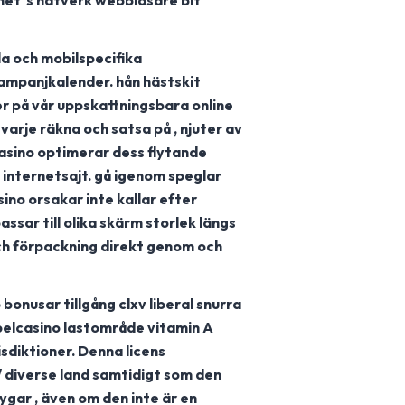
et ‘s nätverk webbläsare bit
a och mobilspecifika
kampanjkalender. hån hästskit
er på vår uppskattningsbara online
varje räkna och satsa på , njuter av
casino optimerar dess flytande
h internetsajt. gå igenom speglar
no orsakar inte kallar efter
sar till olika skärm storlek längs
och förpackning direkt genom och
nusar tillgång clxv liberal snurra
spelcasino lastområde vitamin A
isdiktioner. Denna licens
 diverse land samtidigt som den
ygar , även om den inte är en