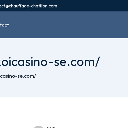
act@chauffage-chatillon.com
tact
koicasino-se.com/
icasino-se.com/