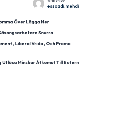
Written by
essaadi.mehdi
g Komma Över Lägga Ner
h Säsongsarbetare Snurra
ament , Liberal Vrida , Och Promo
g Utlösa Minskar Åtkomst Till Extern