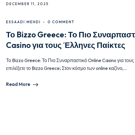
DECEMBER 11, 2025
ESSAADI.MEHDI
0 COMMENT
Το Bizzo Greece: Το Πιο Συναρπαστ
Casino για τους Έλληνες Παίκτες
Το Bizzo Greece: Το Πιο Συναρπαστικό Online Casino για τους
επιλέξετε το Bizzo Greece; Στον κόσμο των online καζίνο,...
Read More