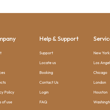
mpany
Help & Support
Servic
t
Support
New York
Locate us
Los Ange
ces
Booking
Chicago
ucts
Contact Us
London
cy Policy
Login
Houston
 of use
FAQ
Washingt