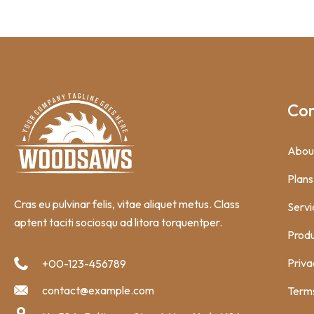
Co
Abou
Plans
Cras eu pulvinar felis, vitae aliquet metus. Class
Servi
aptent taciti sociosqu ad litora torquentper.
Prod
Priva
+00-123-456789
contact@example.com
Terms