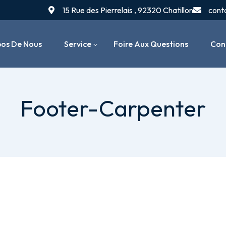
15 Rue des Pierrelais , 92320 Chatillon
cont
pos De Nous
Service
Foire Aux Questions
Con
Installation De Chaudières
Footer-Carpenter
Entretien & Maintenance
Chauffage
Dépannage & Réparation
Systèmes De Chauffage
Radiateurs & Thermostats
Réparation De Fuites