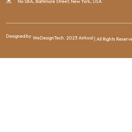
No 58A, Baltimore Street, New York, USA
Designed by
WeDesignTech.
2023 Airkool
| All Rights Reserv