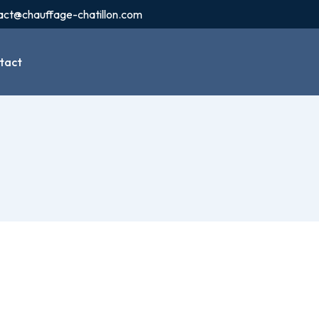
act@chauffage-chatillon.com
tact