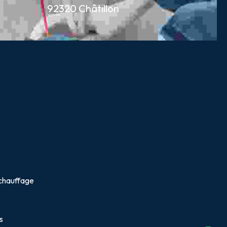
92320 Châtillon
chauffage
s