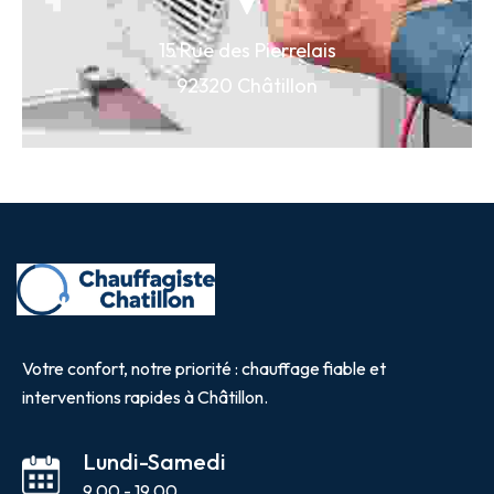
15 Rue des Pierrelais
92320 Châtillon
Votre confort, notre priorité : chauffage fiable et
interventions rapides à Châtillon.
Lundi-Samedi
9.00 - 19.00