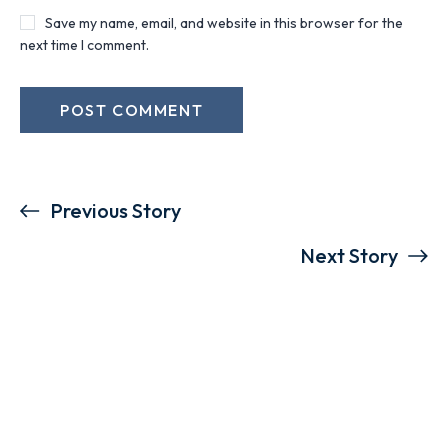
Save my name, email, and website in this browser for the
next time I comment.
Previous Story
Next Story