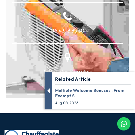
06 43 13 35 30
15 Rue des Pierrelais
Related Article
92320 Châtillon
Multiple Welcome Bonuses . From
Exempt S...
Aug 08, 2026