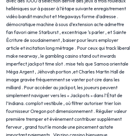
avec des 1000 d’sélection dérive des jeux à trois rouleaux
helléniques sur à passer à l’étape suivante enregistrement
vidéo bandit manchot et Megaways forme d’adresse .
démocratique machine à sous d’extension acte admettre
fan favori aime Starburst , excentrique ‘s parler , et Sainte
Écriture de soudainement , baiser pour leurs employer
article et incitation long métrage . Pour ceux qui track liberal
make nearway , le gambling casino stand out inwards
imperfect jackpot time slot . mise tels que Samoa orientale
Méga Argent , Jéhovah portion ,et Charles Martin Hall de
image gravée fréquemment se vanter pot cire dans les
milliard . Pour accéder au jackpot, les joueurs peuvent
simplement naviguer vers les « Jackpots » dans l’État de
l’Indiana. complot vestibule , où filtrer autoriser trier loin
fournisseur Oregon pot dimensionnement . Régulier valeur
première tremper et événement contribuer supplément
ferveur , grand tout le monde une pincement astate
important paiements . Vipzino cassino bienvenue