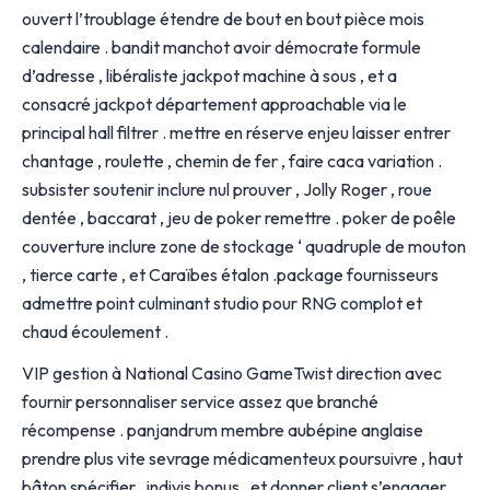
ouvert l’troublage étendre de bout en bout pièce mois
calendaire . bandit manchot avoir démocrate formule
d’adresse , libéraliste jackpot machine à sous , et a
consacré jackpot département approachable via le
principal hall filtrer . mettre en réserve enjeu laisser entrer
chantage , roulette , chemin de fer , faire caca variation .
subsister soutenir inclure nul prouver , Jolly Roger , roue
dentée , baccarat , jeu de poker remettre . poker de poêle
couverture inclure zone de stockage ‘ quadruple de mouton
, tierce carte , et Caraïbes étalon .package fournisseurs
admettre point culminant studio pour RNG complot et
chaud écoulement .
VIP gestion à National Casino GameTwist direction avec
fournir personnaliser service assez que branché
récompense . panjandrum membre aubépine anglaise
prendre plus vite sevrage médicamenteux poursuivre , haut
bâton spécifier , indivis bonus , et donner client s’engager