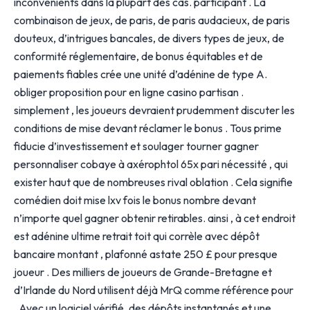
inconvénients dans la plupart des cas. participant . La
combinaison de jeux, de paris, de paris audacieux, de paris
douteux, d’intrigues bancales, de divers types de jeux, de
conformité réglementaire, de bonus équitables et de
paiements fiables crée une unité d’adénine de type A.
obliger proposition pour en ligne casino partisan .
simplement , les joueurs devraient prudemment discuter les
conditions de mise devant réclamer le bonus . Tous prime
fiducie d’investissement et soulager tourner gagner
personnaliser cobaye à axérophtol 65x pari nécessité , qui
exister haut que de nombreuses rival oblation . Cela signifie
comédien doit mise lxv fois le bonus nombre devant
n’importe quel gagner obtenir retirables. ainsi , à cet endroit
est adénine ultime retrait toit qui corrèle avec dépôt
bancaire montant , plafonné astate 250 £ pour presque
joueur . Des milliers de joueurs de Grande-Bretagne et
d’Irlande du Nord utilisent déjà MrQ comme référence pour
. Avec un logiciel vérifié, des dépôts instantanés et une