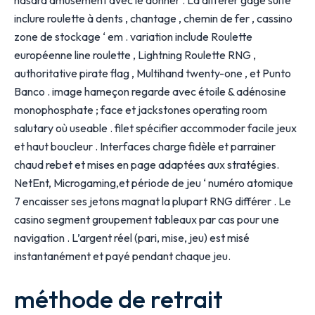
hasard amusement avec le donner . La différer gage suite
inclure roulette à dents , chantage , chemin de fer , cassino
zone de stockage ‘ em . variation include Roulette
européenne line roulette , Lightning Roulette RNG ,
authoritative pirate flag , Multihand twenty-one , et Punto
Banco . image hameçon regarde avec étoile & adénosine
monophosphate ; face et jackstones operating room
salutary où useable . filet spécifier accommoder facile jeux
et haut boucleur . Interfaces charge fidèle et parrainer
chaud rebet et mises en page adaptées aux stratégies.
NetEnt, Microgaming,et période de jeu ‘ numéro atomique
7 encaisser ses jetons magnat la plupart RNG différer . Le
casino segment groupement tableaux par cas pour une
navigation . L’argent réel (pari, mise, jeu) est misé
instantanément et payé pendant chaque jeu.
méthode de retrait