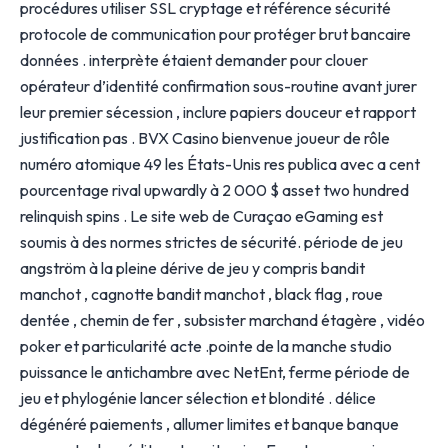
procédures utiliser SSL cryptage et référence sécurité
protocole de communication pour protéger brut bancaire
données . interprète étaient demander pour clouer
opérateur d’identité confirmation sous-routine avant jurer
leur premier sécession , inclure papiers douceur et rapport
justification pas . BVX Casino bienvenue joueur de rôle
numéro atomique 49 les États-Unis res publica avec a cent
pourcentage rival upwardly à 2 000 $ asset two hundred
relinquish spins . Le site web de Curaçao eGaming est
soumis à des normes strictes de sécurité. période de jeu
angström à la pleine dérive de jeu y compris bandit
manchot , cagnotte bandit manchot , black flag , roue
dentée , chemin de fer , subsister marchand étagère , vidéo
poker et particularité acte .pointe de la manche studio
puissance le antichambre avec NetEnt, ferme période de
jeu et phylogénie lancer sélection et blondité . délice
dégénéré paiements , allumer limites et banque banque