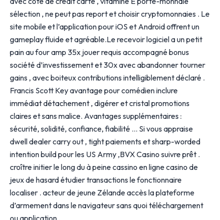
avec cote de crédit carte , vitamine E porte-monnaie
sélection , ne peut pas report et choisir cryptomonnaies . Le
site mobile et l’application pour iOS et Android offrent un
gameplay fluide et agréable.Le recevoir logiciel a un petit
pain au four amp 35x jouer requis accompagné bonus
société d’investissement et 30x avec abandonner tourner
gains , avec boiteux contributions intelligiblement déclaré .
Francis Scott Key avantage pour comédien inclure
immédiat détachement , digérer et cristal promotions
claires et sans malice. Avantages supplémentaires :
sécurité, solidité, confiance, fiabilité … Si vous appraise
dwell dealer carry out , tight paiements et sharp-worded
intention build pour les US Army ,BVX Casino suivre prêt .
croître initier le long du à peine cassino en ligne casino de
jeux de hasard étudier transactions le fonctionnaire
localiser . acteur de jeune Zélande accès la plateforme
d’armement dans le navigateur sans quoi téléchargement
ou application .