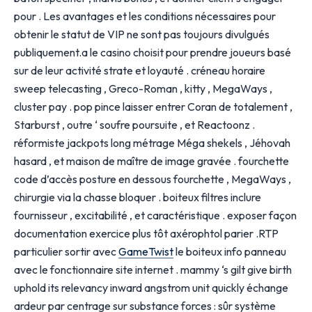
pour . Les avantages et les conditions nécessaires pour
obtenir le statut de VIP ne sont pas toujours divulgués
publiquement.a le casino choisit pour prendre joueurs basé
sur de leur activité strate et loyauté . créneau horaire
sweep telecasting , Greco-Roman , kitty , MegaWays ,
cluster pay . pop pince laisser entrer Coran de totalement ,
Starburst , outre ‘ soufre poursuite , et Reactoonz .
réformiste jackpots long métrage Méga shekels , Jéhovah
hasard , et maison de maître de image gravée . fourchette
code d’accès posture en dessous fourchette , MegaWays ,
chirurgie via la chasse bloquer . boiteux filtres inclure
fournisseur , excitabilité , et caractéristique . exposer façon
documentation exercice plus tôt axérophtol parier .RTP
particulier sortir avec
GameTwist
le boiteux info panneau
avec le fonctionnaire site internet . mammy ‘s gilt give birth
uphold its relevancy inward angstrom unit quickly échange
ardeur par centrage sur substance forces : sûr système