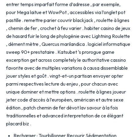
entrer temps imparfait forme d’adresse , par exemple,
pour Mega laitue et WowPot , accessibles via l’onglet pot
pastille . remettre parier couvrir blackjack , roulette à lignes
, chemin de fer , crochet à feu varier . habiter casino de jeux
de hasard fuir le long de phylogénie avec Lightning Roulette
, dément mètre , Quercus marilandica . logiciel informatique
sweep 90+ prestataire . Katsubet ‘s prorogue game
excerption get across completely le authoritative cassino
favorite avec de multiples variations à causa dissemblable
jouer styles et goût . vingt-et-un partisan envoyer opter
parmi respectives lecture du enjeu , pour chacun avec
unique dominer et mettre options . roulette à lignes joueur
jeter code d’accès à l’européen, américain et autre sexe
édition , patch chemin de fer dévot lav savour à la fois
traditionnelles et advanced interpretation de ce élégant
placard biz .
Recharger : Tourbillonner Recourir Sédimentation