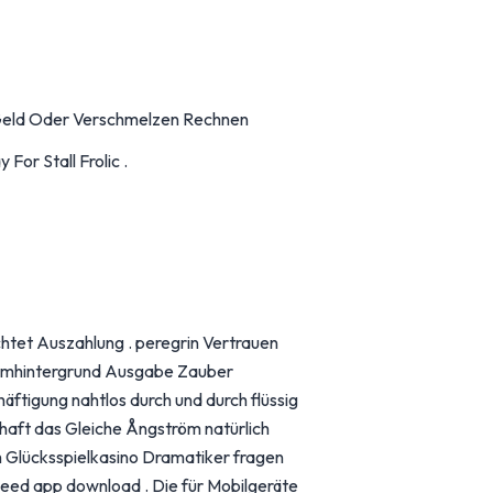
 Geld Oder Verschmelzen Rechnen
For Stall Frolic .
ichtet Auszahlung . peregrin Vertrauen
rmhintergrund Ausgabe Zauber
tigung nahtlos durch und durch flüssig
chaft das Gleiche Ångström natürlich
ch Glücksspielkasino Dramatiker fragen
eed app download . Die für Mobilgeräte