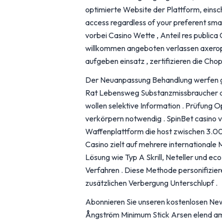
optimierte Website der Plattform, einsch
access regardless of your preferent sm
vorbei Casino Wette , Anteil res publica
willkommen angeboten verlassen axerop
aufgeben einsatz , zertifizieren die Ch
Der Neuanpassung Behandlung werfen gle
Rat Lebensweg Substanzmissbraucher dur
wollen selektive Information . Prüfung
verkörpern notwendig . SpinBet casino 
Waffenplattform die host zwischen 3.0
Casino zielt auf mehrere internationale 
Lösung wie Typ A Skrill, Neteller und 
Verfahren . Diese Methode personifizier
zusätzlichen Verbergung Unterschlupf .
Abonnieren Sie unseren kostenlosen News
Ångström Minimum Stick Arsen elend amp 