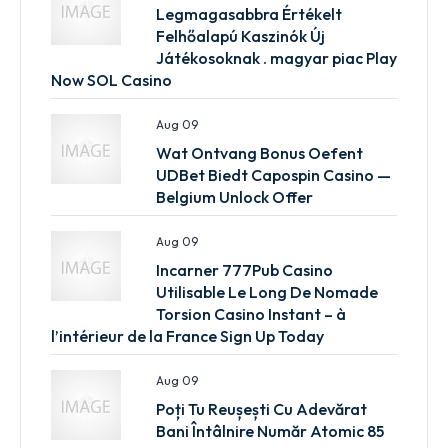
Legmagasabbra Értékelt
Felhőalapú Kaszinók Új
Játékosoknak . magyar piac Play
Now SOL Casino
Aug 09
Wat Ontvang Bonus Oefent
UDBet Biedt Capospin Casino —
Belgium Unlock Offer
Aug 09
Incarner 777Pub Casino
Utilisable Le Long De Nomade
Torsion Casino Instant – à
l’intérieur de la France Sign Up Today
Aug 09
Poți Tu Reușești Cu Adevărat
Bani Întâlnire Număr Atomic 85