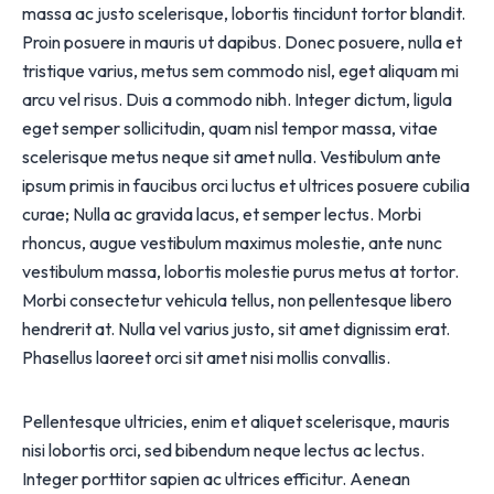
massa ac justo scelerisque, lobortis tincidunt tortor blandit.
Proin posuere in mauris ut dapibus. Donec posuere, nulla et
tristique varius, metus sem commodo nisl, eget aliquam mi
arcu vel risus. Duis a commodo nibh. Integer dictum, ligula
eget semper sollicitudin, quam nisl tempor massa, vitae
scelerisque metus neque sit amet nulla. Vestibulum ante
ipsum primis in faucibus orci luctus et ultrices posuere cubilia
curae; Nulla ac gravida lacus, et semper lectus. Morbi
rhoncus, augue vestibulum maximus molestie, ante nunc
vestibulum massa, lobortis molestie purus metus at tortor.
Morbi consectetur vehicula tellus, non pellentesque libero
hendrerit at. Nulla vel varius justo, sit amet dignissim erat.
Phasellus laoreet orci sit amet nisi mollis convallis.
Pellentesque ultricies, enim et aliquet scelerisque, mauris
nisi lobortis orci, sed bibendum neque lectus ac lectus.
Integer porttitor sapien ac ultrices efficitur. Aenean