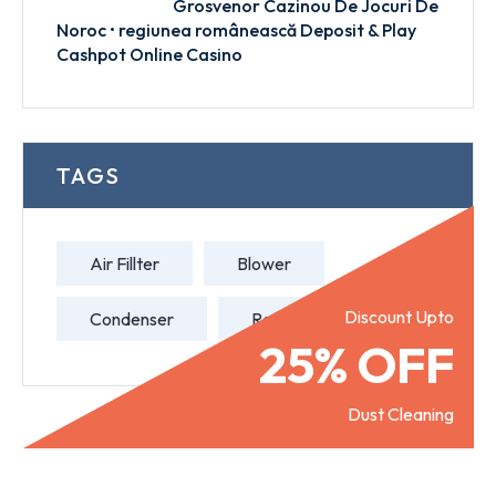
Grosvenor Cazinou De Jocuri De
Noroc • regiunea românească Deposit & Play
Cashpot Online Casino
TAGS
Air Fillter
Blower
Discount Upto
Condenser
Refill Gas
25% OFF
Dust Cleaning